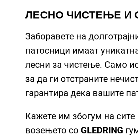
ЛЕСНО ЧИСТЕЊЕ И
Заборавете на долготрајн
патосници
имаат уникатн
лесни за чистење. Само и
за да ги отстраните нечи
гарантира дека вашите па
Кажете им збогум на сите
возењето со
GLEDRING
гум