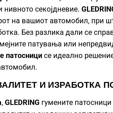
 и нивното секојдневие.
GLEDRI
рот на вашиот автомобил, при шт
отка. Без разлика дали се спра
емејните патувања или непредв
е патосници
се идеално решение
 автомобил.
АЛИТЕТ И ИЗРАБОТКА
ПО
а
,
GLEDRING
гумените патосници 