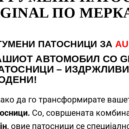
GINAL ПО МЕРК
ГУМЕНИ ПАТОСНИЦИ ЗА
AU
АШИОТ АВТОМОБИЛ СО G
АТОСНИЦИ – ИЗДРЖЛИВИ
ОДЕНИ!
ако да го трансформирате ваше
осници.
Со, совршената комбин
јн,
овие патосници се специјалн