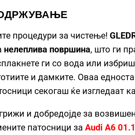
 ОДРЖУВАЊЕ
ите процедури за чистење!
GLED
а
нелеплива површина
, што ги п
сплакнете ги со вода или избриш
стотиите и дамките. Оваа еднос
тосници секогаш ќе изгледаат к
 грижи и добредојде за возвише
ените патосници за
Audi A6 01.