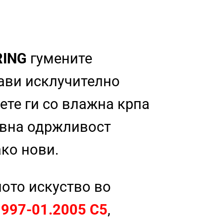
RING
гумените
рави исклучително
ете ги со влажна крпа
тавна одржливост
ако нови.
ното искуство во
1997-01.2005 C5
,