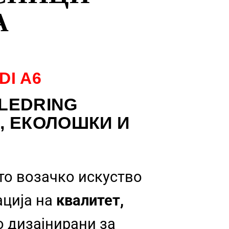
А
DI
A6
LEDRING
, ЕКОЛОШКИ И
то возачко искуство
ација на
квалитет,
о дизајнирани за