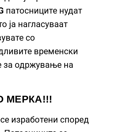
NG
патосниците нудат
о ја нагласуваат
вувате со
идливите временски
 за одржување на
 МЕРКА!!!
се изработени според