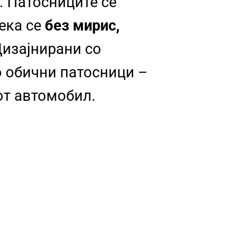
. Патосниците се
дека се
без мирис,
изајнирани со
о обични патосници –
от автомобил.