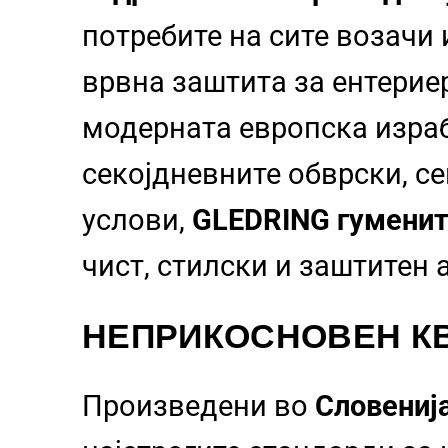
потребите на сите возачи
врвна заштита за ентерие
модерната европска израб
секојдневните обврски, с
услови,
GLEDRING гуменит
чист, стилски и заштитен
НЕПРИКОСНОВЕН КВ
Произведени во
Словениј