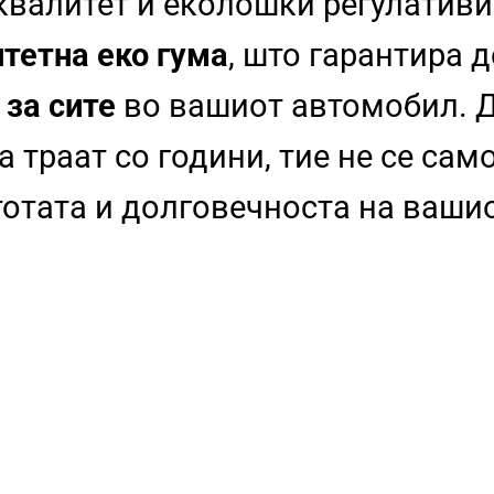
 квалитет и еколошки регулативи
тетна еко гума
, што гарантира 
 за сите
во вашиот автомобил. Д
 траат со години, тие не се сам
стотата и долговечноста на ваши