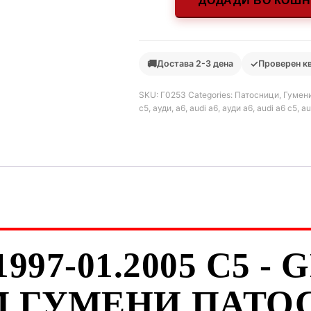
ДОДАДИ ВО КОШ
🚚
✓
Достава 2-3 дена
Проверен к
SKU:
Г0253
Categories:
Патосници
,
Гумени
c5
,
ауди
,
а6
,
audi a6
,
ауди а6
,
audi a6 c5
,
au
1997-01.2005 C5 -
 ГУМЕНИ ПАТОС