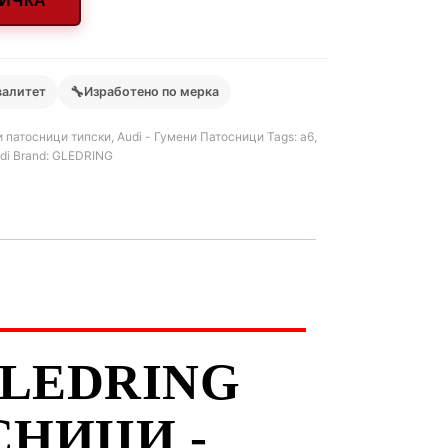
НИЧКА
🔧
валитет
Изработено по мерка
 патосници типски
,
Audi - Гумени Патосници
Tags:
a6
,
di
Brand:
GLEDRING
 GLEDRING
НИЦИ -