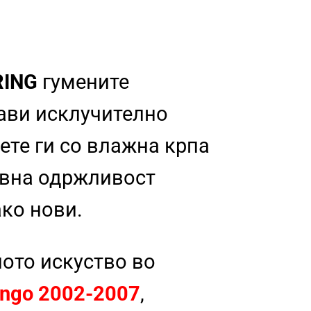
RING
гумените
рави исклучително
ете ги со влажна крпа
тавна одржливост
ако нови.
ното искуство во
lingo 2002-2007
,