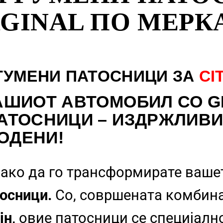
GINAL ПО МЕРК
ГУМЕНИ ПАТОСНИЦИ ЗА
CI
АШИОТ АВТОМОБИЛ СО G
АТОСНИЦИ – ИЗДРЖЛИВИ
ОДЕНИ!
ако да го трансформирате ваше
осници.
Со, совршената комбин
јн,
овие патосници се специјалн