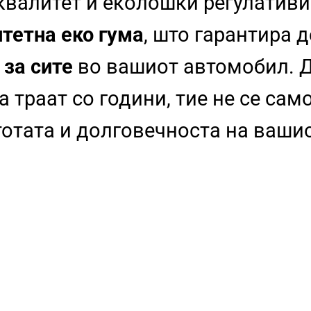
 квалитет и еколошки регулативи
тетна еко гума
, што гарантира 
 за сите
во вашиот автомобил. Д
 траат со години, тие не се сам
стотата и долговечноста на ваши