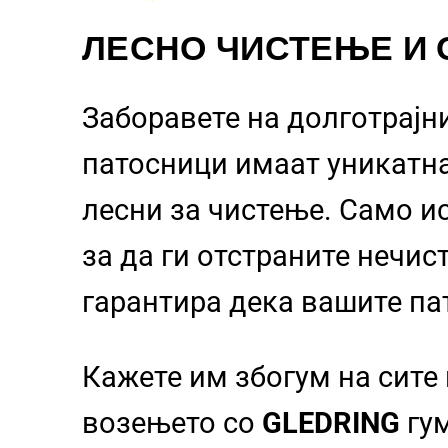
ЛЕСНО ЧИСТЕЊЕ И
Заборавете на долготрајн
патосници
имаат уникатн
лесни за чистење. Само и
за да ги отстраните нечи
гарантира дека вашите па
Кажете им збогум на сите
возењето со
GLEDRING
гум