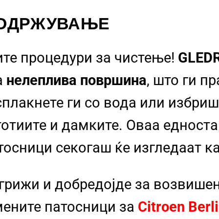
 ОДРЖУВАЊЕ
ите процедури за чистење!
GLED
а
нелеплива површина
, што ги п
сплакнете ги со вода или избриш
стотиите и дамките. Оваа еднос
тосници секогаш ќе изгледаат к
 грижи и добредојде за возвише
ените патосници за
Citroen Ber