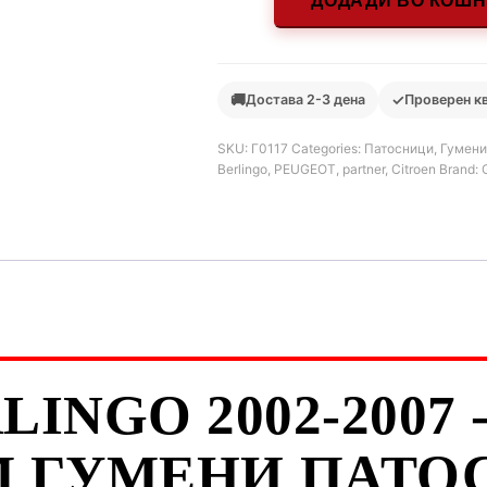
ДОДАДИ ВО КОШ
🚚
✓
Достава 2-3 дена
Проверен к
SKU:
Г0117
Categories:
Патосници
,
Гумени
Berlingo
,
PEUGEOT
,
partner
,
Citroen
Brand:
INGO 2002-2007
 ГУМЕНИ ПАТОС