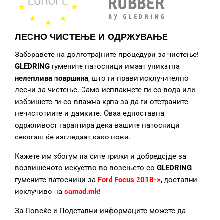
ЛЕСНО ЧИСТЕЊЕ И ОДРЖУВАЊЕ
Заборавете на долготрајните процедури за чистење!
GLEDRING
гумените патосници
имаат уникатна
нелеплива површина
, што ги прави исклучително
лесни за чистење. Само исплакнете ги со вода или
избришете ги со влажна крпа за да ги отстраните
нечистотиите и дамките. Оваа едноставна
одржливост гарантира дека вашите патосници
секогаш ќе изгледаат како нови.
Кажете им збогум на сите грижи и добредојде за
возвишеното искуство во возењето со
GLEDRING
гумените патосници за
Ford Focus 2018->
, достапни
исклучиво на
samad.mk
!
За Повеќе и Подетални информаците можете да