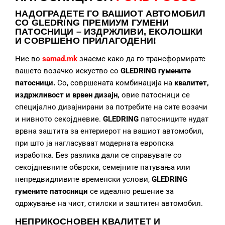
НАДОГРАДЕТЕ
ГО ВАШИОТ АВТОМОБИЛ
СО GLEDRING ПРЕМИУМ ГУМЕНИ
ПАТОСНИЦИ – ИЗДРЖЛИВИ, ЕКОЛОШКИ
И СОВРШЕНО ПРИЛАГОДЕНИ!
Ние во
samad.mk
знаеме како да го трансформирате
вашето возачко искуство со
GLEDRING гумените
патосници.
Со, совршената комбинација на
квалитет,
издржливост и врвен дизајн,
овие патосници се
специјално дизајнирани за потребите на сите возачи
и нивното секојдневие.
GLEDRING
патосниците нудат
врвна заштита за ентериерот на вашиот автомобил,
при што ја нагласуваат модерната европска
изработка. Без разлика дали се справувате со
секојдневните обврски, семејните патувања или
непредвидливите временски услови,
GLEDRING
гумените патосници
се идеално решение за
одржување на чист, стилски и заштитен автомобил.
НЕПРИКОСНОВЕН КВАЛИТЕТ И