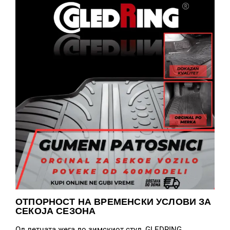
ОТПОРНОСТ НА ВРЕМЕНСКИ УСЛОВИ ЗА
СЕКОЈА СЕЗОНА
Од летната жега до зимскиот студ, GLEDRING