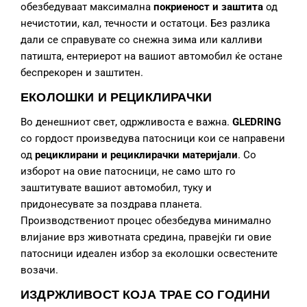
обезбедуваат максимална
покриеност и заштита
од
нечистотии, кал, течности и остатоци. Без разлика
дали се справувате со снежна зима или калливи
патишта, ентериерот на вашиот автомобил ќе остане
беспрекорен и заштитен.
ЕКОЛОШКИ И РЕЦИКЛИРАЧКИ
Во денешниот свет, одржливоста е важна.
GLEDRING
со гордост произведува патосници кои се направени
од
рециклирани и рециклирачки материјали
. Со
изборот на овие патосници, не само што го
заштитувате вашиот автомобил, туку и
придонесувате за поздрава планета.
Производствениот процес обезбедува минимално
влијание врз животната средина, правејќи ги овие
патосници идеален избор за еколошки освестените
возачи.
ИЗДРЖЛИВОСТ КОЈА ТРАЕ СО ГОДИНИ