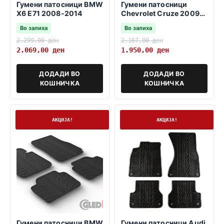
Гумени патосници BMW
Гумени патосници
X6 E71 2008-2014
Chevrolet Cruze 2009-
2016
Во залиха
Во залиха
2.299,00
ден
2.167,00
ден
2.069,00
ден
1.950,00
ден
ДОДАДИ ВО
ДОДАДИ ВО
КОШНИЧКА
КОШНИЧКА
На залиха
Нема залиха
АКЦИЈА!
АКЦИЈА!
Гумени патосници BMW
Гумени патосници Audi