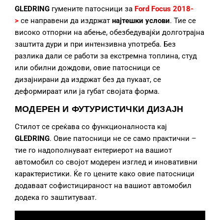
GLEDRING
гумените патосници за
Ford Focus 2018-
>
се направени да издржат
најтешки услови
. Тие се
високо отпорни на абење, обезбедувајќи долготрајна
заштита дури и при интензивна употреба. Без
разлика дали се работи за екстремна топлина, студ
или обилни дождови, овие патосници се
дизајнирани да издржат без да пукаат, се
деформираат или ја губат својата форма.
МОДЕРЕН И ФУТУРИСТИЧКИ ДИЗАЈН
Стилот се среќава со функционалноста кај
GLEDRING
. Овие патосници не се само практични –
тие го надополнуваат ентериерот на вашиот
автомобил со својот модерен изглед и иновативни
карактеристики. Ќе го цените како овие патосници
додаваат софистицираност на вашиот автомобил
додека го заштитуваат.