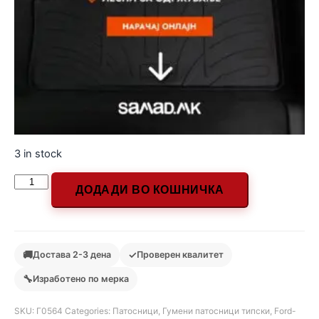
3 in stock
ДОДАДИ ВО КОШНИЧКА
🚚
✓
Достава 2-3 дена
Проверен квалитет
🔧
Изработено по мерка
SKU:
Г0564
Categories:
Патосници
,
Гумени патосници типски
,
Ford-