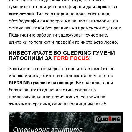
гумените патосници се дизајнирани да
издржат во
сите сезони
. Тие се отпорни на вода, снег и кал,
обезбедувајќи ентериерот на вашиот автомобил да
остане заштитен без разлика на временските услови.
Подигнатите рабови ги задржуваат течностите,
штитејќи го тепихот и правејќи го чистењето лесно.
ИНВЕСТИРАЈТЕ ВО GLEDRING ГУМЕНИ
ПАТОСНИЦИ
ЗА
FORD FOCUS
!
Заштитете го ентериерот на вашиот автомобил со
издржливоста, стилот и еколошката свесност на
GLEDRING гумените патосници
. Без разлика дали
барате заштита од нечистотии, совршено
прилагодување или производ кој се грижи за
животната средина, овие патосници имаат сè.