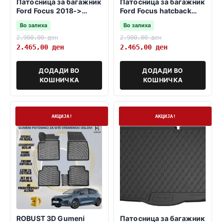
Патосница за багажник
Патосница за багажник
Ford Focus 2018->
Ford Focus hatcback
karavan
2018>>>-gorno nivo-
Во залиха
Во залиха
2.900,00
ден
2.900,00
ден
2.465,00
ден
2.465,00
ден
ДОДАДИ ВО
ДОДАДИ ВО
КОШНИЧКА
КОШНИЧКА
На залиха
На залиха
АКЦИЈА!
АКЦИЈА!
ROBUST 3D Gumeni
Патосница за багажник