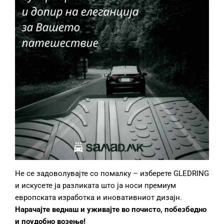
Не се задоволувајте со помалку – изберете GLEDRING
и искусете ја разликата што ја носи премиум
европската изработка и иновативниот дизајн.
Нарачајте веднаш и уживајте во почисто, побезбедно
и поудобно возење!