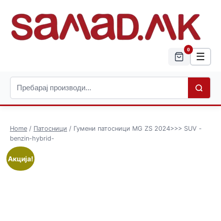
0
☰
Home
/
Патосници
/ Гумени патосници MG ZS 2024>>> SUV -
benzin-hybrid-
Акција!