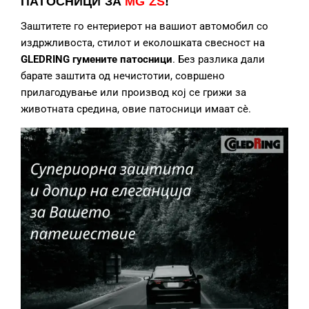
ПАТОСНИЦИ
ЗА
MG ZS
!
Заштитете го ентериерот на вашиот автомобил со
издржливоста, стилот и еколошката свесност на
GLEDRING гумените патосници
. Без разлика дали
барате заштита од нечистотии, совршено
прилагодување или производ кој се грижи за
животната средина, овие патосници имаат сè.