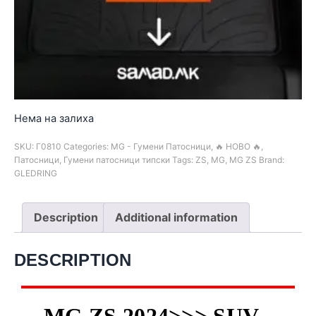
Нема на залиха
SKU:
Г0810
Categories:
MG - Гумени Патосници
,
🔥 НОВО 🔥
,
Патосници
,
Гумени патосници типски
Tags:
ZS
,
MG
,
MG ZS
Brand:
GLEDRING
Description
Additional information
DESCRIPTION