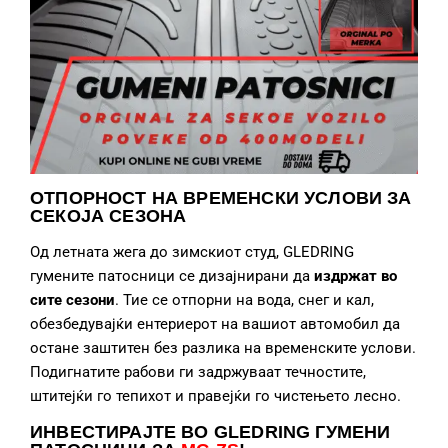
ОТПОРНОСТ НА ВРЕМЕНСКИ УСЛОВИ ЗА
СЕКОЈА СЕЗОНА
Од летната жега до зимскиот студ, GLEDRING
гумените патосници се дизајнирани да
издржат во
сите сезони
. Тие се отпорни на вода, снег и кал,
обезбедувајќи ентериерот на вашиот автомобил да
остане заштитен без разлика на временските услови.
Подигнатите рабови ги задржуваат течностите,
штитејќи го тепихот и правејќи го чистењето лесно.
ИНВЕСТИРАЈТЕ ВО GLEDRING ГУМЕНИ