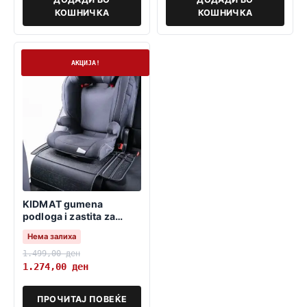
КОШНИЧКА
КОШНИЧКА
Нема залиха
АКЦИЈА!
KIDMAT gumena
podloga i zastita za
detsko sediste
Нема залиха
1.499,00
ден
1.274,00
ден
ПРОЧИТАЈ ПОВЕЌЕ