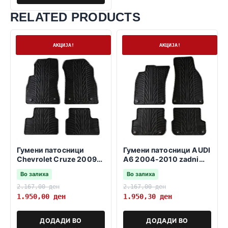
RELATED PRODUCTS
На залиха
На залиха
АКЦИЈА!
АКЦИЈА!
Гумени патосници
Гумени патосници AUDI
Chevrolet Cruze 2009-
A6 2004-2010 zadni
2016
fiksatori 37,5cm
Во залиха
Во залиха
2.167,00
ден
2.167,00
ден
1.950,00
ден
1.950,30
ден
ДОДАДИ ВО
ДОДАДИ ВО