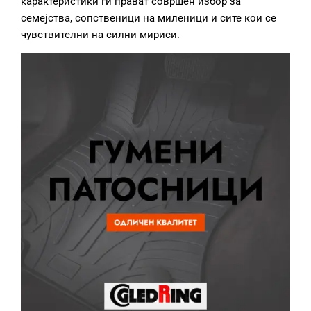
карактеристики ги прават совршен избор за
семејства, сопственици на миленици и сите кои се
чувствителни на силни мириси.