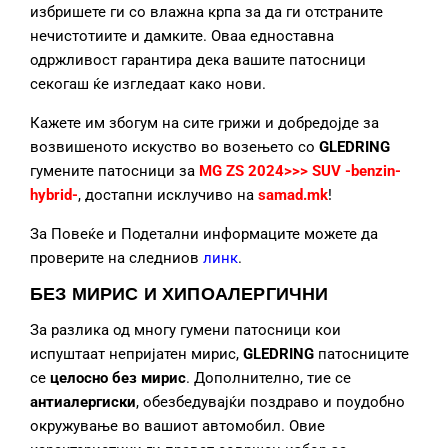
избришете ги со влажна крпа за да ги отстраните
нечистотиите и дамките. Оваа едноставна
одржливост гарантира дека вашите патосници
секогаш ќе изгледаат како нови.
Кажете им збогум на сите грижи и добредојде за
возвишеното искуство во возењето со
GLEDRING
гумените патосници за
MG ZS 2024>>> SUV -benzin-
hybrid-
, достапни исклучиво на
samad.mk
!
За Повеќе и Подетални информаците можете да
проверите на следниов
линк
.
БЕЗ МИРИС И ХИПОАЛЕРГИЧНИ
За разлика од многу гумени патосници кои
испуштаат непријатен мирис,
GLEDRING
патосниците
се
целосно без мирис
. Дополнително, тие се
антиалергиски
, обезбедувајќи поздраво и поудобно
окружување во вашиот автомобил. Овие