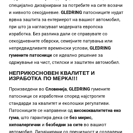
специјално дизајнирани за потребите на сите возачи
и нивното секојдневие.
GLEDRING
патосниците нудат
врвна заштита за ентериерот на вашиот автомобил,
при што ја нагласуваат модерната европска
изработка. Без разлика дали се справувате со
секојдневните обврски, семејните патувања или
непредвидливите временски услови,
GLEDRING
гумените патосници
се идеално решение за
одржување на чист, стилски и заштитен автомобил.
НЕПРИКОСНОВЕН КВАЛИТЕТ И
ИЗРАБОТКА
ПО МЕРКА!!!
Произведени во
Словенија
,
GLEDRING
гумените
патосници се изработени според најстрогите
стандарди за квалитет и еколошки регулативи.
Патосниците се направени од
висококвалитетна еко
гума
, што гарантира дека се
без мирис,
хипоалергични
и
безбедни за сите
во вашиот
автомобил. Дизајнирани со прецизност и создадени