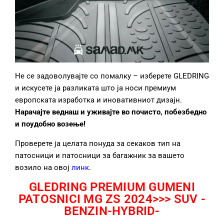
Не се задоволувајте со помалку – изберете GLEDRING
и искусете ја разликата што ја носи премиум
европската изработка и иновативниот дизајн.
Нарачајте веднаш и уживајте во почисто, побезбедно
и поудобно возење!
Проверете ја целата понуда за секаков тип на
патосници и патосници за багажник за вашето
возило на овој
линк
.
GLEDRING PREMIUM GUMENI
PATOSNICI MG ZS 2024>>> SUV -
BENZIN-HYBRID-