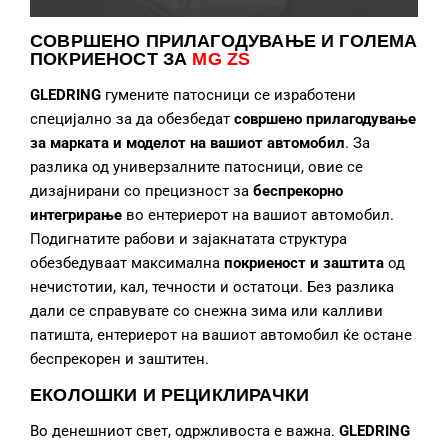
СОВРШЕНО ПРИЛАГОДУВАЊЕ
И ГОЛЕМА
ПОКРИЕНОСТ ЗА
MG ZS
GLEDRING
гумените патосници се изработени
специјално за да обезбедат
совршено прилагодување
за марката и моделот на вашиот автомобил
. За
разлика од универзалните патосници, овие се
дизајнирани со прецизност за
беспрекорно
интегрирање
во ентериерот на вашиот автомобил.
Подигнатите рабови и зајакнатата структура
обезбедуваат максимална
покриеност и заштита
од
нечистотии, кал, течности и остатоци. Без разлика
дали се справувате со снежна зима или калливи
патишта, ентериерот на вашиот автомобил ќе остане
беспрекорен и заштитен.
ЕКОЛОШКИ И РЕЦИКЛИРАЧКИ
Во денешниот свет, одржливоста е важна.
GLEDRING