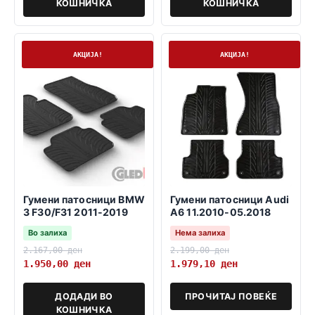
КОШНИЧКА
КОШНИЧКА
На залиха
Нема залиха
АКЦИЈА!
АКЦИЈА!
Гумени патосници BMW
Гумени патосници Audi
3 F30/F31 2011-2019
A6 11.2010-05.2018
Во залиха
Нема залиха
2.167,00
ден
2.199,00
ден
1.950,00
ден
1.979,10
ден
ДОДАДИ ВО
ПРОЧИТАЈ ПОВЕЌЕ
КОШНИЧКА