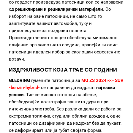
со гордост произведува патосници кои се направени
од
рециклирани и рециклирачки материјали
. Со
изборот на овие патосници, не само што го
заштитувате вашиот автомобил, туку и
придонесувате за поздрава планета.
Производствениот процес обезбедува минимално
влијание врз животната средина, правејќи ги овие
патосници идеален избор за еколошки освестените
возачи.
ИЗДРЖЛИВОСТ КОЈА ТРАЕ СО ГОДИНИ
GLEDRING
гумените патосници за
MG ZS 2024>>> SUV
-benzin-hybrid-
се направени да издржат
најтешки
услови
. Тие се високо отпорни на абење,
обезбедувајќи долготрајна заштита дури и при
интензивна употреба. Без разлика дали се работи за
екстремна топлина, студ или обилни дождови, овие
патосници се дизајнирани да издржат без да пукаат,
се деформираат или ја губат својата форма.