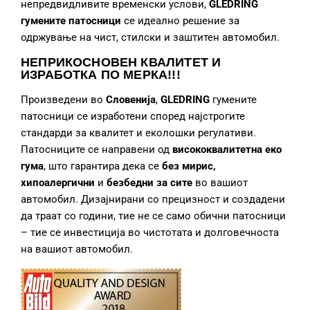
непредвидливите временски услови,
GLEDRING
гумените патосници
се идеално решение за
одржување на чист, стилски и заштитен автомобил.
НЕПРИКОСНОВЕН КВАЛИТЕТ И
ИЗРАБОТКА
ПО МЕРКА!!!
Произведени во
Словенија
,
GLEDRING
гумените
патосници се изработени според најстрогите
стандарди за квалитет и еколошки регулативи.
Патосниците се направени од
висококвалитетна еко
гума
, што гарантира дека се
без мирис,
хипоалергични
и
безбедни за сите
во вашиот
автомобил. Дизајнирани со прецизност и создадени
да траат со години, тие не се само обични патосници
– тие се инвестиција во чистотата и долговечноста
на вашиот автомобил.