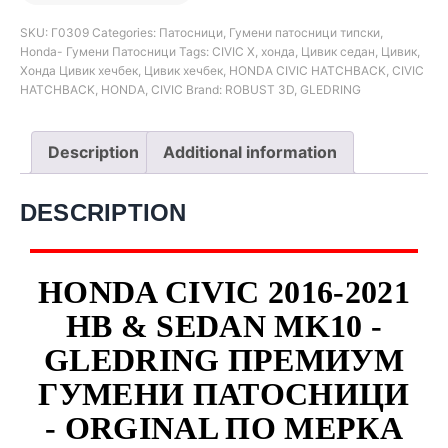
SKU:
Г0309
Categories:
Патосници
,
Гумени патосници типски
,
Honda- Гумени Патосници
Tags:
CIVIC X
,
хонда
,
Цивик седан
,
Цивик
,
Хонда Цивик хечбек
,
Цивик хечбек
,
HONDA CIVIC HATCHBACK
,
CIVIC
HATCHBACK
,
HONDA
,
CIVIC
Brand:
ROBUST 3D
,
GLEDRING
Description
Additional information
DESCRIPTION
HONDA CIVIC 2016-2021
HB & SEDAN MK10 -
GLEDRING ПРЕМИУМ
ГУМЕНИ ПАТОСНИЦИ
- ORGINAL ПО МЕРКА