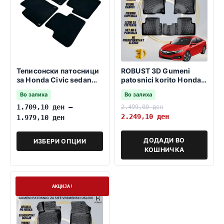
Теписонски патосници
ROBUST 3D Gumeni
за Honda Civic sedan
patosnici korito Honda
01.2016-01.2021
Civic 2016-2021
Во залиха
Во залиха
Hatchback MK10
1.709,10
ден
–
2.499,00
ден
2.249,10
ден
1.979,10
ден
ДОДАДИ ВО
ИЗБЕРИ ОПЦИИ
КОШНИЧКА
На залиха
АКЦИЈА!