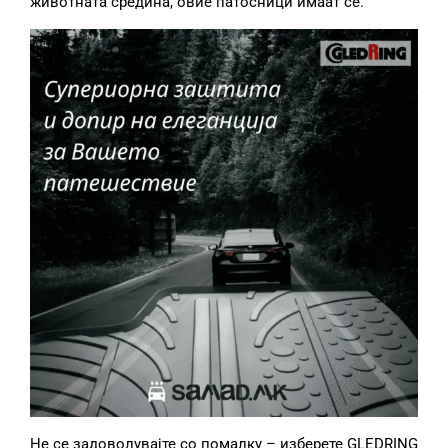
животната средина, овие патосници имаат сè.
Не се задоволувајте со помалку – изберете GLEDRING