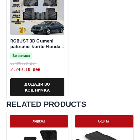
ROBUST 3D Gumeni
patosnici korito Honda
Civic 2016-2021 Sedan
Во залиха
MK10
2.499,00
ден
2.249,10
ден
ДОДАДИ ВО
КОШНИЧКА
RELATED PRODUCTS
На залиха
На залиха
АКЦИЈА!
АКЦИЈА!