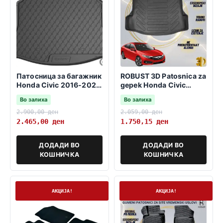
Патосница за багажник
ROBUST 3D Patosnica za
Honda Civic 2016-2021
gepek Honda Civic
hatchback -dolno nivo
2016-2021 Hatchback
Во залиха
Во залиха
bez rezervna guma-
2.900,00
ден
2.059,00
ден
2.465,00
ден
1.750,15
ден
ДОДАДИ ВО
ДОДАДИ ВО
КОШНИЧКА
КОШНИЧКА
На залиха
На залиха
АКЦИЈА!
АКЦИЈА!