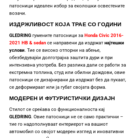
патосници идеален избор за еколошки освестените
возачи.
ИЗДРЖЛИВОСТ КОЈА ТРАЕ СО ГОДИНИ
GLEDRING
гумените патосници за
Honda Civic 2016-
2021 HB & sedan
се направени да издржат
најтешки
услови
. Тие се високо отпорни на абење,
обезбедувајќи долготрајна заштита дури и при
интензивна употреба. Без разлика дали се работи за
екстремна топлина, студ или обилни дождови, овие
патосници се дизајнирани да издржат без да пукаат,
се деформираат или ја губат својата форма.
МОДЕРЕН И ФУТУРИСТИЧКИ ДИЗАЈН
Стилот се среќава со функционалноста кај
GLEDRING
. Овие патосници не се само практични –
тие го надополнуваат ентериерот на вашиот
автомобил со својот модерен изглед и иновативни