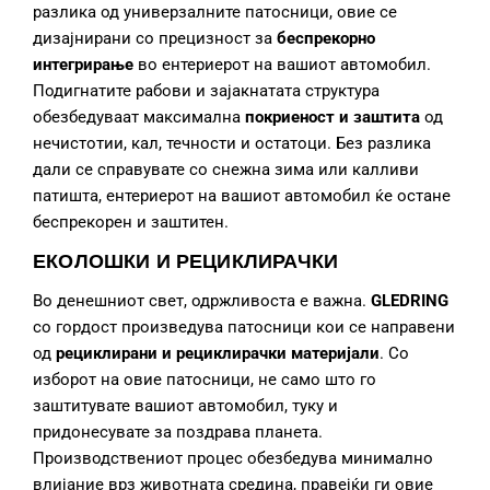
разлика од универзалните патосници, овие се
дизајнирани со прецизност за
беспрекорно
интегрирање
во ентериерот на вашиот автомобил.
Подигнатите рабови и зајакнатата структура
обезбедуваат максимална
покриеност и заштита
од
нечистотии, кал, течности и остатоци. Без разлика
дали се справувате со снежна зима или калливи
патишта, ентериерот на вашиот автомобил ќе остане
беспрекорен и заштитен.
ЕКОЛОШКИ И РЕЦИКЛИРАЧКИ
Во денешниот свет, одржливоста е важна.
GLEDRING
со гордост произведува патосници кои се направени
од
рециклирани и рециклирачки материјали
. Со
изборот на овие патосници, не само што го
заштитувате вашиот автомобил, туку и
придонесувате за поздрава планета.
Производствениот процес обезбедува минимално
влијание врз животната средина, правејќи ги овие