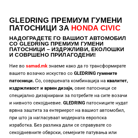
GLEDRING ПРЕМИУМ ГУМЕНИ
ПАТОСНИЦИ ЗА
HONDA CIVIC
НАДОГРАДЕТЕ
ГО ВАШИОТ АВТОМОБИЛ
СО GLEDRING ПРЕМИУМ ГУМЕНИ
ПАТОСНИЦИ – ИЗДРЖЛИВИ, ЕКОЛОШКИ
И СОВРШЕНО ПРИЛАГОДЕНИ!
Ние во
samad.mk
знаеме како да го трансформирате
вашето возачко искуство со
GLEDRING гумените
патосници.
Со, совршената комбинација на
квалитет,
издржливост и врвен дизајн,
овие патосници се
специјално дизајнирани за потребите на сите возачи
и нивното секојдневие.
GLEDRING
патосниците нудат
врвна заштита за ентериерот на вашиот автомобил,
при што ја нагласуваат модерната европска
изработка. Без разлика дали се справувате со
секојдневните обврски, семејните патувања или