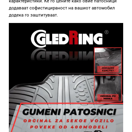
карактеристики. Ќе го цените како овие патосници
додаваат софистицираност на вашиот автомобил
додека го заштитуваат.