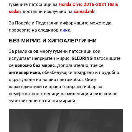
гумените патосници за
Honda Civic 2016-2021 HB &
sedan
, достапни исклучиво на
samad.mk
!
За Повеќе и Подетални информаците можете да
проверите на следниов
линк
.
БЕЗ МИРИС И ХИПОАЛЕРГИЧНИ
За разлика од многу гумени патосници кои
испуштаат непријатен мирис,
GLEDRING
патосниците
се
целосно без мирис
. Дополнително, тие се
антиалергиски
, обезбедувајќи поздраво и поудобно
окружување во вашиот автомобил. Овие
карактеристики ги прават совршен избор за
семејства, сопственици на миленици и сите кои се
чувствителни на силни мириси.