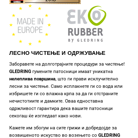
ЛЕСНО ЧИСТЕЊЕ И ОДРЖУВАЊЕ
Заборавете на долготрајните процедури за чистење!
GLEDRING
гумените патосници
имаат уникатна
нелеплива површина
, што ги прави исклучително
лесни за чистење. Само исплакнете ги со вода или
избришете ги со влажна крпа за да ги отстраните
нечистотиите и дамките. Оваа едноставна
одржливост гарантира дека вашите патосници
секогаш ќе изгледаат како нови.
Кажете им збогум на сите грижи и добредојде за
возвишеното искуство во возењето со
GLEDRING