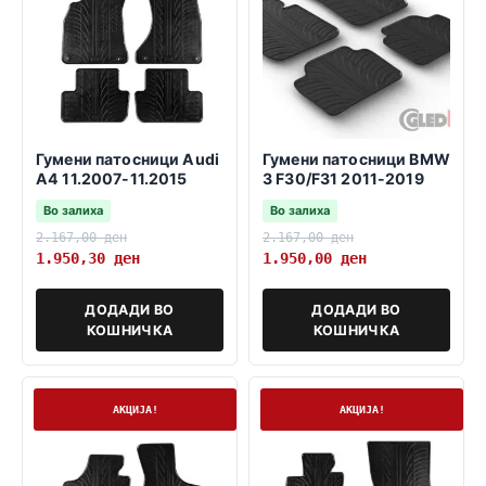
Гумени патосници Audi
Гумени патосници BMW
A4 11.2007-11.2015
3 F30/F31 2011-2019
Во залиха
Во залиха
2.167,00
ден
2.167,00
ден
1.950,30
ден
1.950,00
ден
ДОДАДИ ВО
ДОДАДИ ВО
КОШНИЧКА
КОШНИЧКА
На залиха
На залиха
АКЦИЈА!
АКЦИЈА!