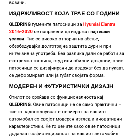
возачи.
ИЗДРЖЛИВОСТ КОЈА ТРАЕ СО ГОДИНИ
GLEDRING
гумените патосници за
Hyundai Elantra
2016-2020
се направени да издржат
најтешки
услови
. Тие се високо отпорни на абење,
обезбедувајќи долготрајна заштита дури и при
интензивна употреба. Без разлика дали се работи за
екстремна топлина, студ или обилни дождови, овие
патосници се дизајнирани да издржат без да пукаат,
се деформираат или ја губат својата форма.
МОДЕРЕН И ФУТУРИСТИЧКИ ДИЗАЈН
Стилот се среќава со функционалноста кај
GLEDRING
. Овие патосници не се само практични –
тие го надополнуваат ентериерот на вашиот
автомобил со својот модерен изглед и иновативни
карактеристики. Ќе го цените како овие патосници
додаваат софистицираност на вашиот автомобил