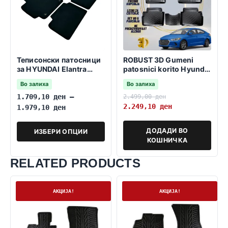
Теписонски патосници
ROBUST 3D Gumeni
за HYUNDAI Elantra
patosnici korito Hyundai
2016-2020
Elantra 2016-2020 МК6
Во залиха
Во залиха
1.709,10
ден
–
2.499,00
ден
2.249,10
ден
1.979,10
ден
ДОДАДИ ВО
ИЗБЕРИ ОПЦИИ
КОШНИЧКА
RELATED PRODUCTS
На залиха
Нема залиха
АКЦИЈА!
АКЦИЈА!