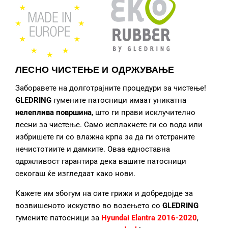
ЛЕСНО ЧИСТЕЊЕ И ОДРЖУВАЊЕ
Заборавете на долготрајните процедури за чистење!
GLEDRING
гумените патосници
имаат уникатна
нелеплива површина
, што ги прави исклучително
лесни за чистење. Само исплакнете ги со вода или
избришете ги со влажна крпа за да ги отстраните
нечистотиите и дамките. Оваа едноставна
одржливост гарантира дека вашите патосници
секогаш ќе изгледаат како нови.
Кажете им збогум на сите грижи и добредојде за
возвишеното искуство во возењето со
GLEDRING
гумените патосници за
Hyundai Elantra 2016-2020
,