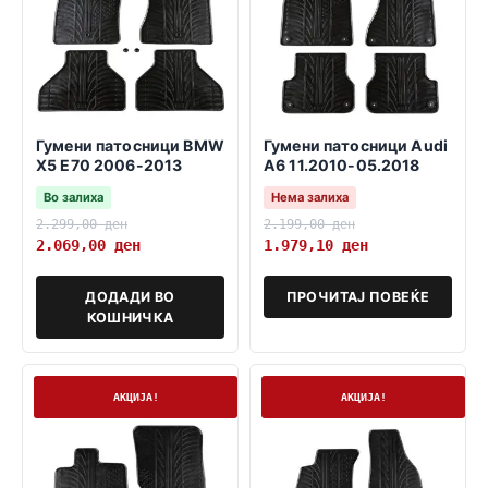
Гумени патосници BMW
Гумени патосници Audi
X5 E70 2006-2013
A6 11.2010-05.2018
Во залиха
Нема залиха
2.299,00
ден
2.199,00
ден
2.069,00
ден
1.979,10
ден
ДОДАДИ ВО
ПРОЧИТАЈ ПОВЕЌЕ
КОШНИЧКА
На залиха
На залиха
АКЦИЈА!
АКЦИЈА!