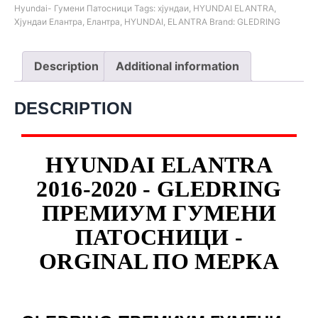
Hyundai- Гумени Патосници
Tags:
хјундаи
,
HYUNDAI ELANTRA
,
Хјундаи Елантра
,
Елантра
,
HYUNDAI
,
ELANTRA
Brand:
GLEDRING
Description
Additional information
DESCRIPTION
HYUNDAI ELANTRA
2016-2020 - GLEDRING
ПРЕМИУМ ГУМЕНИ
ПАТОСНИЦИ -
ORGINAL ПО МЕРКА