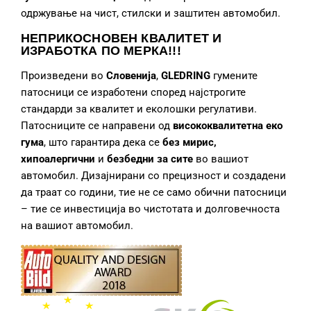
одржување на чист, стилски и заштитен автомобил.
НЕПРИКОСНОВЕН КВАЛИТЕТ И
ИЗРАБОТКА
ПО МЕРКА!!!
Произведени во
Словенија
,
GLEDRING
гумените
патосници се изработени според најстрогите
стандарди за квалитет и еколошки регулативи.
Патосниците се направени од
висококвалитетна еко
гума
, што гарантира дека се
без мирис,
хипоалергични
и
безбедни за сите
во вашиот
автомобил. Дизајнирани со прецизност и создадени
да траат со години, тие не се само обични патосници
– тие се инвестиција во чистотата и долговечноста
на вашиот автомобил.