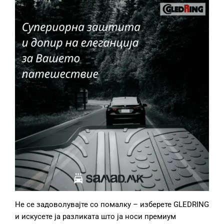
Не се задоволувајте со помалку – изберете GLEDRING
и искусете ја разликата што ја носи премиум