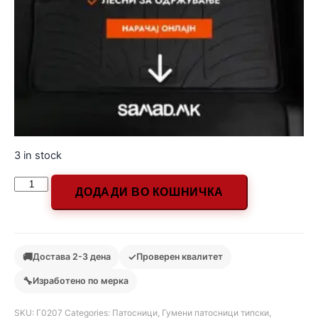
3 in stock
ДОДАДИ ВО КОШНИЧКА
🚚
✓
Достава 2-3 дена
Проверен квалитет
🔧
Изработено по мерка
SKU:
Г0207
Categories:
Патосници
,
Гумени патосници типски
,