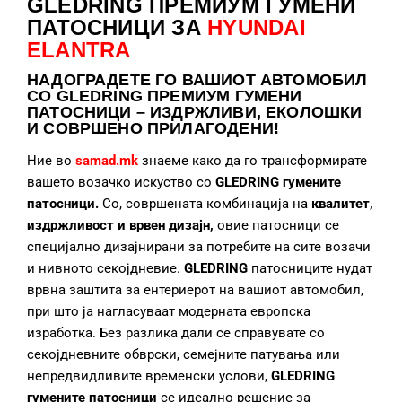
GLEDRING ПРЕМИУМ ГУМЕНИ
ПАТОСНИЦИ ЗА
HYUNDAI
ELANTRA
НАДОГРАДЕТЕ
ГО ВАШИОТ АВТОМОБИЛ
СО GLEDRING ПРЕМИУМ ГУМЕНИ
ПАТОСНИЦИ – ИЗДРЖЛИВИ, ЕКОЛОШКИ
И СОВРШЕНО ПРИЛАГОДЕНИ!
Ние во
samad.mk
знаеме како да го трансформирате
вашето возачко искуство со
GLEDRING гумените
патосници.
Со, совршената комбинација на
квалитет,
издржливост и врвен дизајн,
овие патосници се
специјално дизајнирани за потребите на сите возачи
и нивното секојдневие.
GLEDRING
патосниците нудат
врвна заштита за ентериерот на вашиот автомобил,
при што ја нагласуваат модерната европска
изработка. Без разлика дали се справувате со
секојдневните обврски, семејните патувања или
непредвидливите временски услови,
GLEDRING
гумените патосници
се идеално решение за