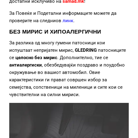
достапни исклучиво на
samad.mk
!
За Повеќе и Подетални информаците можете да
проверите на следниов
линк
.
БЕЗ МИРИС И ХИПОАЛЕРГИЧНИ
За разлика од многу гумени патосници кои
испуштаат непријатен мирис,
GLEDRING
патосниците
се
целосно без мирис
. Дополнително, тие се
антиалергиски
, обезбедувајќи поздраво и поудобно
окружување во вашиот автомобил. Овие
карактеристики ги прават совршен избор за
семејства, сопственици на миленици и сите кои се
чувствителни на силни мириси.