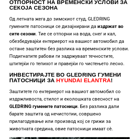
ОТПОРНОСТ НА ВРЕМЕНСКИ УСЛОВИ ЗА
СЕКОЈА СЕЗОНА
Од летната жега до зимскиот студ, GLEDRING
гумените патосници се дизајнирани да
издржат во
сите сезони
. Тие се отпорни на вода, снег и кал,
обезбедувајќи ентериерот на вашиот автомобил да
остане заштитен без разлика на временските услови.
Подигнатите рабови ги задржуваат течностите,
штитејќи го тепихот и правејќи го чистењето лесно.
ИНВЕСТИРАЈТЕ ВО GLEDRING ГУМЕНИ
ПАТОСНИЦИ
ЗА
HYUNDAI ELANTRA
!
Заштитете го ентериерот на вашиот автомобил со
издржливоста, стилот и еколошката свесност на
GLEDRING гумените патосници
. Без разлика дали
барате заштита од нечистотии, совршено
прилагодување или производ кој се грижи за
животната средина, овие патосници имаат сè.