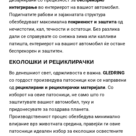
дизајнирани со прецизност за
беспрекорно
интегрирање
во ентериерот на вашиот автомобил.
Подигнатите рабови и зајакнатата структура
обезбедуваат максимална
покриеност и заштита
од
нечистотии, кал, течности и остатоци. Без разлика
дали се справувате со снежна зима или калливи
патишта, ентериерот на вашиот автомобил ќе остане
беспрекорен и заштитен.
ЕКОЛОШКИ И РЕЦИКЛИРАЧКИ
Во денешниот свет, одржливоста е важна.
GLEDRING
со гордост произведува патосници кои се направени
од
рециклирани и рециклирачки материјали
. Со
изборот на овие патосници, не само што го
заштитувате вашиот автомобил, туку и
придонесувате за поздрава планета.
Производствениот процес обезбедува минимално
влијание врз животната средина, правејќи ги овие
патосници идеален избор за еколошки освестените