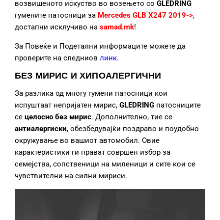
возвишеното искуство во возењето со
GLEDRING
гумените патосници за
Mercedes GLB X247 2019->
,
достапни исклучиво на
samad.mk
!
За Повеќе и Подетални информаците можете да
проверите на следниов
линк
.
БЕЗ МИРИС И ХИПОАЛЕРГИЧНИ
За разлика од многу гумени патосници кои
испуштаат непријатен мирис,
GLEDRING
патосниците
се
целосно без мирис
. Дополнително, тие се
антиалергиски
, обезбедувајќи поздраво и поудобно
окружување во вашиот автомобил. Овие
карактеристики ги прават совршен избор за
семејства, сопственици на миленици и сите кои се
чувствителни на силни мириси.