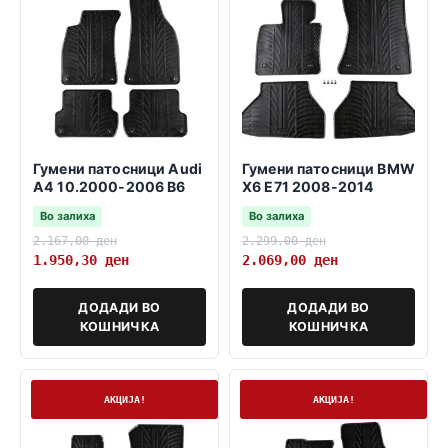
Гумени патосници Audi
Гумени патосници BMW
A4 10.2000-2006 B6
X6 E71 2008-2014
Во залиха
Во залиха
2.167,00
ден
2.299,00
ден
1.950,30
ден
2.069,00
ден
ДОДАДИ ВО
ДОДАДИ ВО
КОШНИЧКА
КОШНИЧКА
На залиха
На залиха
АКЦИЈА!
АКЦИЈА!