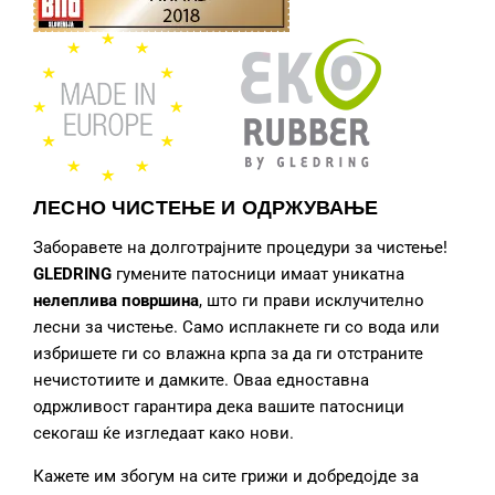
ЛЕСНО ЧИСТЕЊЕ И ОДРЖУВАЊЕ
Заборавете на долготрајните процедури за чистење!
GLEDRING
гумените патосници
имаат уникатна
нелеплива површина
, што ги прави исклучително
лесни за чистење. Само исплакнете ги со вода или
избришете ги со влажна крпа за да ги отстраните
нечистотиите и дамките. Оваа едноставна
одржливост гарантира дека вашите патосници
секогаш ќе изгледаат како нови.
Кажете им збогум на сите грижи и добредојде за