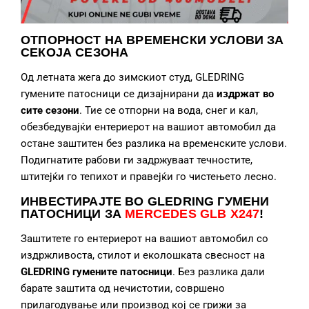
ОТПОРНОСТ НА ВРЕМЕНСКИ УСЛОВИ ЗА
СЕКОЈА СЕЗОНА
Од летната жега до зимскиот студ, GLEDRING
гумените патосници се дизајнирани да
издржат во
сите сезони
. Тие се отпорни на вода, снег и кал,
обезбедувајќи ентериерот на вашиот автомобил да
остане заштитен без разлика на временските услови.
Подигнатите рабови ги задржуваат течностите,
штитејќи го тепихот и правејќи го чистењето лесно.
ИНВЕСТИРАЈТЕ ВО GLEDRING ГУМЕНИ
ПАТОСНИЦИ
ЗА
MERCEDES GLB X247
!
Заштитете го ентериерот на вашиот автомобил со
издржливоста, стилот и еколошката свесност на
GLEDRING гумените патосници
. Без разлика дали
барате заштита од нечистотии, совршено
прилагодување или производ кој се грижи за