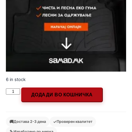
6 in stock
ДОДАДИ ВО КОШНИЧКА
🚚
✓
Достава 2-3 дена
Проверен квалитет
🔧
Изработено по мерка