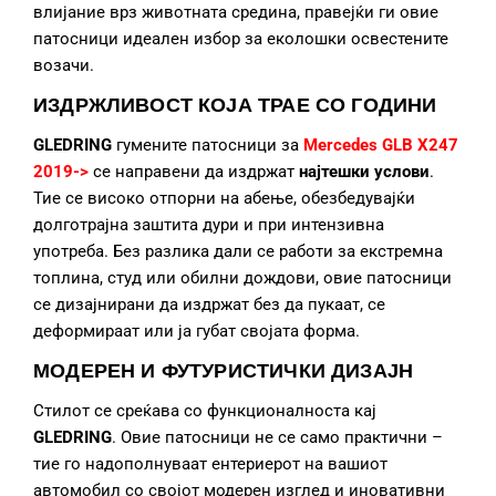
влијание врз животната средина, правејќи ги овие
патосници идеален избор за еколошки освестените
возачи.
ИЗДРЖЛИВОСТ КОЈА ТРАЕ СО ГОДИНИ
GLEDRING
гумените патосници за
Mercedes GLB X247
2019->
се направени да издржат
најтешки услови
.
Тие се високо отпорни на абење, обезбедувајќи
долготрајна заштита дури и при интензивна
употреба. Без разлика дали се работи за екстремна
топлина, студ или обилни дождови, овие патосници
се дизајнирани да издржат без да пукаат, се
деформираат или ја губат својата форма.
МОДЕРЕН И ФУТУРИСТИЧКИ ДИЗАЈН
Стилот се среќава со функционалноста кај
GLEDRING
. Овие патосници не се само практични –
тие го надополнуваат ентериерот на вашиот
автомобил со својот модерен изглед и иновативни