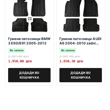
Гумени патосници BMW
Гумени патосници AUDI
3 E90/E91 2005-2012
A6 2004-2010 zadni
fiksatori 37,5cm
Во залиха
Во залиха
2.167,00
ден
2.167,00
ден
1.950,00
ден
1.950,30
ден
ДОДАДИ ВО
ДОДАДИ ВО
КОШНИЧКА
КОШНИЧКА