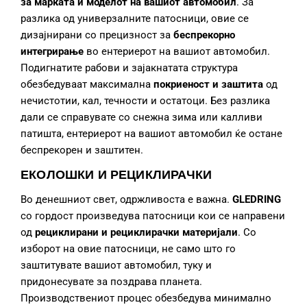
за марката и моделот на вашиот автомобил
. За
разлика од универзалните патосници, овие се
дизајнирани со прецизност за
беспрекорно
интегрирање
во ентериерот на вашиот автомобил.
Подигнатите рабови и зајакнатата структура
обезбедуваат максимална
покриеност и заштита
од
нечистотии, кал, течности и остатоци. Без разлика
дали се справувате со снежна зима или калливи
патишта, ентериерот на вашиот автомобил ќе остане
беспрекорен и заштитен.
ЕКОЛОШКИ И РЕЦИКЛИРАЧКИ
Во денешниот свет, одржливоста е важна.
GLEDRING
со гордост произведува патосници кои се направени
од
рециклирани и рециклирачки материјали
. Со
изборот на овие патосници, не само што го
заштитувате вашиот автомобил, туку и
придонесувате за поздрава планета.
Производствениот процес обезбедува минимално