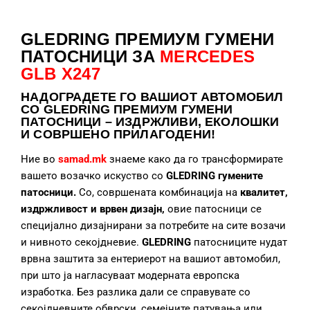
GLEDRING ПРЕМИУМ ГУМЕНИ
ПАТОСНИЦИ ЗА
MERCEDES
GLB X247
НАДОГРАДЕТЕ
ГО ВАШИОТ АВТОМОБИЛ
СО GLEDRING ПРЕМИУМ ГУМЕНИ
ПАТОСНИЦИ – ИЗДРЖЛИВИ, ЕКОЛОШКИ
И СОВРШЕНО ПРИЛАГОДЕНИ!
Ние во
samad.mk
знаеме како да го трансформирате
вашето возачко искуство со
GLEDRING гумените
патосници.
Со, совршената комбинација на
квалитет,
издржливост и врвен дизајн,
овие патосници се
специјално дизајнирани за потребите на сите возачи
и нивното секојдневие.
GLEDRING
патосниците нудат
врвна заштита за ентериерот на вашиот автомобил,
при што ја нагласуваат модерната европска
изработка. Без разлика дали се справувате со
секојдневните обврски, семејните патувања или