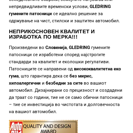
непредвидливите временски услови,
GLEDRING
гумените патосници
се идеално решение за
одржување на чист, стилски и заштитен автомобил.
НЕПРИКОСНОВЕН КВАЛИТЕТ И
ИЗРАБОТКА
ПО МЕРКА!!!
Произведени во
Словенија
,
GLEDRING
гумените
патосници се изработени според најстрогите
стандарди за квалитет и еколошки регулативи.
Патосниците се направени од
висококвалитетна еко
гума
, што гарантира дека се
без мирис,
хипоалергични
и
безбедни за сите
во вашиот
автомобил. Дизајнирани со прецизност и создадени
да траат со години, тие не се само обични патосници
– тие се инвестиција во чистотата и долговечноста
на вашиот автомобил.