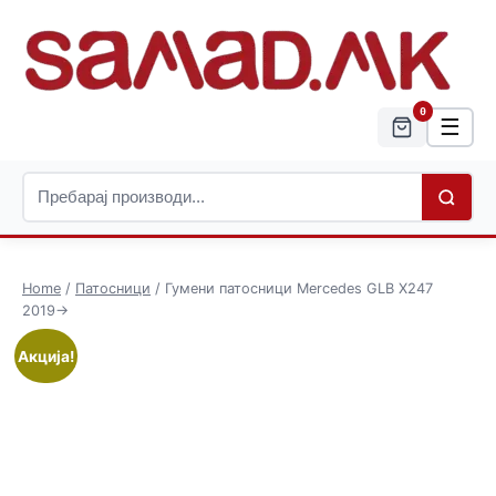
0
☰
Home
/
Патосници
/ Гумени патосници Mercedes GLB X247
2019->
Акција!