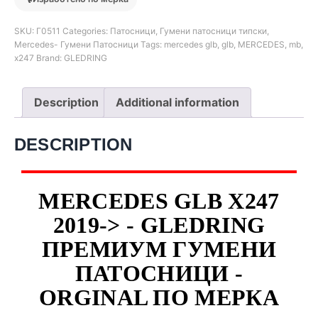
SKU:
Г0511
Categories:
Патосници
,
Гумени патосници типски
,
Mercedes- Гумени Патосници
Tags:
mercedes glb
,
glb
,
MERCEDES
,
mb
,
x247
Brand:
GLEDRING
Description
Additional information
DESCRIPTION
MERCEDES GLB X247
2019-> - GLEDRING
ПРЕМИУМ ГУМЕНИ
ПАТОСНИЦИ -
ORGINAL ПО МЕРКА