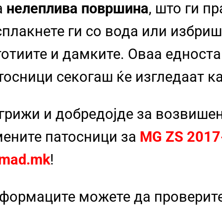
а
нелеплива површина
, што ги п
сплакнете ги со вода или избриш
стотиите и дамките. Оваа еднос
тосници секогаш ќе изгледаат к
 грижи и добредојде за возвише
ените патосници за
MG ZS 2017-
mad.mk
!
нформаците можете да проверит