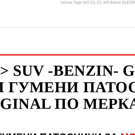
типски
Tags:
MG ZS
,
ZS
,
MG
Brand:
GLEDR
-> SUV -BENZIN-
 ГУМЕНИ ПАТОС
GINAL ПО МЕРК