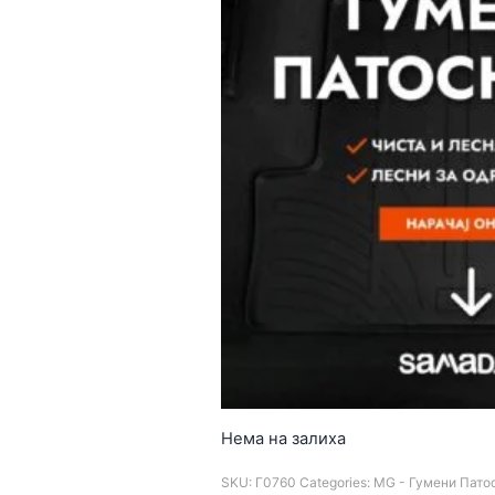
Нема на залиха
SKU:
Г0760
Categories:
MG - Гумени Пато