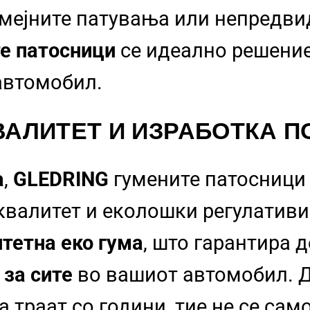
емејните патувања или непредв
е патосници
се идеално решение
 автомобил.
АЛИТЕТ И ИЗРАБОТКА
ПО
а
,
GLEDRING
гумените патосници 
 квалитет и еколошки регулативи
тетна еко гума
, што гарантира 
 за сите
во вашиот автомобил. Д
 траат со години, тие не се сам