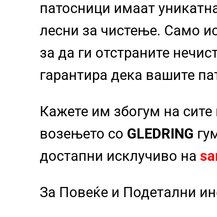
патосници
имаат уникатн
лесни за чистење. Само и
за да ги отстраните нечи
гарантира дека вашите па
Кажете им збогум на сите
возењето со
GLEDRING
гум
достапни исклучиво на
sa
За Повеќе и Подетални и