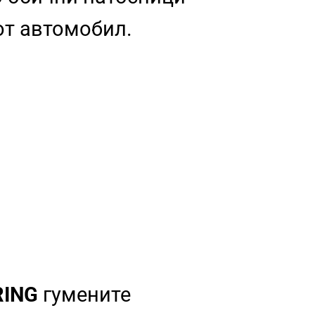
от автомобил.
RING
гумените