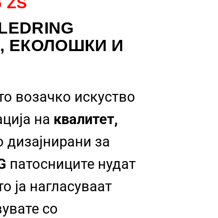
 ZS
LEDRING
, ЕКОЛОШКИ И
то возачко искуство
ација на
квалитет,
о дизајнирани за
NG
патосниците нудат
о ја нагласуваат
вувате со