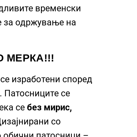
идливите временски
 за одржување на
 МЕРКА!!!
се изработени според
. Патосниците се
дека се
без мирис,
изајнирани со
о обични патосници –