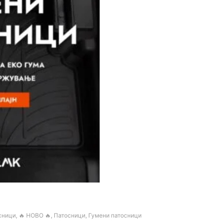
сници
,
🔥 НОВО 🔥
,
Патосници
,
Гумени патосници