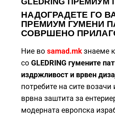
GLEDRING ПРЕМИУМ 
НАДОГРАДЕТЕ
ГО В
ПРЕМИУМ ГУМЕНИ П
СОВРШЕНО ПРИЛАГ
Ние во
samad.mk
знаеме к
со
GLEDRING гумените пат
издржливост и врвен диза
потребите на сите возачи
врвна заштита за ентерие
модерната европска израб