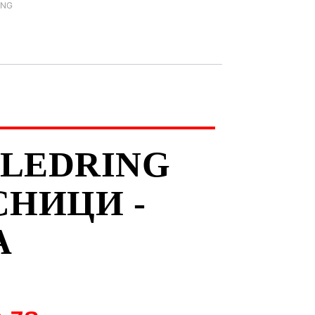
ING
 GLEDRING
НИЦИ -
А