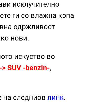
рави исклучително
ете ги со влажна крпа
тавна одржливост
ако нови.
ното искуство во
> SUV -benzin-
,
е на следниов
линк
.