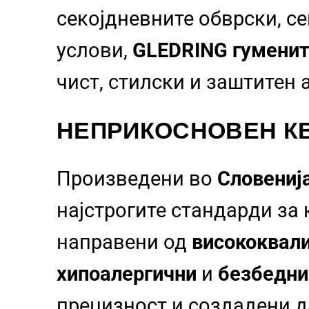
секојдневните обврски, с
услови,
GLEDRING гуменит
чист, стилски и заштитен
НЕПРИКОСНОВЕН КВ
Произведени во
Словениј
најстрогите стандарди за
направени од
висококвали
хипоалергични
и
безбедни
прецизност и создадени да