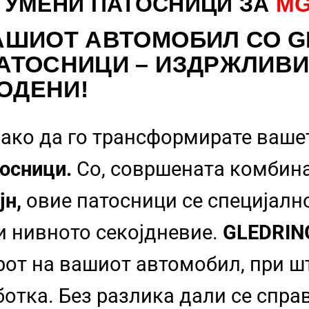
ГУМЕНИ ПАТОСНИЦИ ЗА
MG
АШИОТ АВТОМОБИЛ СО G
АТОСНИЦИ – ИЗДРЖЛИВИ
ОДЕНИ!
ако да го трансформирате ваше
осници.
Со, совршената комбин
јн,
овие патосници се специјалн
 и нивното секојдневие.
GLEDRI
рот на вашиот автомобил, при шт
отка. Без разлика дали се спра