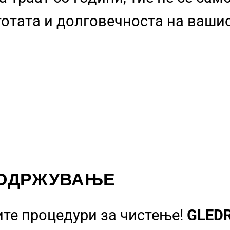
стотата и долговечноста на ваши
 ОДРЖУВАЊЕ
ите процедури за чистење!
GLED