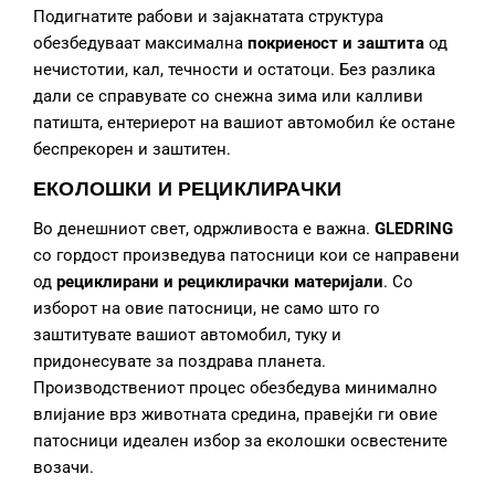
Подигнатите рабови и зајакнатата структура
обезбедуваат максимална
покриеност и заштита
од
нечистотии, кал, течности и остатоци. Без разлика
дали се справувате со снежна зима или калливи
патишта, ентериерот на вашиот автомобил ќе остане
беспрекорен и заштитен.
ЕКОЛОШКИ И РЕЦИКЛИРАЧКИ
Во денешниот свет, одржливоста е важна.
GLEDRING
со гордост произведува патосници кои се направени
од
рециклирани и рециклирачки материјали
. Со
изборот на овие патосници, не само што го
заштитувате вашиот автомобил, туку и
придонесувате за поздрава планета.
Производствениот процес обезбедува минимално
влијание врз животната средина, правејќи ги овие
патосници идеален избор за еколошки освестените
возачи.