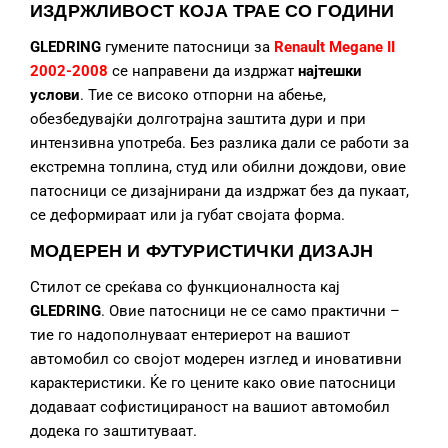
ИЗДРЖЛИВОСТ КОЈА ТРАЕ СО ГОДИНИ
GLEDRING
гумените патосници за
Renault Megane II
2002-2008
се направени да издржат
најтешки
услови
. Тие се високо отпорни на абење,
обезбедувајќи долготрајна заштита дури и при
интензивна употреба. Без разлика дали се работи за
екстремна топлина, студ или обилни дождови, овие
патосници се дизајнирани да издржат без да пукаат,
се деформираат или ја губат својата форма.
МОДЕРЕН И ФУТУРИСТИЧКИ ДИЗАЈН
Стилот се среќава со функционалноста кај
GLEDRING
. Овие патосници не се само практични –
тие го надополнуваат ентериерот на вашиот
автомобил со својот модерен изглед и иновативни
карактеристики. Ќе го цените како овие патосници
додаваат софистицираност на вашиот автомобил
додека го заштитуваат.