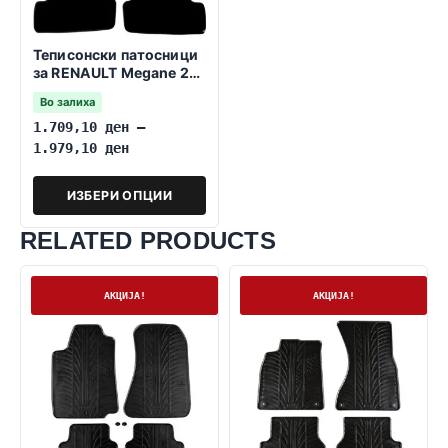
Теписонски патосници
за RENAULT Megane 2
2003-2008
Во залиха
1.709,10
ден
–
1.979,10
ден
ИЗБЕРИ ОПЦИИ
RELATED PRODUCTS
На залиха
Нема залиха
АКЦИЈА!
АКЦИЈА!