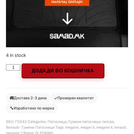
4 in stock
ДОДАДИ ВО КОШНИЧКА
🚚
✓
Достава 2-3 дена
Проверен квалитет
🔧
Изработено по мерка
SKU:
Г0042
Categories:
Патосници
,
Гумени патосници типски
,
Renault- Гумени Патосници
Tags:
megane
,
megan II
,
megane II
,
renault
,
megane 2
Brand:
GLEDRING