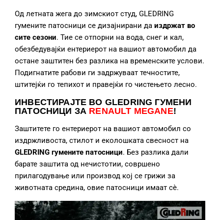
Од летната жега до зимскиот студ, GLEDRING
гумените патосници се дизајнирани да
издржат во
сите сезони
. Тие се отпорни на вода, снег и кал,
обезбедувајќи ентериерот на вашиот автомобил да
остане заштитен без разлика на временските услови.
Подигнатите рабови ги задржуваат течностите,
штитејќи го тепихот и правејќи го чистењето лесно.
ИНВЕСТИРАЈТЕ ВО GLEDRING ГУМЕНИ
ПАТОСНИЦИ
ЗА
RENAULT MEGANE
!
Заштитете го ентериерот на вашиот автомобил со
издржливоста, стилот и еколошката свесност на
GLEDRING гумените патосници
. Без разлика дали
барате заштита од нечистотии, совршено
прилагодување или производ кој се грижи за
животната средина, овие патосници имаат сè.