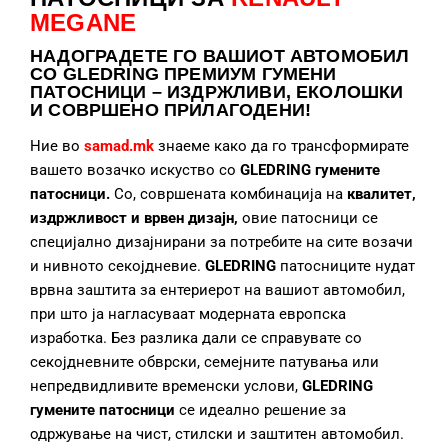
MEGANE
НАДОГРАДЕТЕ
ГО ВАШИОТ АВТОМОБИЛ
СО GLEDRING ПРЕМИУМ ГУМЕНИ
ПАТОСНИЦИ – ИЗДРЖЛИВИ, ЕКОЛОШКИ
И СОВРШЕНО ПРИЛАГОДЕНИ!
Ние во
samad.mk
знаеме како да го трансформирате
вашето возачко искуство со
GLEDRING гумените
патосници.
Со, совршената комбинација на
квалитет,
издржливост и врвен дизајн,
овие патосници се
специјално дизајнирани за потребите на сите возачи
и нивното секојдневие.
GLEDRING
патосниците нудат
врвна заштита за ентериерот на вашиот автомобил,
при што ја нагласуваат модерната европска
изработка. Без разлика дали се справувате со
секојдневните обврски, семејните патувања или
непредвидливите временски услови,
GLEDRING
гумените патосници
се идеално решение за
одржување на чист, стилски и заштитен автомобил.