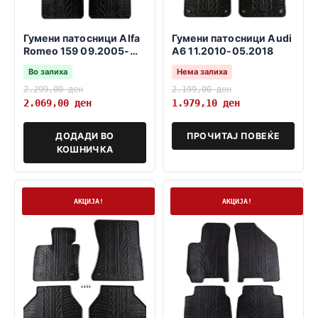
Гумени патосници Alfa
Гумени патосници Audi
Romeo 159 09.2005-
A6 11.2010-05.2018
11.2011
Во залиха
Нема залиха
2.299,00
ден
2.199,00
ден
2.069,00
ден
1.979,10
ден
ДОДАДИ ВО
ПРОЧИТАЈ ПОВЕЌЕ
КОШНИЧКА
На залиха
На залиха
АКЦИЈА!
АКЦИЈА!