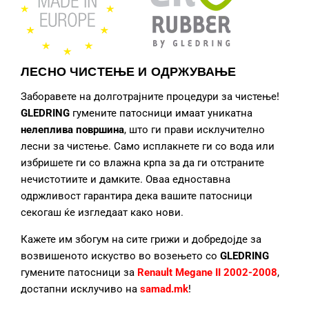
ЛЕСНО ЧИСТЕЊЕ И ОДРЖУВАЊЕ
Заборавете на долготрајните процедури за чистење!
GLEDRING
гумените патосници
имаат уникатна
нелеплива површина
, што ги прави исклучително
лесни за чистење. Само исплакнете ги со вода или
избришете ги со влажна крпа за да ги отстраните
нечистотиите и дамките. Оваа едноставна
одржливост гарантира дека вашите патосници
секогаш ќе изгледаат како нови.
Кажете им збогум на сите грижи и добредојде за
возвишеното искуство во возењето со
GLEDRING
гумените патосници за
Renault Megane II 2002-2008
,
достапни исклучиво на
samad.mk
!