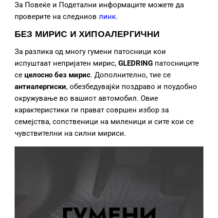
За Повеќе и Подетални информаците можете да
проверите на следниов
линк
.
БЕЗ МИРИС И ХИПОАЛЕРГИЧНИ
За разлика од многу гумени патосници кои
испуштаат непријатен мирис,
GLEDRING
патосниците
се
целосно без мирис
. Дополнително, тие се
антиалергиски
, обезбедувајќи поздраво и поудобно
окружување во вашиот автомобил. Овие
карактеристики ги прават совршен избор за
семејства, сопственици на миленици и сите кои се
чувствителни на силни мириси.