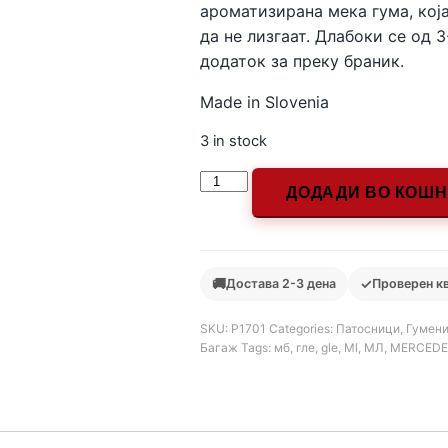
ароматизирана мека гума, која
да не лизгаат. Длабоки се од 
додаток за преку браник.
Made in Slovenia
3 in stock
ДОДАДИ ВО КОШ
🚚
✓
Достава 2-3 дена
Проверен к
SKU:
Р1701
Categories:
Патосници
,
Гумени
Багаж
Tags:
мб
,
гле
,
gle
,
Ml
,
МЛ
,
MERCEDE