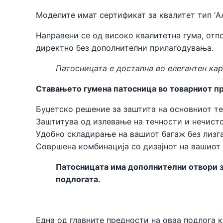
Моделите имат сертификат за квалитет тип ‘A
Направени се од високо квалитетна гума, отпо
директно без дополнителни прилагодувања.
Патосницата е достапна во елегантен кар
Ставањето гумена патосница во товарниот пр
Буџетско решение за заштита на основниот те
Заштитува од излевање на течности и нечисто
Удобно складирање на вашиот багаж без лизга
Совршена комбинација со дизајнот на вашиот
Патосницата има дополнителни отвори за
подлогата.
Една од главните предности на оваа подлога к