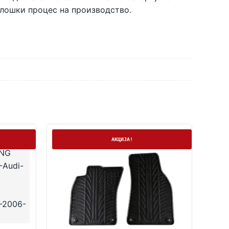
олошки процес на производство.
На залиха
АКЦИЈА!