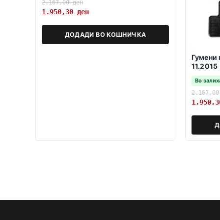
2.167,00
ден
1.950,30
ден
ДОДАДИ ВО КОШНИЧКА
Гумени 
11.2015
Во залих
2.167,0
1.950,
Д