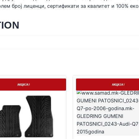
лем број лиценци, сертификати за квалитет и 100% ек
TION
а
На залиха
АКЦИЈА!
АКЦИЈА!