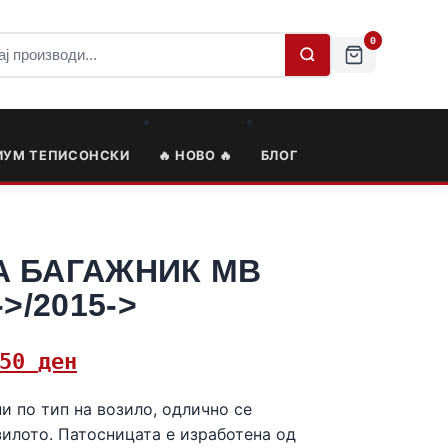
0
ИУМ ТЕПИСОНСКИ
🔥 НОВО 🔥
БЛОГ
А БАГАЖНИК MB
>/2015->
,50
ден
и по тип на возило, одлично се
зилото. Патосницата е изработена од