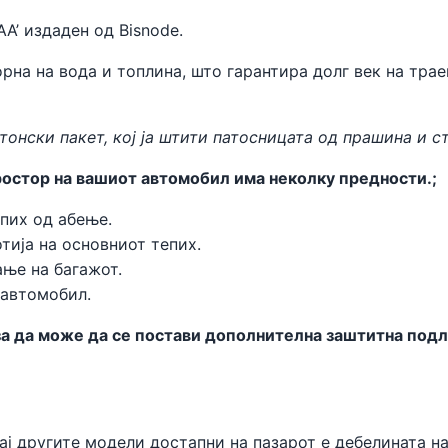
AA’ издаден од
Bisnode
.
рна на вода и топлина, што гарантира долг век на трае
тонски пакет, кој ја штити патосницата од прашина и с
остор на вашиот автомобил има неколку предности.;
пих од абење.
тија на основниот тепих.
ње на багажот.
 автомобил.
 да може да се постави дополнителна заштитна подлог
ај другите модели достапни на пазарот е дебелината на