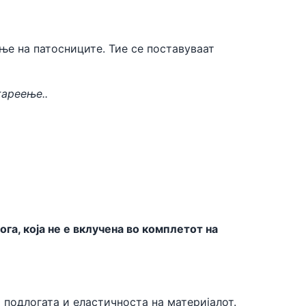
ње на патосниците. Тие се поставуваат
тареење..
а, која не е вклучена во комплетот на
 подлогата и еластичноста на материјалот.