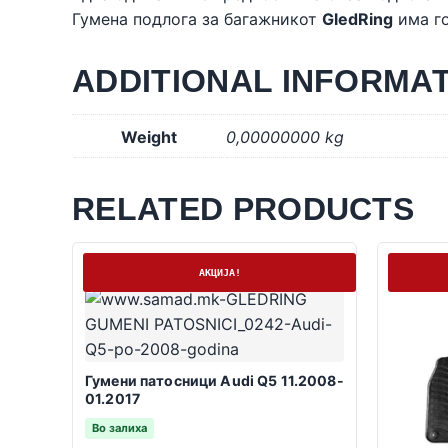
Гумена подлога за багажникот
GledRing
има го
ADDITIONAL INFORMA
Weight
0,00000000 kg
RELATED PRODUCTS
На залиха
На залих
АКЦИЈА!
Гумени патосници Audi Q5 11.2008-
01.2017
Во залиха