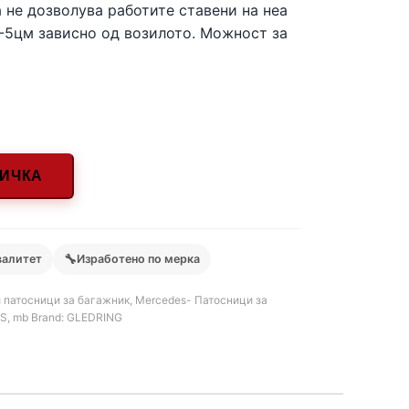
 не дозволува работите ставени на неа
3-5цм зависно од возилото. Можност за
НИЧКА
🔧
валитет
Изработено по мерка
 патосници за багажник
,
Mercedes- Патосници за
S
,
mb
Brand:
GLEDRING