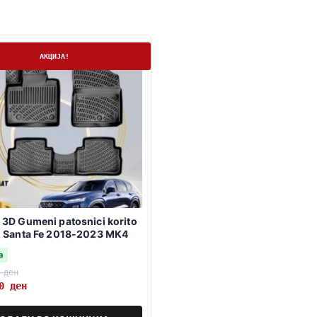
а
АКЦИЈА!
3D Gumeni patosnici korito
 Santa Fe 2018-2023 МК4
а
0
ден
10
ден