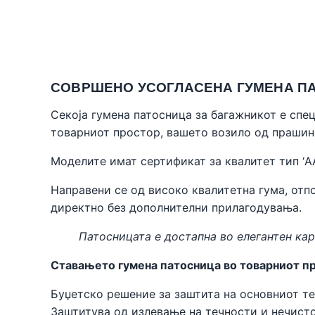
СОВРШЕНО УСОГЛАСЕНА ГУМЕНА ПАТО
Секоја гумена патосница за багажникот е спе
товарниот простор, вашето возило од прашин
Моделите имат сертификат за квалитет тип ‘A
Направени се од високо квалитетна гума, отпо
директно без дополнителни прилагодувања.
Патосницата е достапна во елегантен кар
Ставањето гумена патосница во товарниот пр
Буџетско решение за заштита на основниот те
Заштитува од излевање на течности и нечисто