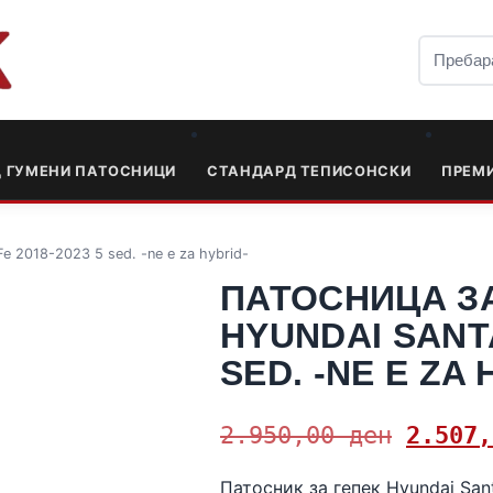
Д ГУМЕНИ ПАТОСНИЦИ
СТАНДАРД ТЕПИСОНСКИ
ПРЕМ
e 2018-2023 5 sed. -ne e za hybrid-
ПАТОСНИЦА З
HYUNDAI SANTA
SED. -NE E ZA 
2.950,00
ден
2.507
Патосник за гепек Hyundai Sant