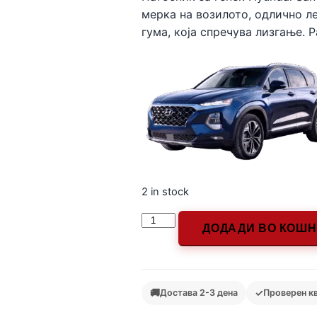
мерка на возилото, одлично л
гума, која спречува лизгање. 
2 in stock
ДОДАДИ ВО КОШ
🚚
✓
Достава 2-3 дена
Проверен к