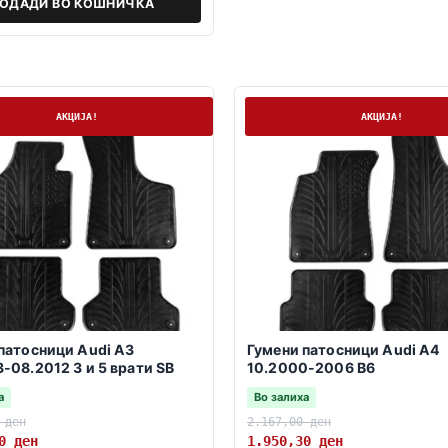
ОДАДИ ВО КОШНИЧКА
а
На залиха
АКЦИЈА!
АКЦИЈА!
патосници Audi A3
Гумени патосници Audi A4
-08.2012 3 и 5 врати SB
10.2000-2006 B6
а
Во залиха
0
ден
2.167,00
ден
00
ден
1.950,30
ден