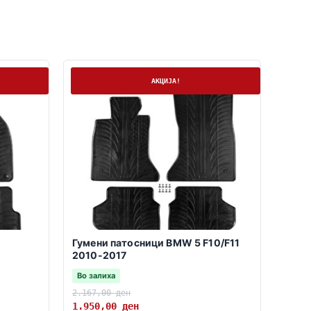
На залиха
АКЦИЈА!
Гумени патосници BMW 5 F10/F11
2010-2017
Во залиха
2.167,00
ден
1.950,00
ден