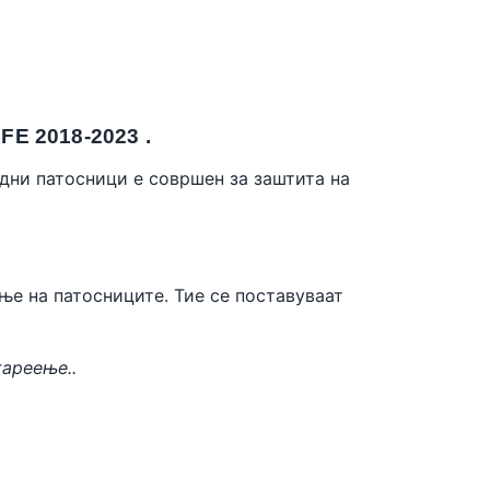
 2018-2023 .
одни патосници е совршен за заштита на
ње на патосниците. Тие се поставуваат
тареење..