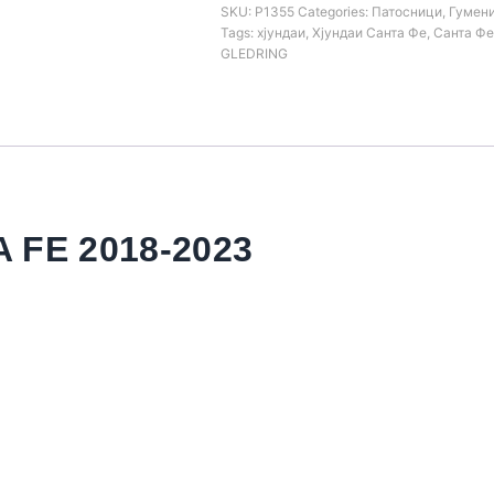
SKU:
Р1355
Categories:
Патосници
,
Гумени
Tags:
хјундаи
,
Хјундаи Санта Фе
,
Санта Фе
GLEDRING
 FE 2018-2023