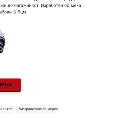
ежи во багажникот. Изработен од мека
Рабови 3-5цм.
НИЧКА
🔧
валитет
Изработено по мерка