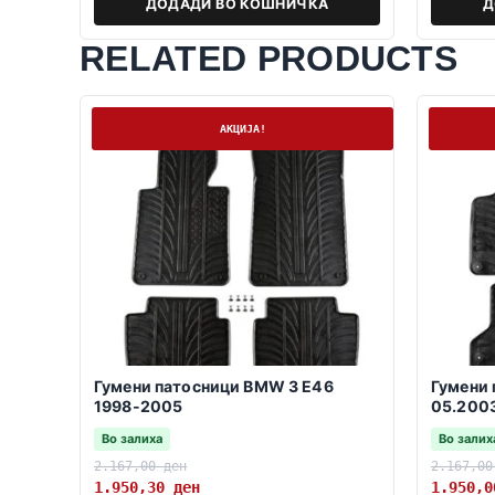
ДОДАДИ ВО КОШНИЧКА
Д
RELATED PRODUCTS
На залиха
На залих
АКЦИЈА!
Гумени патосници BMW 3 E46
Гумени 
1998-2005
05.2003
Во залиха
Во залих
2.167,00
ден
2.167,0
1.950,30
ден
1.950,