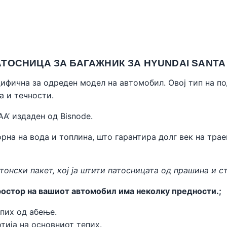
СНИЦА ЗА БАГАЖНИК ЗА HYUNDAI SANTA FE
цифична за одреден модел на автомобил. Овој тип на п
а и течности.
AA’ издаден од
Bisnode
.
рна на вода и топлина, што гарантира долг век на трае
тонски пакет, кој ја штити патосницата од прашина и с
остор на вашиот автомобил има неколку предности.;
пих од абење.
тија на основниот тепих.