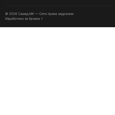
© 2026 Самад.МК — Сите права задржани
Изработено за брзина ⚡