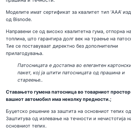
Моделите имат сертификат за квалитет тип ‘AAA’ из
од
Bisnode
.
Направени се од високо квалитетна гума, отпорна н
топлина, што гарантира долг век на траење на патос
Тие се поставуваат директно без дополнителни
прилагодувања.
Патосницата е достапна во елегантен картонск
пакет, кој ја штити патосницата од прашина и
стареење..
Ставањето гумена патосница во товарниот простор
вашиот автомобил има неколку предности.;
Буџетско решение за заштита на основниот тепих од
Заштитува од излевање на течности и нечистотија н
основниот тепих.