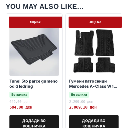
YOU MAY ALSO LIKE…
На залиха
На залиха
АКЦИЈА!
АКЦИЈА!
Tunel 5to parce gumeno
Гумени патосници
od Gledring
Mercedes A-Class W177
2018->
Во залиха
Во залиха
649,00
ден
2.299,00
ден
584,00
ден
2.069,10
ден
ДОДАДИ ВО
ДОДАДИ ВО
КОШНИЧКА
КОШНИЧКА