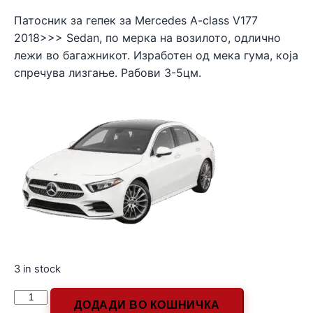
Патосник за гепек за Mercedes A-class V177
2018>>> Sedan, по мерка на возилото, одлично
лежи во багажникот. Изработен од мека гума, која
спречува лизгање. Рабови 3-5цм.
3 in stock
ДОДАДИ ВО КОШНИЧКА