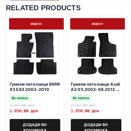
RELATED PRODUCTS
На залиха
На залиха
АКЦИЈА!
АКЦИЈА!
Гумени патосници BMW
Гумени патосници Audi
X3 E83 2003-2010
A3 05.2003-08.2012 3
и 5 врати SB
Во залиха
Во залиха
2.167,00
ден
2.167,00
ден
1.950,00
ден
1.950,00
ден
ДОДАДИ ВО
ДОДАДИ ВО
КОШНИЧКА
КОШНИЧКА