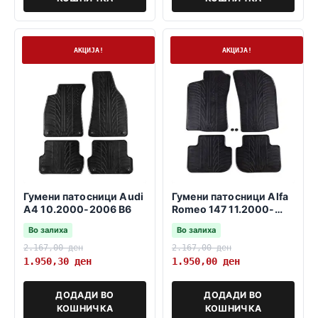
На залиха
На залиха
АКЦИЈА!
АКЦИЈА!
Гумени патосници Audi
Гумени патосници Alfa
A4 10.2000-2006 B6
Romeo 147 11.2000-
03.2010
Во залиха
Во залиха
2.167,00
ден
2.167,00
ден
1.950,30
ден
1.950,00
ден
ДОДАДИ ВО
ДОДАДИ ВО
КОШНИЧКА
КОШНИЧКА