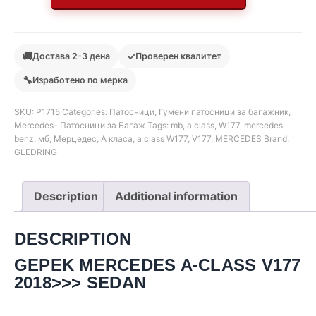
🚚
✓
Достава 2-3 дена
Проверен квалитет
🔧
Изработено по мерка
SKU:
Р1715
Categories:
Патосници
,
Гумени патосници за багажник
,
Mercedes- Патосници за Багаж
Tags:
mb
,
a class
,
W177
,
mercedes
benz
,
мб
,
Мерцедес
,
А класа
,
a class W177
,
V177
,
MERCEDES
Brand:
GLEDRING
Description
Additional information
DESCRIPTION
GEPEK MERCEDES A-CLASS V177
2018>>> SEDAN