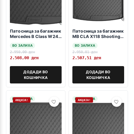
Патосница за багажник
Патосница за багажник
Mercedes B Class W247
MB CLA X118 Shooting
2018->
brake 2019>>>
ВО ЗАЛИХА
ВО ЗАЛИХА
2.950,00
ден
2.950,01
ден
2.508,00
ден
2.507,51
ден
ДОДАДИ ВО
ДОДАДИ ВО
КОШНИЧКА
КОШНИЧКА
НА ЗАЛИХА
НА ЗАЛИХА
АКЦИЈА!
АКЦИЈА!