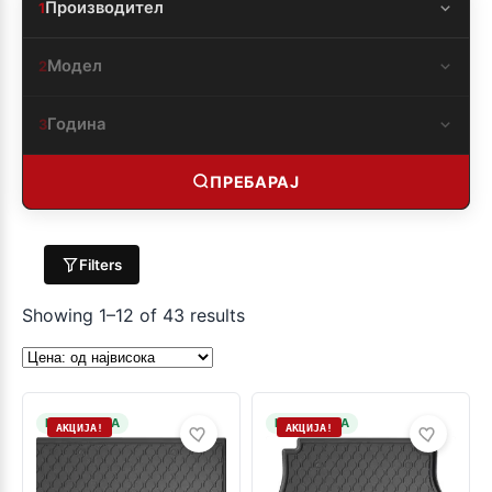
Производител
1
Модел
2
Година
3
ПРЕБАРАЈ
Filters
Showing 1–12 of 43 results
НА ЗАЛИХА
НА ЗАЛИХА
АКЦИЈА!
АКЦИЈА!