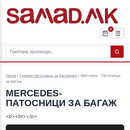
0
☰
Home
/
Гумени патосници за багажник
/ Mercedes- Патосници
за Багаж
MERCEDES-
ПАТОСНИЦИ ЗА БАГАЖ
<p><br></p>