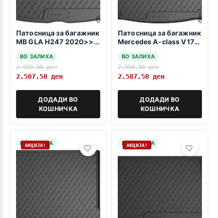
Патосница за багажник
Патосница за багажник
MB GLA H247 2020>>>
Mercedes A-class V177
– gorno var. nivo-
2018>>> Sedan
ВО ЗАЛИХА
ВО ЗАЛИХА
2.950,00
ден
2.950,00
ден
2.507,50
ден
2.507,50
ден
ДОДАДИ ВО
ДОДАДИ ВО
КОШНИЧКА
КОШНИЧКА
НА ЗАЛИХА
НА ЗАЛИХА
АКЦИЈА!
АКЦИЈА!