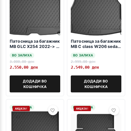
Патосница за багажник
Патосница за багажник
MB GLC X254 2022-> -
MB C class W206 sedan
MHEV-
2021->
ВО ЗАЛИХА
ВО ЗАЛИХА
3.000,00
ден
2.999,00
ден
2.550,00
ден
2.549,00
ден
ДОДАДИ ВО
ДОДАДИ ВО
КОШНИЧКА
КОШНИЧКА
НА ЗАЛИХА
НА ЗАЛИХА
АКЦИЈА!
АКЦИЈА!