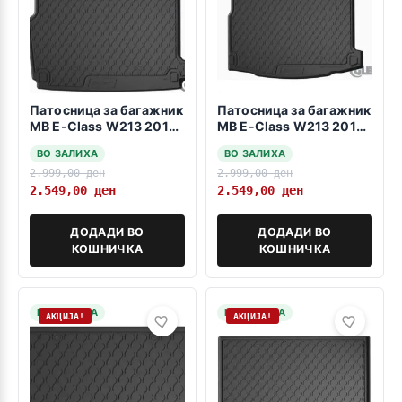
Патосница за багажник
Патосница за багажник
MB E-Class W213 2015-
MB E-Class W213 2015-
2022 karavan
2022 sedan
ВО ЗАЛИХА
ВО ЗАЛИХА
2.999,00
ден
2.999,00
ден
2.549,00
ден
2.549,00
ден
ДОДАДИ ВО
ДОДАДИ ВО
КОШНИЧКА
КОШНИЧКА
НА ЗАЛИХА
НА ЗАЛИХА
АКЦИЈА!
АКЦИЈА!