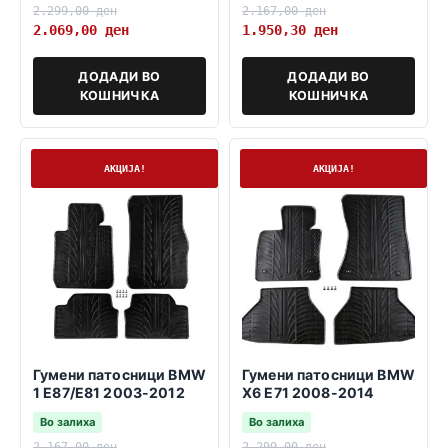
2.299,00
ден
2.167,00
ден
2.069,00
ден
1.950,30
ден
ДОДАДИ ВО
ДОДАДИ ВО
КОШНИЧКА
КОШНИЧКА
На залиха
На залиха
АКЦИЈА!
АКЦИЈА!
Гумени патосници BMW
Гумени патосници BMW
1 E87/E81 2003-2012
X6 E71 2008-2014
Во залиха
Во залиха
2.167,00
ден
2.299,00
ден