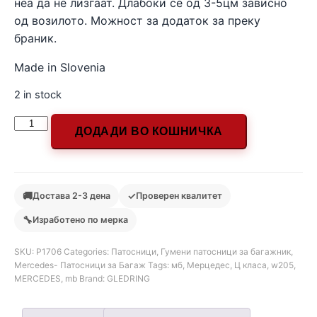
неа да не лизгаат. Длабоки се од 3-5цм зависно
од возилото. Можност за додаток за преку
браник.
Made in Slovenia
2 in stock
ДОДАДИ ВО КОШНИЧКА
🚚
✓
Достава 2-3 дена
Проверен квалитет
🔧
Изработено по мерка
SKU:
Р1706
Categories:
Патосници
,
Гумени патосници за багажник
,
Mercedes- Патосници за Багаж
Tags:
мб
,
Мерцедес
,
Ц класа
,
w205
,
MERCEDES
,
mb
Brand:
GLEDRING