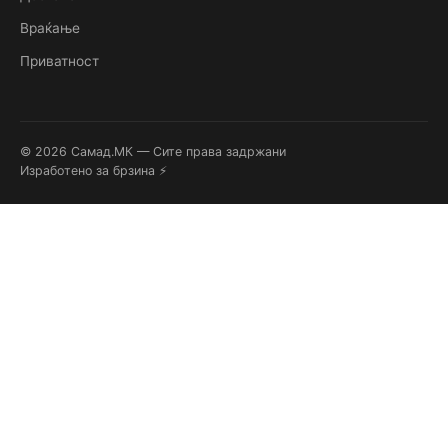
Враќање
Приватност
© 2026 Самад.МК — Сите права задржани
Изработено за брзина ⚡