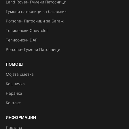
Land Rover- Гумени Патосници
Гумени патосници за багажник
Porsche- Патосници за Багаж
Теписонски Chevrolet
Теписонски DAF
Porsche- Гумени Патосници
ПОМОШ
Мојата сметка
Кошничка
Нарачка
Контакт
ИНФОРМАЦИИ
Достава