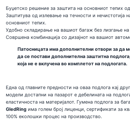
Буџетско решение за заштита на основниот тепих од
Заштитува од излевање на течности и нечистотија н
основниот тепих.
Удобно складирање на вашиот багаж без лизгање на
Совршена комбинација со дизајнот на вашиот автом
Патосницата има дополнителни отвори за да 
да се постави дополнителна заштитна подлога
која не е вклучена во комплетот на подлогата.
Една од главните предности на оваа подлога кај дру
модели достапни на пазарот е дебелината на подлог
еластичноста на материјалот. Гумена подлога за ба
GledRing
има голем број лиценци, сертификати за кв
100% еколошки процес на производство.