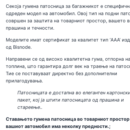
Секоја гумена патосница за багажникот е специфичн
одреден модел на автомобил. Овој тип на подни пат
совршен за заштита на товарниот простор, вашето 
прашина и течности.
Моделите имат сертификат за квалитет тип ‘AAA’ из
од
Bisnode
.
Направени се од високо квалитетна гума, отпорна н
топлина, што гарантира долг век на траење на патос
Тие се поставуваат директно без дополнителни
прилагодувања.
Патосницата е достапна во елегантен картонск
пакет, кој ја штити патосницата од прашина и
стареење..
Ставањето гумена патосница во товарниот простор
вашиот автомобил има неколку предности.;