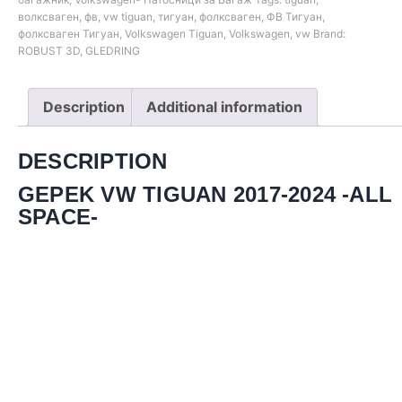
волксваген
,
фв
,
vw tiguan
,
тигуан
,
фолксваген
,
ФВ Тигуан
,
фолксваген Тигуан
,
Volkswagen Tiguan
,
Volkswagen
,
vw
Brand:
ROBUST 3D
,
GLEDRING
Description
Additional information
DESCRIPTION
GEPEK VW TIGUAN 2017-2024 -ALL
SPACE-