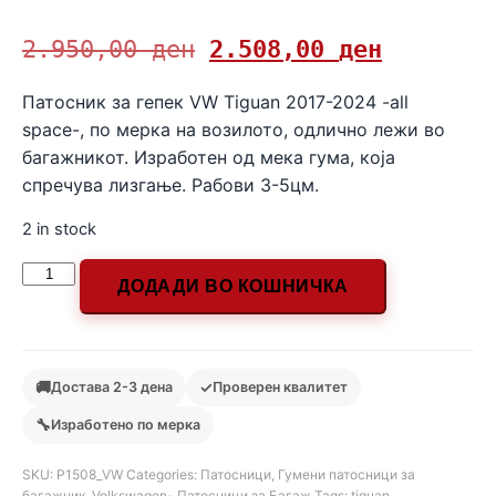
2.950,00
ден
2.508,00
ден
Патосник за гепек VW Tiguan 2017-2024 -all
space-, по мерка на возилото, одлично лежи во
багажникот. Изработен од мека гума, која
спречува лизгање. Рабови 3-5цм.
2 in stock
ДОДАДИ ВО КОШНИЧКА
🚚
✓
Достава 2-3 дена
Проверен квалитет
🔧
Изработено по мерка
SKU:
Р1508_VW
Categories:
Патосници
,
Гумени патосници за
багажник
,
Volkswagen- Патосници за Багаж
Tags:
tiguan
,