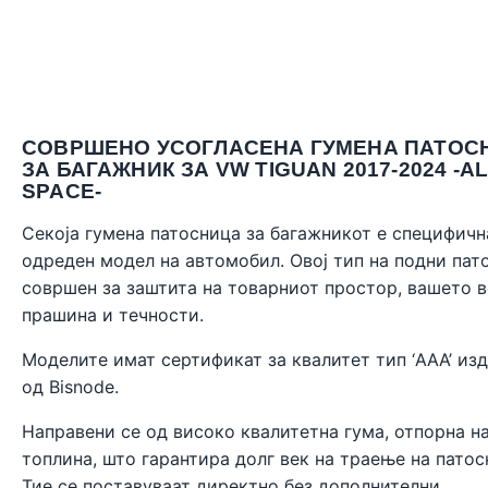
СОВРШЕНО УСОГЛАСЕНА ГУМЕНА ПАТОС
ЗА БАГАЖНИК ЗА VW TIGUAN 2017-2024 -A
SPACE-
Секоја гумена патосница за багажникот е специфичн
одреден модел на автомобил. Овој тип на подни пат
совршен за заштита на товарниот простор, вашето 
прашина и течности.
Моделите имат сертификат за квалитет тип ‘AAA’ из
од
Bisnode
.
Направени се од високо квалитетна гума, отпорна н
топлина, што гарантира долг век на траење на патос
Тие се поставуваат директно без дополнителни