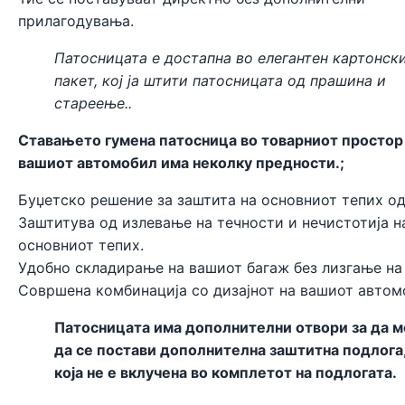
прилагодувања.
Патосницата е достапна во елегантен картонск
пакет, кој ја штити патосницата од прашина и
стареење..
Ставањето гумена патосница во товарниот простор
вашиот автомобил има неколку предности.;
Буџетско решение за заштита на основниот тепих од
Заштитува од излевање на течности и нечистотија н
основниот тепих.
Удобно складирање на вашиот багаж без лизгање на
Совршена комбинација со дизајнот на вашиот автом
Патосницата има дополнителни отвори за да 
да се постави дополнителна заштитна подлога
која не е вклучена во комплетот на подлогата.