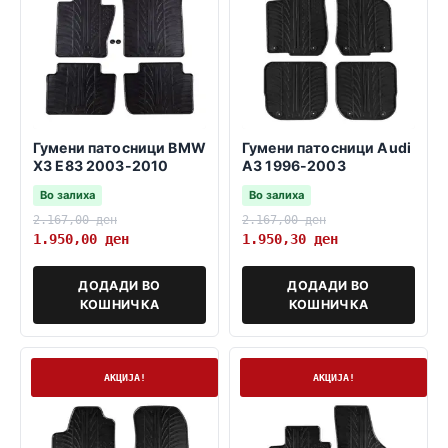
Гумени патосници BMW
Гумени патосници Audi
X3 E83 2003-2010
A3 1996-2003
Во залиха
Во залиха
2.167,00
ден
2.167,00
ден
1.950,00
ден
1.950,30
ден
ДОДАДИ ВО
ДОДАДИ ВО
КОШНИЧКА
КОШНИЧКА
На залиха
На залиха
АКЦИЈА!
АКЦИЈА!