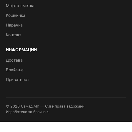
Мојата сметка
Кошничка
Нарачка
Контакт
ИНФОРМАЦИИ
Достава
Враќање
Приватност
© 2026 Самад.МК — Сите права задржани
Изработено за брзина ⚡