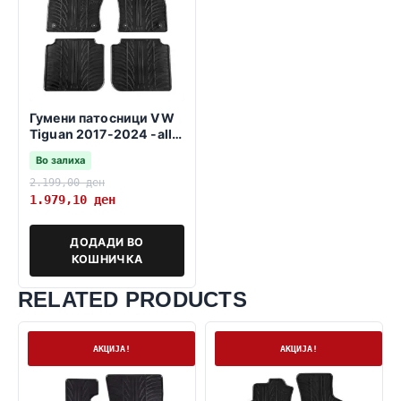
Гумени патосници VW
Tiguan 2017-2024 -all
space-
Во залиха
2.199,00
ден
1.979,10
ден
ДОДАДИ ВО
КОШНИЧКА
RELATED PRODUCTS
На залиха
На залиха
АКЦИЈА!
АКЦИЈА!