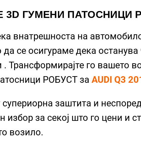
Е 3D ГУМЕНИ ПАТОСНИЦИ 
ека внатрешноста на автомобило
 да се осигураме дека останува
и
. Трансформирајте го вашето в
Патосници РОБУСТ за
AUDI Q3 20
 супериорна заштита и неспоре
 избор за секој што го цени и с
то возило.