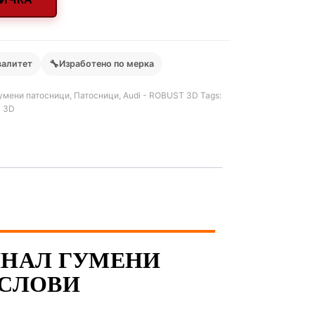
🔧
валитет
Изработено по мерка
умени патосници
,
Патосници
,
Audi - ROBUST 3D
Tags:
 3D
РГИНАЛ ГУМЕНИ
УСЛОВИ