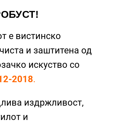
РОБУСТ!
т е вистинско
 чиста и заштитена од
озачко искуство со
12-2018
.
длива издржливост,
тилот и