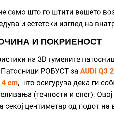
не само што го штити вашето во
бедува и естетски изглед на вна
ОЧИНА И ПОКРИЕНОСТ
ристики на 3D гумените патосниц
и Патосници РОБУСТ за
AUDI Q3 
д
4 cm
, што осигурува дека ги со
еливања (течности и снег). Овој
а секој центиметар од подот на