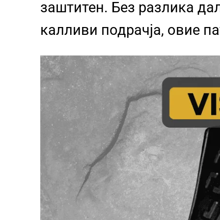
заштитен. Без разлика да
калливи подрачја, овие п