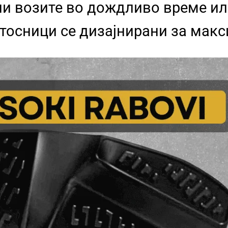
ли возите во дождливо време и
атосници се дизајнирани за мак