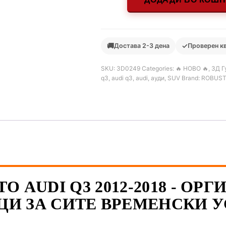
🚚
✓
Достава 2-3 дена
Проверен к
SKU:
3D0249
Categories:
🔥 НОВО 🔥
,
3Д Г
q3
,
audi q3
,
audi
,
ауди
,
SUV
Brand:
ROBUST
О AUDI Q3 2012-2018 - О
И ЗА СИТЕ ВРЕМЕНСКИ 