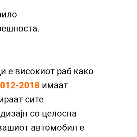
зило
трешноста.
и е високиот раб како
2012-2018
имаат
бираат сите
 дизајн со целосна
 вашиот автомобил е