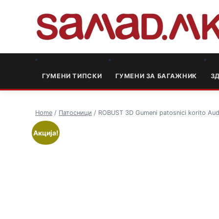
ГУМЕНИ ТИПСКИ
ГУМЕНИ ЗА БАГАЖНИК
3
Home
/
Патосници
/ ROBUST 3D Gumeni patosnici korito Au
Акција!