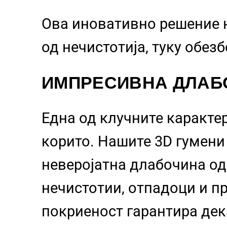
Ова иновативно решение 
од нечистотија, туку обез
ИМПРЕСИВНА ДЛАБ
Една од клучните каракте
корито. Нашите 3D гумен
неверојатна длабочина о
нечистотии, отпадоци и пр
покриеност гарантира дек