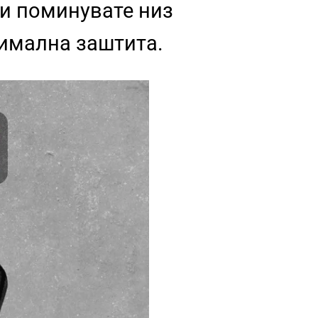
ли поминувате низ
симална заштита.