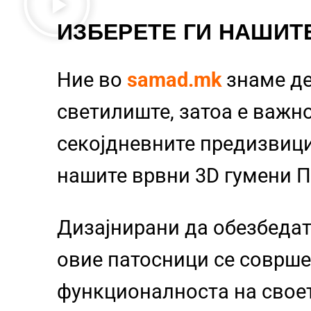
ИЗБЕРЕТЕ ГИ НАШИТ
Ние во
samad.mk
знаме д
светилиште, затоа е важно
секојдневните предизвиц
нашите врвни 3D гумени 
Дизајнирани да обезбедат
овие патосници се совршен
функционалноста на свое