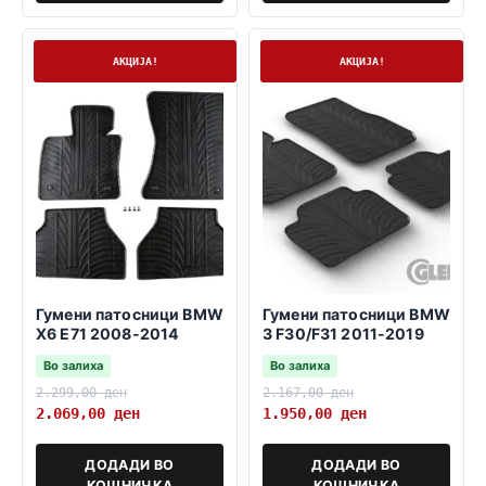
На залиха
На залиха
АКЦИЈА!
АКЦИЈА!
Гумени патосници BMW
Гумени патосници BMW
X6 E71 2008-2014
3 F30/F31 2011-2019
Во залиха
Во залиха
2.299,00
ден
2.167,00
ден
2.069,00
ден
1.950,00
ден
ДОДАДИ ВО
ДОДАДИ ВО
КОШНИЧКА
КОШНИЧКА