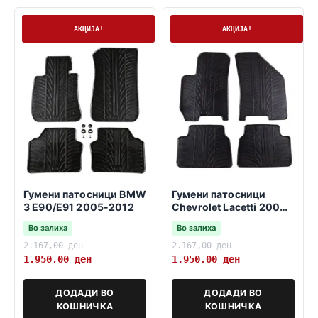
На залиха
На залиха
АКЦИЈА!
АКЦИЈА!
Гумени патосници BMW
Гумени патосници
3 E90/E91 2005-2012
Chevrolet Lacetti 2004-
2010
Во залиха
Во залиха
2.167,00
ден
2.167,00
ден
1.950,00
ден
1.950,00
ден
ДОДАДИ ВО
ДОДАДИ ВО
КОШНИЧКА
КОШНИЧКА