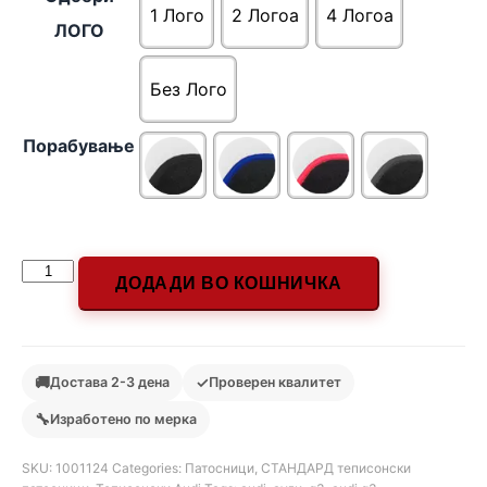
1 Лого
2 Логоa
4 Логоa
ЛОГО
Без Лого
Порабување
ДОДАДИ ВО КОШНИЧКА
🚚
✓
Достава 2-3 дена
Проверен квалитет
🔧
Изработено по мерка
SKU:
1001124
Categories:
Патосници
,
СТАНДАРД теписонски