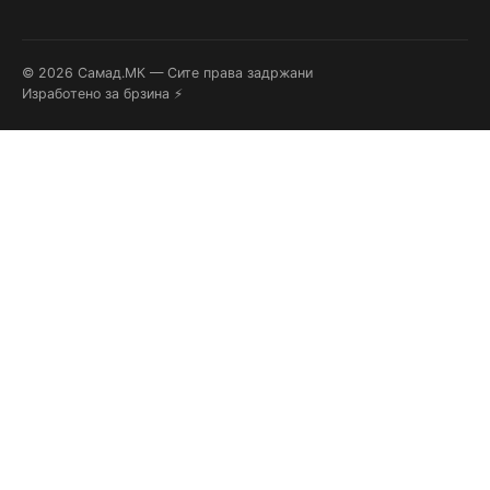
© 2026 Самад.МК — Сите права задржани
Изработено за брзина ⚡