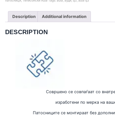
патосници
,
Теписонски Audi
Tags:
audi
,
ауди
,
q3
,
audi q3
Description
Additional information
DESCRIPTION
Совршено се совпаѓаат
со внатр
изработени
по мерка на ваш
Патосниците се монтираат без дополн