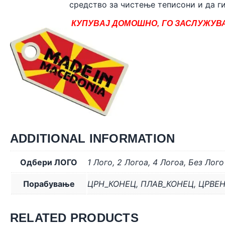
средство за чистење теписони и да ги
КУПУВАЈ ДОМОШНО, ГО ЗАСЛУЖУВА
ADDITIONAL INFORMATION
Одбери ЛОГО
1 Лого
,
2 Логоa
,
4 Логоa
,
Без Лого
Порабување
ЦРН_КОНЕЦ
,
ПЛАВ_КОНЕЦ
,
ЦРВЕ
RELATED PRODUCTS