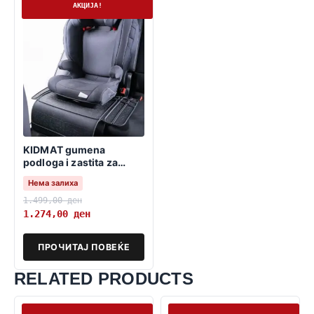
Нема залиха
АКЦИЈА!
KIDMAT gumena
podloga i zastita za
detsko sediste
Нема залиха
1.499,00
ден
1.274,00
ден
ПРОЧИТАЈ ПОВЕЌЕ
RELATED PRODUCTS