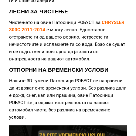
ги и оние со алергии.
ЛЕСНИ ЗА ЧИСТЕЊЕ
Чистењето на овие Патосници РОБУСТ за
CHRYSLER
300C 2011-2014
е многу лесно. Едноставно
отстранете ги од вашето возило, истресете ги
нечистотиите и исплакнете ги со вода. Брзо се сушат
и се подготвени повторно да ја заштитат
внатрешноста на вашиот автомобил.
ОТПОРНИ НА ВРЕМЕНСКИ УСЛОВИ
Нашите 3D гумени Патосници РОБУСТ се направени
да издржат сите временски услови. Без разлика дали
е дожд, снег, кал или прашина, овие Патосници
РОБУСТ ќе ја одржат внатрешноста на вашиот
автомобил чиста, без разлика на временските
услови.