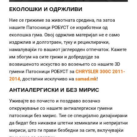
ЕКОЛОШКИ И ОДРЖЛИВИ
Ние се грижиме за животната средина, па затоа
нашите Патосници РОБУСТ се изработени од
еколошка гума. Овој одржлив материјал не е само
издржлив и долготраен, туку и рециклирачки,
намалувајќи го вашиот јаглероден отпечаток. Кажете
им збогум на сите грижи и добредојде за
возвишеното искуство во возењето со нашите 3D
гумени Патосници РОБУСТ за
CHRYSLER 300C 2011-
2014
, достапни исклучиво на
samad.mk
!
АНТИАЛЕРГИСКИ И БЕЗ МИРИС
Уживајте во почисто и поздраво возачко
опкружување со нашите антиалергиски гумени
патосници без мирис. Тие се специјално дизајнирани
да бидат без никакви штетни хемикалии и непријатни
мириси, што ги прави безбедни за сите, вклучувајќи