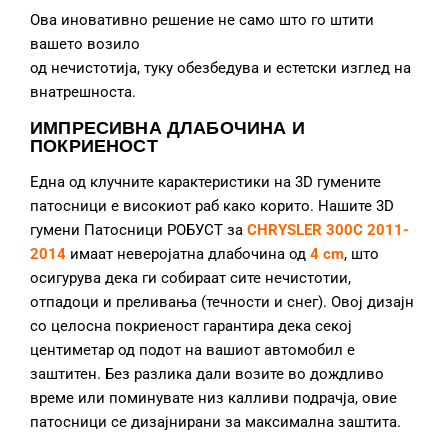
Ова иновативно решение не само што го штити
вашето возило
од нечистотија, туку обезбедува и естетски изглед на
внатрешноста.
ИМПРЕСИВНА ДЛАБОЧИНА И
ПОКРИЕНОСТ
Една од клучните карактеристики на 3D гумените
патосници е високиот раб како корито. Нашите 3D
гумени Патосници РОБУСТ за
CHRYSLER 300C 2011-
2014
имаат неверојатна длабочина од
4 cm
, што
осигурува дека ги собираат сите нечистотии,
отпадоци и преливања (течности и снег). Овој дизајн
со целосна покриеност гарантира дека секој
центиметар од подот на вашиот автомобил е
заштитен. Без разлика дали возите во дождливо
време или поминувате низ калливи подрачја, овие
патосници се дизајнирани за максимална заштита.