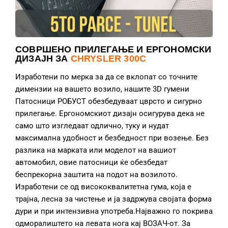
СОВРШЕНО ПРИЛЕГАЊЕ И ЕРГОНОМСКИ
ДИЗАЈН ЗА
CHRYSLER 300C
Изработени по мерка за да се вклопат со точните
димензии на вашето возило, нашите 3D гумени
Патосници РОБУСТ обезбедуваат цврсто и сигурно
прилегање. Ергономскиот дизајн осигурува дека не
само што изгледаат одлично, туку и нудат
максимална удобност и безбедност при возење. Без
разлика на марката или моделот на вашиот
автомобил, овие патосници ќе обезбедат
беспрекорна заштита на подот на возилото.
Изработени се од висококвалитетна гума, која е
трајна, лесна за чистење и ја задржува својата форма
дури и при интензивна употреба.Најважно го покрива
одморалиштето на левата нога кај ВОЗАЧ-от. За