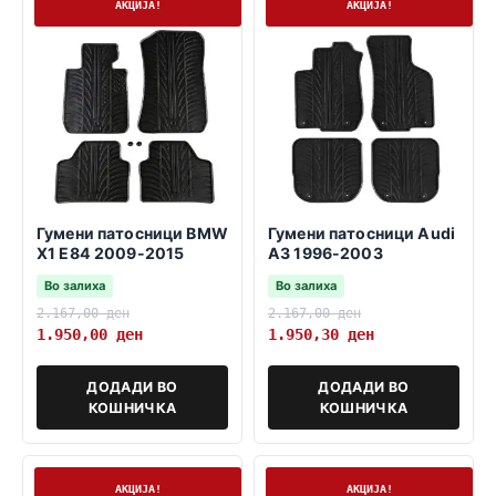
На залиха
На залиха
АКЦИЈА!
АКЦИЈА!
Гумени патосници BMW
Гумени патосници Audi
X1 E84 2009-2015
A3 1996-2003
Во залиха
Во залиха
2.167,00
ден
2.167,00
ден
1.950,00
ден
1.950,30
ден
ДОДАДИ ВО
ДОДАДИ ВО
КОШНИЧКА
КОШНИЧКА
На залиха
На залиха
АКЦИЈА!
АКЦИЈА!