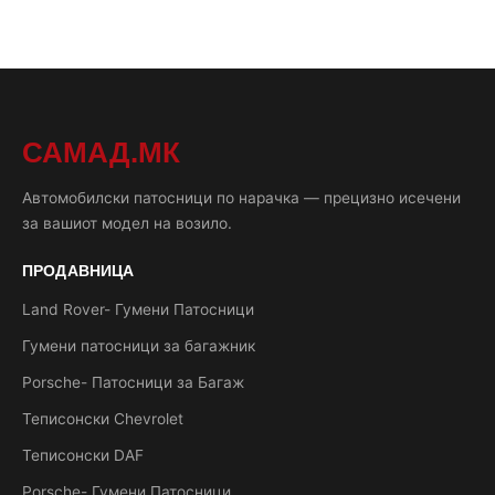
САМАД.МК
Автомобилски патосници по нарачка — прецизно исечени
за вашиот модел на возило.
ПРОДАВНИЦА
Land Rover- Гумени Патосници
Гумени патосници за багажник
Porsche- Патосници за Багаж
Теписонски Chevrolet
Теписонски DAF
Porsche- Гумени Патосници