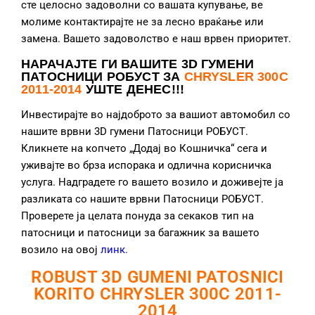
сте целосно задоволни со вашата купување, ве
молиме контактирајте не за лесно враќање или
замена. Вашето задоволство е наш врвен приоритет.
НАРАЧАЈТЕ ГИ ВАШИТЕ 3D ГУМЕНИ
ПАТОСНИЦИ РОБУСТ ЗА
CHRYSLER 300C
2011-2014
УШТЕ ДЕНЕС!!!
Инвестирајте во најдоброто за вашиот автомобил со
нашите врвни 3D гумени Патосници РОБУСТ.
Кликнете на копчето „Додај во Кошничка“ сега и
уживајте во брза испорака и одлична корисничка
услуга. Надградете го вашето возило и доживејте ја
разликата со нашите врвни Патосници РОБУСТ.
Проверете ја целата понуда за секаков тип на
патосници и патосници за багажник за вашето
возило на овој
линк
.
ROBUST 3D GUMENI PATOSNICI
KORITO CHRYSLER 300C 2011-
2014