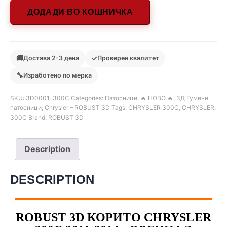
ДОДАДИ ВО КОШНИЧКА
🚚
✓
Достава 2-3 дена
Проверен квалитет
🔧
Изработено по мерка
SKU:
3D0001-300C
Categories:
Патосници
,
🔥 НОВО 🔥
,
3Д Гумени
патосници
,
Chrysler – ROBUST 3D
Tags:
CHRYSLER 300C
,
CHRYSLER
,
300C
Brand:
ROBUST 3D
Description
DESCRIPTION
ROBUST 3D КОРИТО CHRYSLER