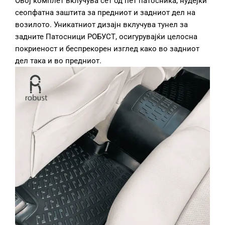
Овој комплет вклучува сет од пет патосника, нудејќи
сеопфатна заштита за предниот и задниот дел на
возилото. Уникатниот дизајн вклучува тунел за
задните Патосници РОБУСТ, осигурувајќи целосна
покриеност и беспрекорен изглед како во задниот
дел така и во предниот.