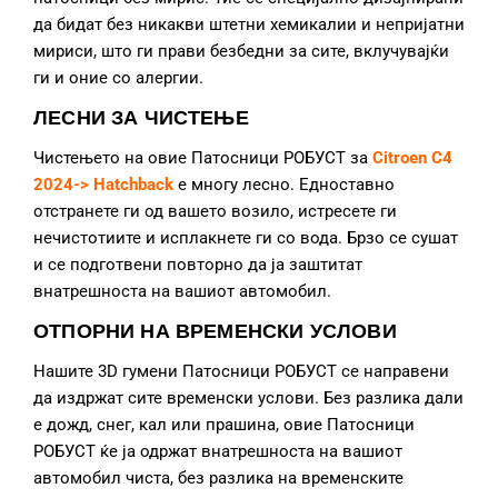
да бидат без никакви штетни хемикалии и непријатни
мириси, што ги прави безбедни за сите, вклучувајќи
ги и оние со алергии.
ЛЕСНИ ЗА ЧИСТЕЊЕ
Чистењето на овие Патосници РОБУСТ за
Citroen C4
2024-> Hatchback
е многу лесно. Едноставно
отстранете ги од вашето возило, истресете ги
нечистотиите и исплакнете ги со вода. Брзо се сушат
и се подготвени повторно да ја заштитат
внатрешноста на вашиот автомобил.
ОТПОРНИ НА ВРЕМЕНСКИ УСЛОВИ
Нашите 3D гумени Патосници РОБУСТ се направени
да издржат сите временски услови. Без разлика дали
е дожд, снег, кал или прашина, овие Патосници
РОБУСТ ќе ја одржат внатрешноста на вашиот
автомобил чиста, без разлика на временските