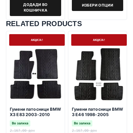
ДОДАДИ ВО
ИЗБЕРИ ОПЦИИ
КОШНИЧКА
RELATED PRODUCTS
На залиха
На залиха
АКЦИЈА!
АКЦИЈА!
Гумени патосници BMW
Гумени патосници BMW
X3 E83 2003-2010
3 E46 1998-2005
Во залиха
Во залиха
2.167,00
ден
2.167,00
ден