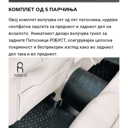
КОМПЛЕТ ОД 5 ПАРЧИЊА
Овој комплет вклучува сет од пет патосника, нудејќи
сеопфатна заштита за предниот и задниот дел на
возилото. Уникатниот дизајн вклучува тунел за
задните Патосници РОБУСТ, осигурувајќи целосна
покриеност и беспрекорен изглед како во задниот
дел така и во предниот.