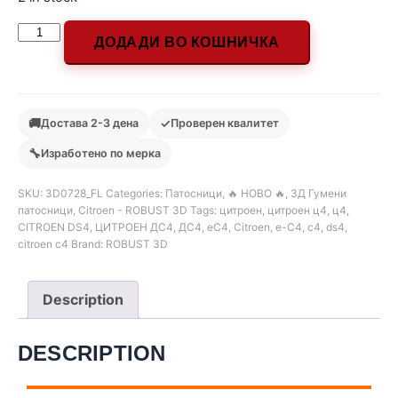
ДОДАДИ ВО КОШНИЧКА
🚚
✓
Достава 2-3 дена
Проверен квалитет
🔧
Изработено по мерка
SKU:
3D0728_FL
Categories:
Патосници
,
🔥 НОВО 🔥
,
3Д Гумени
патосници
,
Citroen - ROBUST 3D
Tags:
цитроен
,
цитроен ц4
,
ц4
,
CITROEN DS4
,
ЦИТРОЕН ДС4
,
ДС4
,
eC4
,
Citroen
,
e-C4
,
c4
,
ds4
,
citroen c4
Brand:
ROBUST 3D
Description
DESCRIPTION