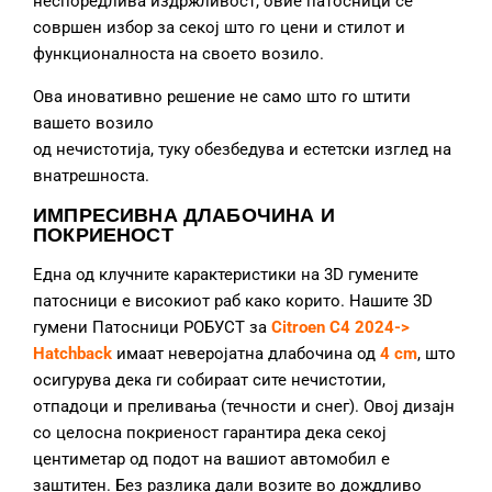
неспоредлива издржливост, овие патосници се
совршен избор за секој што го цени и стилот и
функционалноста на своето возило.
Ова иновативно решение не само што го штити
вашето возило
од нечистотија, туку обезбедува и естетски изглед на
внатрешноста.
ИМПРЕСИВНА ДЛАБОЧИНА И
ПОКРИЕНОСТ
Една од клучните карактеристики на 3D гумените
патосници е високиот раб како корито. Нашите 3D
гумени Патосници РОБУСТ за
Citroen C4 2024->
Hatchback
имаат неверојатна длабочина од
4 cm
, што
осигурува дека ги собираат сите нечистотии,
отпадоци и преливања (течности и снег). Овој дизајн
со целосна покриеност гарантира дека секој
центиметар од подот на вашиот автомобил е
заштитен. Без разлика дали возите во дождливо