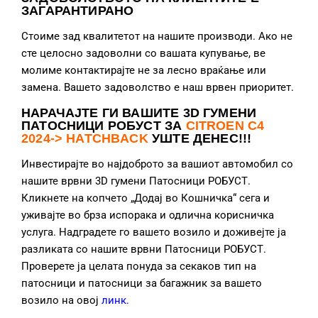
ЗАГАРАНТИРАНО
Стоиме зад квалитетот на нашите производи. Ако не
сте целосно задоволни со вашата купување, ве
молиме контактирајте не за лесно враќање или
замена. Вашето задоволство е наш врвен приоритет.
НАРАЧАЈТЕ ГИ ВАШИТЕ 3D ГУМЕНИ
ПАТОСНИЦИ РОБУСТ ЗА
CITROEN C4
2024-> HATCHBACK
УШТЕ ДЕНЕС!!!
Инвестирајте во најдоброто за вашиот автомобил со
нашите врвни 3D гумени Патосници РОБУСТ.
Кликнете на копчето „Додај во Кошничка“ сега и
уживајте во брза испорака и одлична корисничка
услуга. Надградете го вашето возило и доживејте ја
разликата со нашите врвни Патосници РОБУСТ.
Проверете ја целата понуда за секаков тип на
патосници и патосници за багажник за вашето
возило на овој
линк
.