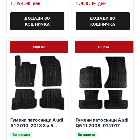
1.950,00
ден
1.950,30
ден
ДОДАДИ ВО
ДОДАДИ ВО
КОШНИЧКА
КОШНИЧКА
На залиха
На залиха
АКЦИЈА!
АКЦИЈА!
Гумени патосници Audi
Гумени патосници Audi
A1 2010-2018 3 и 5
Q5 11.2008-01.2017
врати sportback
Во залиха
Во залиха