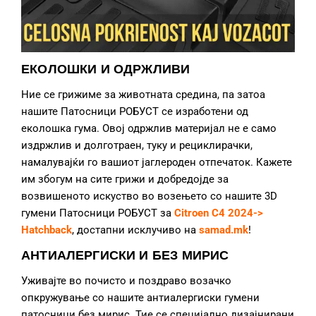
ЕКОЛОШКИ И ОДРЖЛИВИ
Ние се грижиме за животната средина, па затоа
нашите Патосници РОБУСТ се изработени од
еколошка гума. Овој одржлив материјал не е само
издржлив и долготраен, туку и рециклирачки,
намалувајќи го вашиот јаглероден отпечаток. Кажете
им збогум на сите грижи и добредојде за
возвишеното искуство во возењето со нашите 3D
гумени Патосници РОБУСТ за
Citroen C4 2024->
Hatchback
, достапни исклучиво на
samad.mk
!
АНТИАЛЕРГИСКИ И БЕЗ МИРИС
Уживајте во почисто и поздраво возачко
опкружување со нашите антиалергиски гумени
патосници без мирис. Тие се специјално дизајнирани