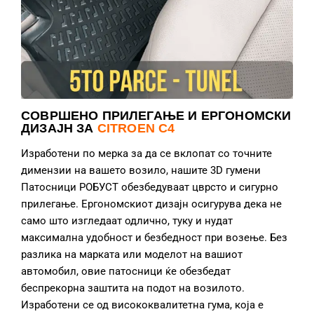
СОВРШЕНО ПРИЛЕГАЊЕ И ЕРГОНОМСКИ
ДИЗАЈН ЗА
CITROEN C4
Изработени по мерка за да се вклопат со точните
димензии на вашето возило, нашите 3D гумени
Патосници РОБУСТ обезбедуваат цврсто и сигурно
прилегање. Ергономскиот дизајн осигурува дека не
само што изгледаат одлично, туку и нудат
максимална удобност и безбедност при возење. Без
разлика на марката или моделот на вашиот
автомобил, овие патосници ќе обезбедат
беспрекорна заштита на подот на возилото.
Изработени се од висококвалитетна гума, која е