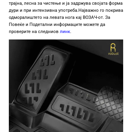
трајна, лесна за чистење и ја задржува својата форма
дури и при интензивна употреба.Најважно го покрива
одморалиштето на левата нога кај ВОЗАЧ-от. За
Повеќе и Подетални информаците можете да
проверите на следниов
линк
.