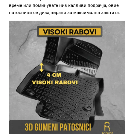
време или поминувате низ калливи подрачја, овие
патосници се дизајнирани за максимална заштита.