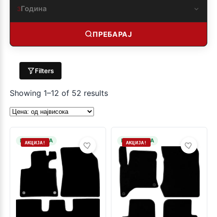
Година
3
ПРЕБАРАЈ
Filters
Showing 1–12 of 52 results
НА ЗАЛИХА
НА ЗАЛИХА
АКЦИЈА!
АКЦИЈА!