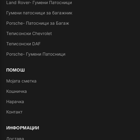
Land Rover- Гумени Патосници
Гумени патосници за багажник
Porsche- Патосници за Багаж
Теписонски Chevrolet
Теписонски DAF
Porsche- Гумени Патосници
ПОМОШ
Мојата сметка
Кошничка
Нарачка
Контакт
ИНФОРМАЦИИ
Достава