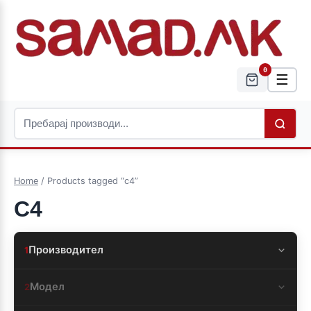
0
☰
Home
/ Products tagged “c4”
C4
Производител
1
Модел
2