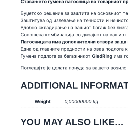
Ставањето гумена патосница во товарниот пр
Буџетско решение за заштита на основниот те
Заштитува од излевање на течности и нечисто
Удобно складирање на вашиот багаж без лизга
Совршена комбинација со дизајнот на вашиот
Патосницата има дополнителни отвори за да м
Една од главните предности на оваа подлога к
Гумена подлога за багажникот
GledRing
има го
Погледајте је целата понуда за вашето возило
ADDITIONAL INFORMA
Weight
0,00000000 kg
YOU MAY ALSO LIKE…