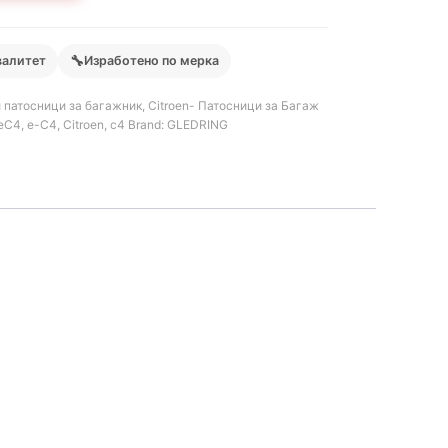
🔧
валитет
Изработено по мерка
 патосници за багажник
,
Citroen- Патосници за Багаж
eC4
,
e-C4
,
Citroen
,
c4
Brand:
GLEDRING