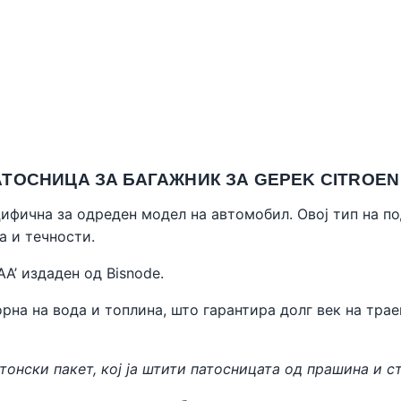
СНИЦА ЗА БАГАЖНИК ЗА GEPEK CITROEN C4
цифична за одреден модел на автомобил. Овој тип на п
а и течности.
AA’ издаден од
Bisnode
.
рна на вода и топлина, што гарантира долг век на трае
тонски пакет, кој ја штити патосницата од прашина и с