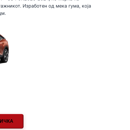
ажникот. Изработен од мека гума, која
цм.
НИЧКА