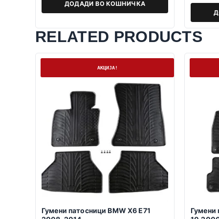
ДОДАДИ ВО КОШНИЧКА
Д
RELATED PRODUCTS
На залиха
На залих
АКЦИЈА!
Гумени патосници BMW X6 E71
Гумени 