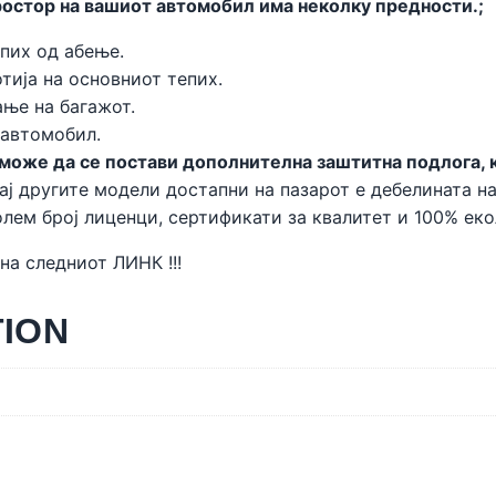
остор на вашиот автомобил има неколку предности.;
пих од абење.
тија на основниот тепих.
ње на багажот.
 автомобил.
оже да се постави дополнителна заштитна подлога, ко
ај другите модели достапни на пазарот е дебелината на
лем број лиценци, сертификати за квалитет и 100% ек
 на следниот
ЛИНК !!!
TION