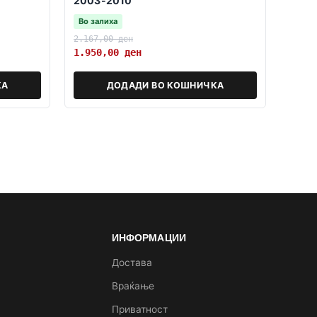
2003-2010
Во залиха
2.167,00
ден
1.950,00
ден
КА
ДОДАДИ ВО КОШНИЧКА
ИНФОРМАЦИИ
а
Достава
Враќање
Приватност