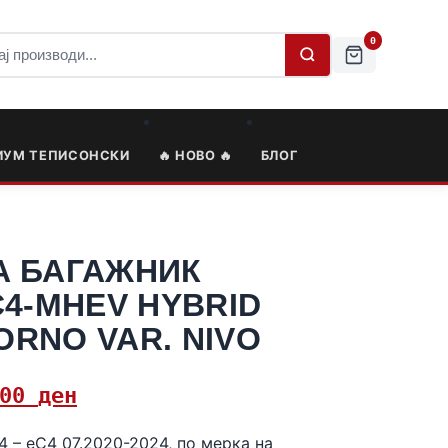
0
ИУМ ТЕПИСОНСКИ
🔥 НОВО 🔥
БЛОГ
А БАГАЖНИК
C4-MHEV HYBRID
GORNO VAR. NIVO
,00
ден
C4 – eC4 07.2020-2024, по мерка на