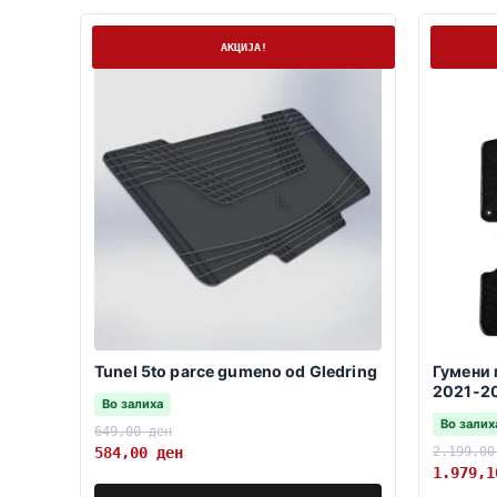
На залиха
На залих
АКЦИЈА!
Tunel 5to parce gumeno od Gledring
Гумени 
2021-2
Во залиха
Во залих
649,00
ден
2.199,0
584,00
ден
1.979,