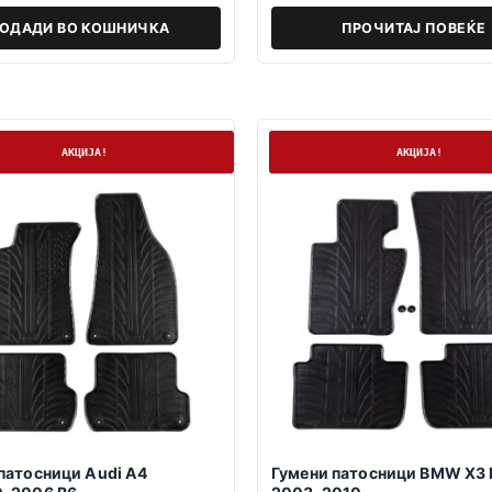
ОДАДИ ВО КОШНИЧКА
ПРОЧИТАЈ ПОВЕЌЕ
а
На залиха
АКЦИЈА!
АКЦИЈА!
патосници Audi A4
Гумени патосници BMW X3 