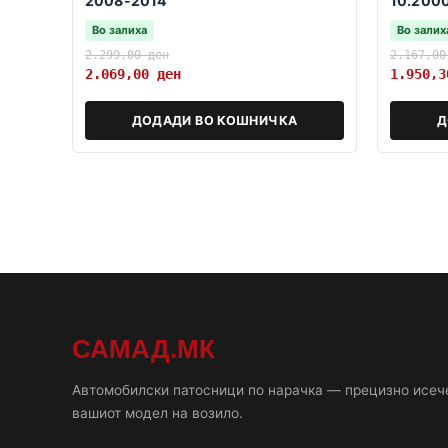
2008-2014
10.200
Во залиха
Во залих
2.299,00
ден
2.167,0
2.069,00
ден
1.950,
ДОДАДИ ВО КОШНИЧКА
Д
САМАД.МК
Автомобилски патосници по нарачка — прецизно исеч
вашиот модел на возило.