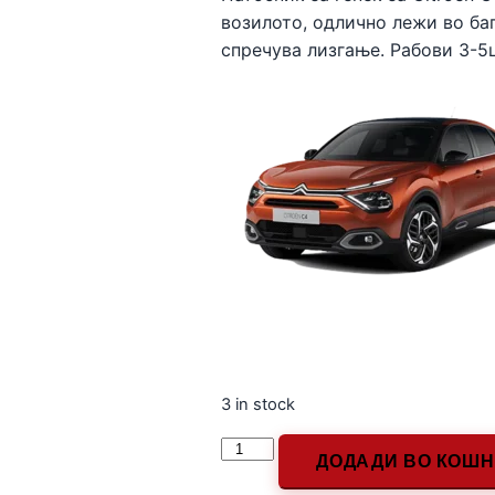
возилото, одлично лежи во баг
спречува лизгање. Рабови 3-5
3 in stock
ДОДАДИ ВО КОШ