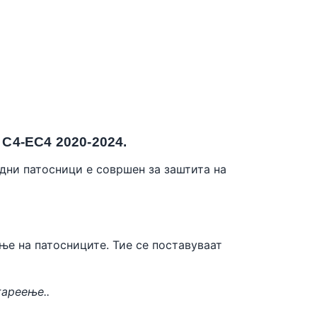
-EC4 2020-2024.
одни патосници е совршен за заштита на
ње на патосниците. Тие се поставуваат
тареење..