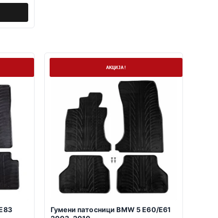
На залиха
АКЦИЈА!
E83
Гумени патосници BMW 5 E60/E61