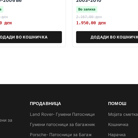
0-2006 B6
2003-2010
а
Во залиха
0
ден
2.167,00
ден
30
ден
1.950,00
ден
ОДАДИ ВО КОШНИЧКА
ДОДАДИ ВО КОШНИЧ
ПРОДАВНИЦА
ПОМОШ
Land Rover- Гумени Патосници
Мојата сметк
ени за
Гумени патосници за багажник
Кошничка
Porsche- Патосници за Багаж
Нарачка