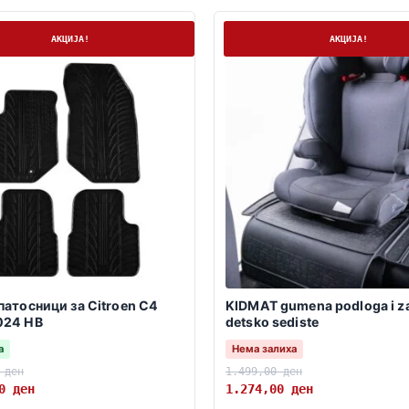
а
Нема залиха
АКЦИЈА!
АКЦИЈА!
патосници за Citroen C4
KIDMAT gumena podloga i za
024 HB
detsko sediste
а
Нема залиха
0
ден
1.499,00
ден
10
ден
1.274,00
ден