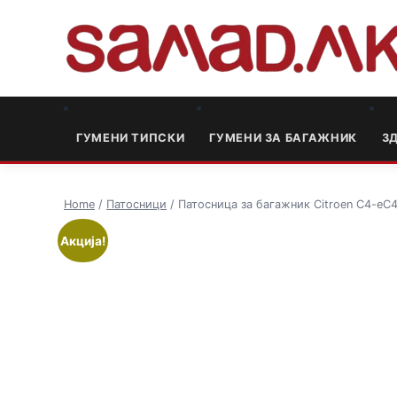
ГУМЕНИ ТИПСКИ
ГУМЕНИ ЗА БАГАЖНИК
3
Home
/
Патосници
/ Патосница за багажник Citroen C4-eC4
Акција!