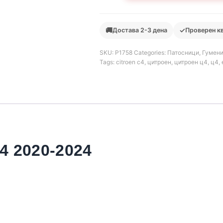
🚚
✓
Достава 2-3 дена
Проверен к
SKU:
Р1758
Categories:
Патосници
,
Гумени
Tags:
citroen c4
,
цитроен
,
цитроен ц4
,
ц4
,
 2020-2024