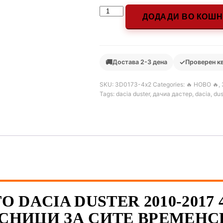
ДОДАДИ ВО КОШ
🚚
✓
Достава 2-3 дена
Проверен к
SKU:
3D0173-4х2
Categories:
🔥 НОВО 🔥
,
Tags:
dacia duster
,
дачиа дастер
,
dacia
,
dus
 DACIA DUSTER 2010-2017 
СНИЦИ ЗА СИТЕ ВРЕМЕНС