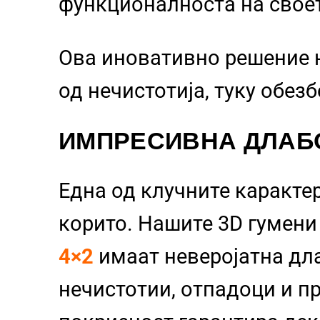
функционалноста на свое
Ова иновативно решение 
од нечистотија, туку обез
ИМПРЕСИВНА ДЛАБ
Една од клучните каракте
корито. Нашите 3D гумен
4×2
имаат неверојатна дл
нечистотии, отпадоци и пр