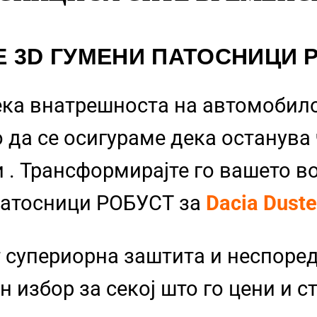
Е 3D ГУМЕНИ ПАТОСНИЦИ 
ека внатрешноста на автомобило
 да се осигураме дека останува
и
. Трансформирајте го вашето в
Патосници РОБУСТ за
Dacia Dust
 супериорна заштита и неспоре
 избор за секој што го цени и с