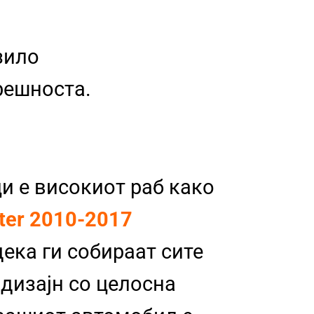
зило
трешноста.
и е високиот раб како
ter 2010-2017
дека ги собираат сите
 дизајн со целосна