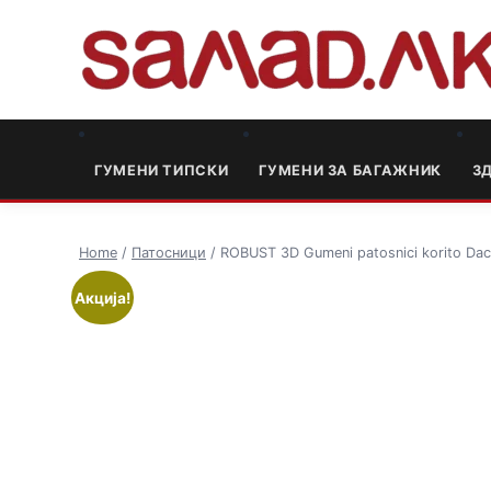
ГУМЕНИ ТИПСКИ
ГУМЕНИ ЗА БАГАЖНИК
3
Home
/
Патосници
/ ROBUST 3D Gumeni patosnici korito Dac
Акција!