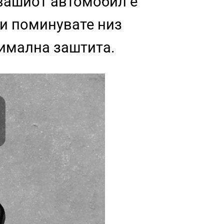
 вашиот автомобил е
ли поминувате низ
симална заштита.