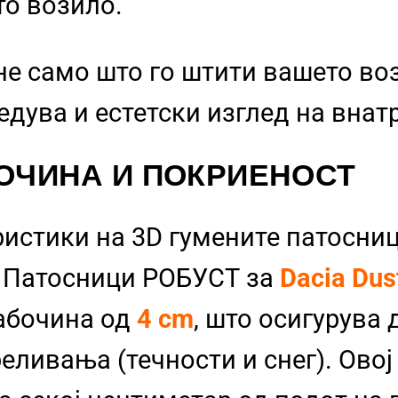
то возило.
не само што го штити вашето во
бедува и естетски изглед на вна
ОЧИНА И ПОКРИЕНОСТ
ристики на 3D гумените патосниц
и Патосници РОБУСТ за
Dacia Dus
абочина од
4 cm
, што осигурува 
еливања (течности и снег). Овој