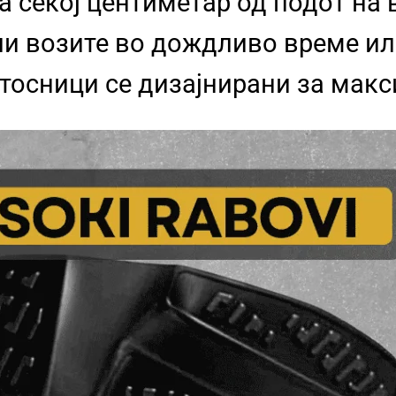
а секој центиметар од подот на
ли возите во дождливо време и
атосници се дизајнирани за мак