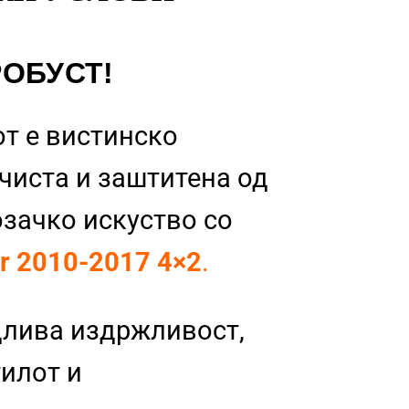
РОБУСТ!
т е вистинско
 чиста и заштитена од
озачко искуство со
er 2010-2017 4×2
.
длива издржливост,
тилот и