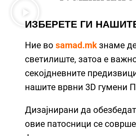
ИЗБЕРЕТЕ ГИ НАШИТ
Ние во
samad.mk
знаме д
светилиште, затоа е важно
секојдневните предизвиц
нашите врвни 3D гумени 
Дизајнирани да обезбедат
овие патосници се совршен