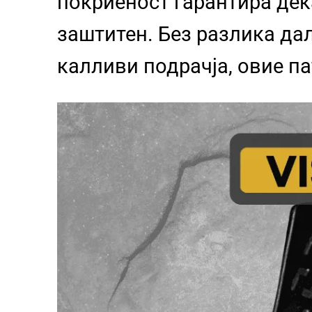
покриеност гарантира дек
заштитен. Без разлика да
калливи подрачја, овие п