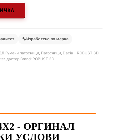
НИЧКА
🔧
валитет
Изработено по мерка
3Д Гумени патосници
,
Патосници
,
Dacia - ROBUST 3D
ter
,
дастер
Brand:
ROBUST 3D
4X2 - ОРГИНАЛ
КИ УСЛОВИ