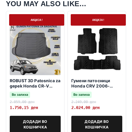
YOU MAY ALSO LIKE…
На залиха
На залиха
АКЦИЈА!
АКЦИЈА!
ROBUST 3D Patosnica za
Гумени патосници
gepek Honda CR-V
Honda CRV 2006-
2006-2011 MK3
12.2011 5kom
Во залиха
Во залиха
2.059,00
ден
2.249,00
ден
1.750,15
ден
2.024,00
ден
ДОДАДИ ВО
ДОДАДИ ВО
КОШНИЧКА
КОШНИЧКА