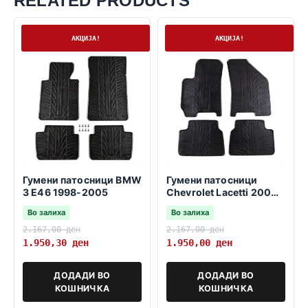
RELATED PRODUCTS
На залиха
На залиха
АКЦИЈА!
АКЦИЈА!
Гумени патосници BMW
Гумени патосници
3 E46 1998-2005
Chevrolet Lacetti 2004-
2010
Во залиха
Во залиха
2.167,00
ден
2.167,00
ден
1.950,30
ден
1.950,00
ден
ДОДАДИ ВО
ДОДАДИ ВО
КОШНИЧКА
КОШНИЧКА