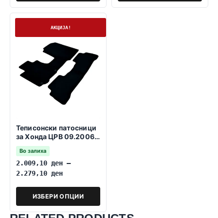
На залиха
АКЦИЈА!
Теписонски патосници
за Хонда ЦРВ 09.2006-
12.2011
Во залиха
2.009,10
ден
–
2.279,10
ден
ИЗБЕРИ ОПЦИИ