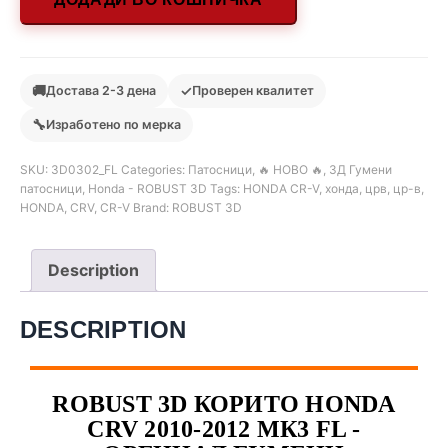
🚚
✓
Достава 2-3 дена
Проверен квалитет
🔧
Изработено по мерка
SKU:
3D0302_FL
Categories:
Патосници
,
🔥 НОВО 🔥
,
3Д Гумени
патосници
,
Honda - ROBUST 3D
Tags:
HONDA CR-V
,
хонда
,
црв
,
цр-в
,
HONDA
,
CRV
,
CR-V
Brand:
ROBUST 3D
Description
DESCRIPTION
ROBUST 3D КОРИТО HONDA
CRV 2010-2012 МК3 FL -