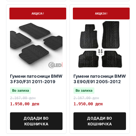
На залиха
На залиха
АКЦИЈА!
АКЦИЈА!
Гумени патосници BMW
Гумени патосници BMW
3 F30/F31 2011-2019
3 E90/E91 2005-2012
Во залиха
Во залиха
2.167,00
ден
2.167,00
ден
1.950,00
ден
1.950,00
ден
ДОДАДИ ВО
ДОДАДИ ВО
КОШНИЧКА
КОШНИЧКА