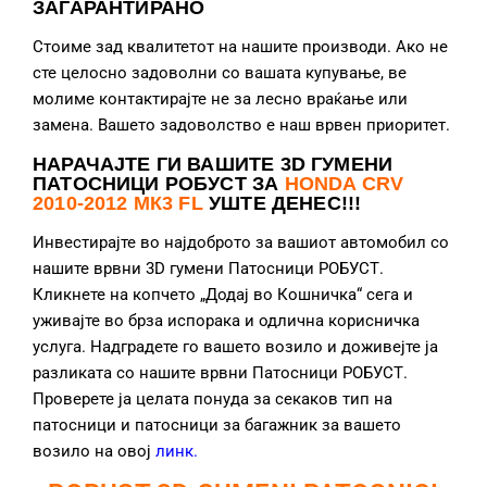
ЗАГАРАНТИРАНО
Стоиме зад квалитетот на нашите производи. Ако не
сте целосно задоволни со вашата купување, ве
молиме контактирајте не за лесно враќање или
замена. Вашето задоволство е наш врвен приоритет.
НАРАЧАЈТЕ ГИ ВАШИТЕ 3D ГУМЕНИ
ПАТОСНИЦИ РОБУСТ ЗА
HONDA CRV
2010-2012 МК3 FL
УШТЕ ДЕНЕС!!!
Инвестирајте во најдоброто за вашиот автомобил со
нашите врвни 3D гумени Патосници РОБУСТ.
Кликнете на копчето „Додај во Кошничка“ сега и
уживајте во брза испорака и одлична корисничка
услуга. Надградете го вашето возило и доживејте ја
разликата со нашите врвни Патосници РОБУСТ.
Проверете ја целата понуда за секаков тип на
патосници и патосници за багажник за вашето
возило на овој
линк
.