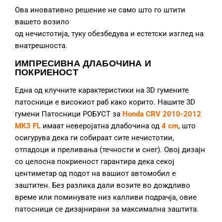
Ова иновативно решение не само што го штити
вашето возило
од нечистотија, туку обезбедува и естетски изглед на
внатрешноста.
ИМПРЕСИВНА ДЛАБОЧИНА И
ПОКРИЕНОСТ
Една од клучните карактеристики на 3D гумените
патосници е високиот раб како корито. Нашите 3D
гумени Патосници РОБУСТ за
Honda CRV 2010-2012
МК3 FL
имаат неверојатна длабочина од
4 cm
, што
осигурува дека ги собираат сите нечистотии,
отпадоци и преливања (течности и снег). Овој дизајн
со целосна покриеност гарантира дека секој
центиметар од подот на вашиот автомобил е
заштитен. Без разлика дали возите во дождливо
време или поминувате низ калливи подрачја, овие
патосници се дизајнирани за максимална заштита.