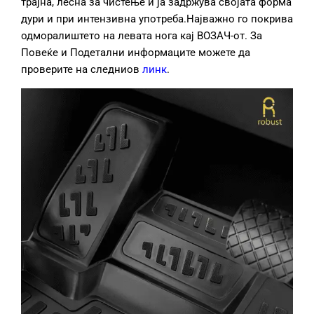
трајна, лесна за чистење и ја задржува својата форма
дури и при интензивна употреба.Најважно го покрива
одморалиштето на левата нога кај ВОЗАЧ-от. За
Повеќе и Подетални информаците можете да
проверите на следниов
линк
.