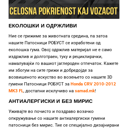
ЕКОЛОШКИ И ОДРЖЛИВИ
Ние се грижиме за животната средина, па затоа
нашите Патосници РОБУСТ се изработени од
еколошка гума. Овој одржлив материјал не е само
издржлив и долготраен, туку и рециклирачки,
намалувајќи го вашиот јаглероден отпечаток. Кажете
им збогум на сите грижи и добредојде за
возвишеното искуство во возењето со нашите 3D
гумени Патосници РОБУСТ за
Honda CRV 2010-2012
МК3 FL
, достапни исклучиво на
samad.mk
!
АНТИАЛЕРГИСКИ И БЕЗ МИРИС
Уживајте во почисто и поздраво возачко
опкружување со нашите антиалергиски гумени
патосници без мирис. Тие се специјално дизајнирани