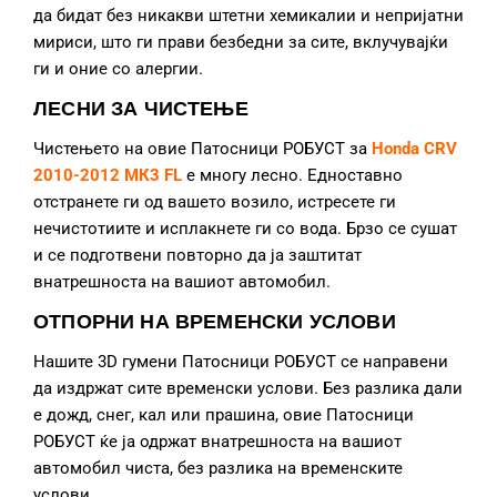
да бидат без никакви штетни хемикалии и непријатни
мириси, што ги прави безбедни за сите, вклучувајќи
ги и оние со алергии.
ЛЕСНИ ЗА ЧИСТЕЊЕ
Чистењето на овие Патосници РОБУСТ за
Honda CRV
2010-2012 МК3 FL
е многу лесно. Едноставно
отстранете ги од вашето возило, истресете ги
нечистотиите и исплакнете ги со вода. Брзо се сушат
и се подготвени повторно да ја заштитат
внатрешноста на вашиот автомобил.
ОТПОРНИ НА ВРЕМЕНСКИ УСЛОВИ
Нашите 3D гумени Патосници РОБУСТ се направени
да издржат сите временски услови. Без разлика дали
е дожд, снег, кал или прашина, овие Патосници
РОБУСТ ќе ја одржат внатрешноста на вашиот
автомобил чиста, без разлика на временските
услови.