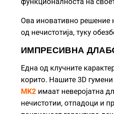
функционалноста на свое
Ова иновативно решение 
од нечистотија, туку обез
ИМПРЕСИВНА ДЛАБ
Една од клучните каракте
корито. Нашите 3D гумен
MK2
имаат неверојатна д
нечистотии, отпадоци и пр