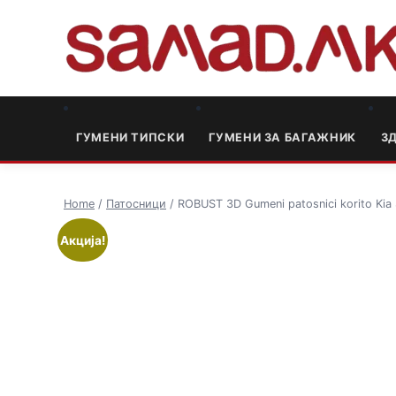
ГУМЕНИ ТИПСКИ
ГУМЕНИ ЗА БАГАЖНИК
3
Home
/
Патосници
/ ROBUST 3D Gumeni patosnici korito Ki
Акција!