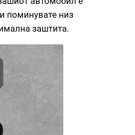
 вашиот автомобил е
ли поминувате низ
симална заштита.