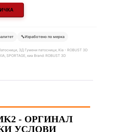
НИЧКА
🔧
валитет
Изработено по мерка
Патосници
,
3Д Гумени патосници
,
Kia - ROBUST 3D
KIA
,
SPORTAGE
,
киа
Brand:
ROBUST 3D
 MK2 - ОРГИНАЛ
КИ УСЛОВИ