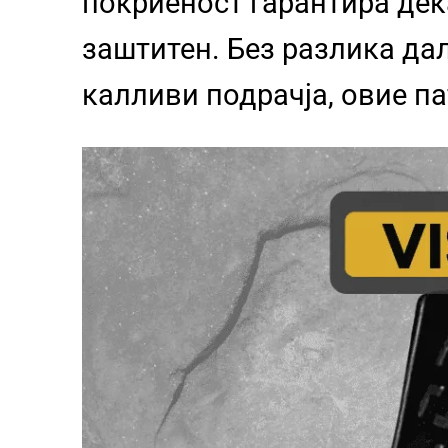
покриеност гарантира дек
заштитен. Без разлика да
калливи подрачја, овие п