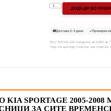
ДОДАДИ ВО КОШ
🚚
✓
Достава 2-3 дена
Проверен к
SKU:
3D0193_KIA
Categories:
🔥 НОВО 🔥
,
Tags:
kia sportage
,
спортаж
,
киа спортаж
,
 KIA SPORTAGE 2005-2008
СНИЦИ ЗА СИТЕ ВРЕМЕНС