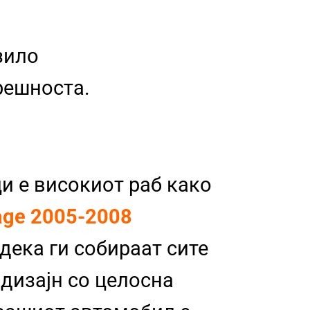
зило
трешноста.
и е високиот раб како
age 2005-2008
 дека ги собираат сите
 дизајн со целосна