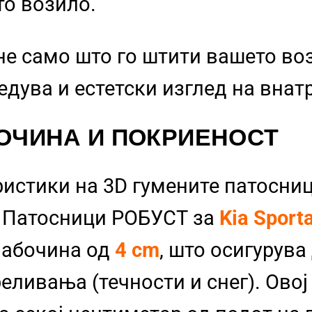
то возило.
не само што го штити вашето во
бедува и естетски изглед на вна
ОЧИНА И ПОКРИЕНОСТ
ристики на 3D гумените патосниц
и Патосници РОБУСТ за
Kia Sport
лабочина од
4 cm
, што осигурува
еливања (течности и снег). Овој