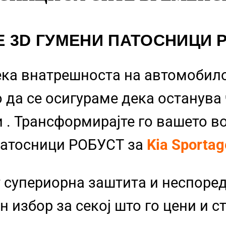
Е 3D ГУМЕНИ ПАТОСНИЦИ 
ека внатрешноста на автомобило
 да се осигураме дека останува
и
. Трансформирајте го вашето в
Патосници РОБУСТ за
Kia Sporta
 супериорна заштита и неспоре
 избор за секој што го цени и с