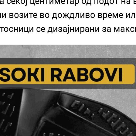
а секој центиметар од подот на
ли возите во дождливо време и
атосници се дизајнирани за мак