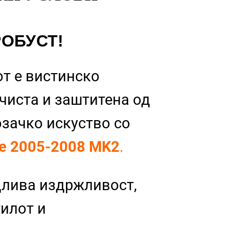
РОБУСТ!
т е вистинско
 чиста и заштитена од
озачко искуство со
ge 2005-2008 MK2
.
длива издржливост,
тилот и