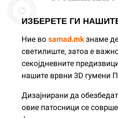
ИЗБЕРЕТЕ ГИ НАШИТ
Ние во
samad.mk
знаме д
светилиште, затоа е важно
секојдневните предизвиц
нашите врвни 3D гумени 
Дизајнирани да обезбедат
овие патосници се совршен