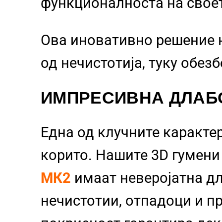
функционалноста на свое
Ова иновативно решение 
од нечистотија, туку обез
ИМПРЕСИВНА ДЛАБ
Една од клучните каракте
корито. Нашите 3D гумен
МК2
имаат неверојатна д
нечистотии, отпадоци и пр