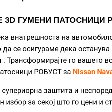
Е 3D ГУМЕНИ ПАТОСНИЦИ 
ека внатрешноста на автомобило
 да се осигураме дека останува
и
. Трансформирајте го вашето в
Патосници РОБУСТ за
Nissan Nav
 супериорна заштита и неспоре
 избор за секој што го цени и с