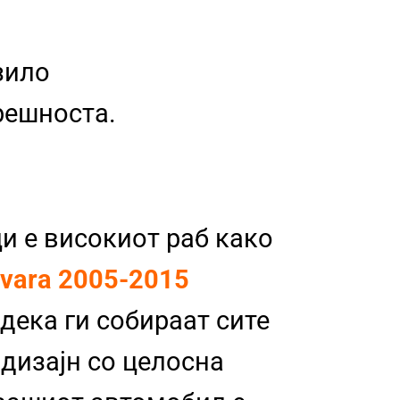
зило
трешноста.
и е високиот раб како
avara 2005-2015
 дека ги собираат сите
 дизајн со целосна