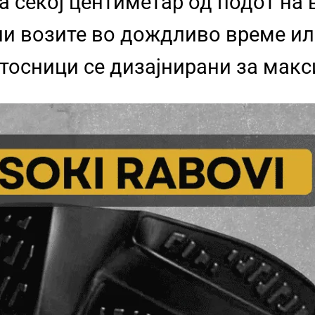
а секој центиметар од подот на
ли возите во дождливо време и
атосници се дизајнирани за мак