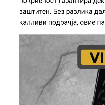
покриеност гарантира дек
заштитен. Без разлика да
калливи подрачја, овие п