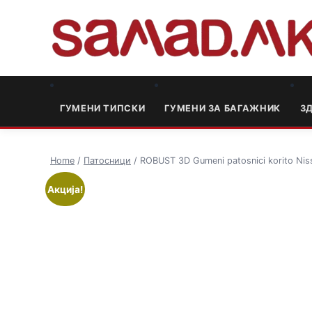
ГУМЕНИ ТИПСКИ
ГУМЕНИ ЗА БАГАЖНИК
3
Home
/
Патосници
/ ROBUST 3D Gumeni patosnici korito Ni
Акција!