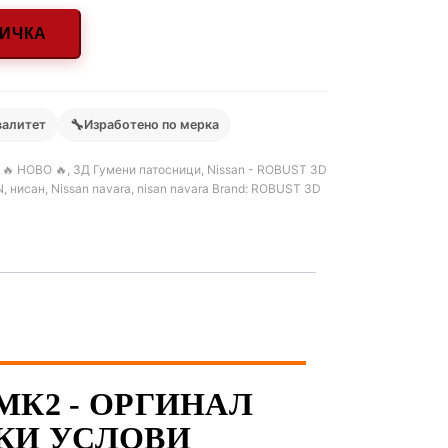
НИЧКА
🔧
валитет
Изработено по мерка
,
🔥 НОВО 🔥
,
3Д Гумени патосници
,
Nissan - ROBUST 3D
N
,
нисан
,
Nissan navara
,
nisan navara
Brand:
ROBUST 3D
 МК2 - ОРГИНАЛ
КИ УСЛОВИ