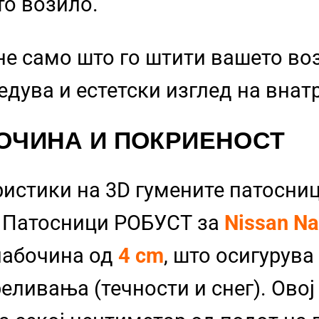
то возило.
не само што го штити вашето во
бедува и естетски изглед на вна
ОЧИНА И ПОКРИЕНОСТ
ристики на 3D гумените патосниц
и Патосници РОБУСТ за
Nissan N
лабочина од
4 cm
, што осигурува
еливања (течности и снег). Овој