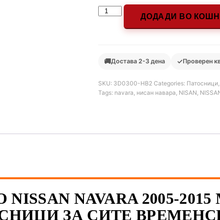
ДОДАДИ ВО КОШ
🚚
✓
Достава 2-3 дена
Проверен к
SKU:
3D0300-НВ2
Categories:
Патосници
Tags:
navara
,
нисан навара
,
NISAN
,
NISSA
 NISSAN NAVARA 2005-2015
СНИЦИ ЗА СИТЕ ВРЕМЕНС