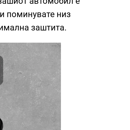
 вашиот автомобил е
ли поминувате низ
симална заштита.