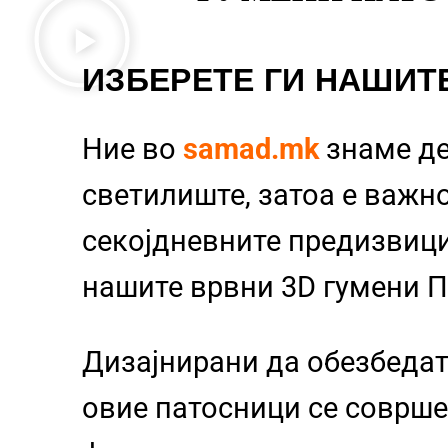
ИЗБЕРЕТЕ ГИ НАШИТ
Ние во
samad.mk
знаме д
светилиште, затоа е важно
секојдневните предизвиц
нашите врвни 3D гумени 
Дизајнирани да обезбедат
овие патосници се совршен