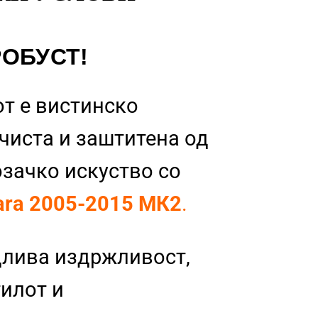
РОБУСТ!
т е вистинско
 чиста и заштитена од
озачко искуство со
ara 2005-2015 МК2
.
длива издржливост,
тилот и