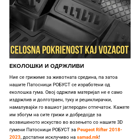
ЕКОЛОШКИ И ОДРЖЛИВИ
Ние се грижиме за животната средина, па затоа
нашите Патосници РОБУСТ се изработени од
еколошка гума. Овој одржлив материјал не е само
издржлив и долготраен, туку и рециклирачки,
намалувајќи го вашиот јаглероден отпечаток. Кажете
им збогум на сите грижи и добредојде за
возвишеното искуство во возењето со нашите 3D
гумени Патосници РОБУСТ за
Peugeot Rifter 2018-
2023
, достапни исклучиво на
samad.mk
!