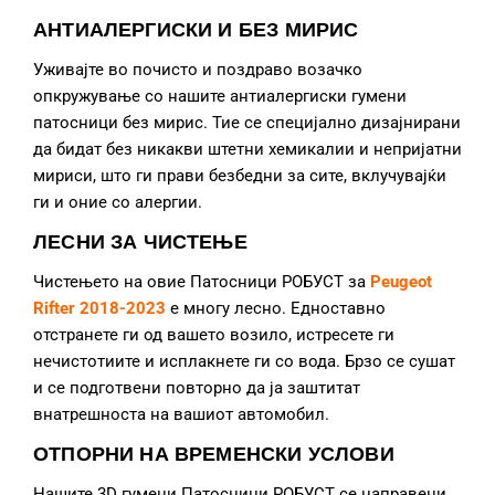
АНТИАЛЕРГИСКИ И БЕЗ МИРИС
Уживајте во почисто и поздраво возачко
опкружување со нашите антиалергиски гумени
патосници без мирис. Тие се специјално дизајнирани
да бидат без никакви штетни хемикалии и непријатни
мириси, што ги прави безбедни за сите, вклучувајќи
ги и оние со алергии.
ЛЕСНИ ЗА ЧИСТЕЊЕ
Чистењето на овие Патосници РОБУСТ за
Peugeot
Rifter 2018-2023
е многу лесно. Едноставно
отстранете ги од вашето возило, истресете ги
нечистотиите и исплакнете ги со вода. Брзо се сушат
и се подготвени повторно да ја заштитат
внатрешноста на вашиот автомобил.
ОТПОРНИ НА ВРЕМЕНСКИ УСЛОВИ
Нашите 3D гумени Патосници РОБУСТ се направени