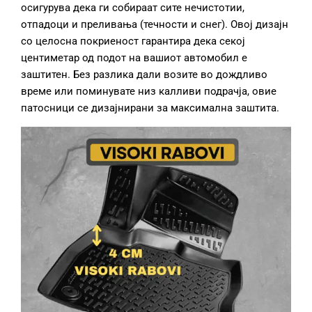
осигурува дека ги собираат сите нечистотии,
отпадоци и преливања (течности и снег). Овој дизајн
со целосна покриеност гарантира дека секој
центиметар од подот на вашиот автомобил е
заштитен. Без разлика дали возите во дождливо
време или поминувате низ калливи подрачја, овие
патосници се дизајнирани за максимална заштита.