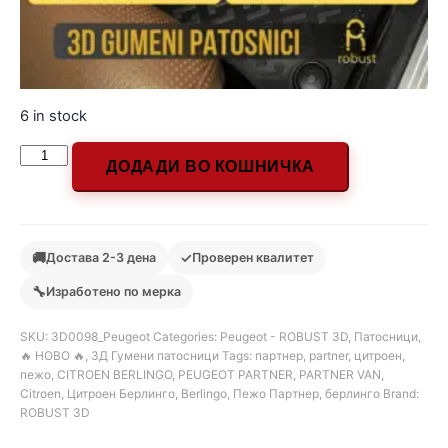
6 in stock
ДОДАДИ ВО КОШНИЧКА
🚚
✓
Достава 2-3 дена
Проверен квалитет
🔧
Изработено по мерка
SKU:
3D0098_Peugeot
Categories:
Peugeot - ROBUST 3D
,
Патосници
,
🔥 НОВО 🔥
,
3Д Гумени патосници
Tags:
партнер
,
partner
,
цитроен
,
пежо
,
CITROEN BERLINGO
,
PEUGEOT PARTNER
,
PARTNER VAN
,
Citroen
,
Цитроен Берлинго
,
Berlingo
,
Пежо Партнер
,
берлинго
Brand:
ROBUST 3D