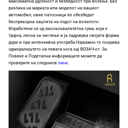
максимална удобност и безбедност при возење. Без
разлика на марката или моделот на вашиот
автомобил, овие патосници ќе обезбедат
беспрекорна заштита на подот на возилото.
Изработени се од висококвалитетна гума, која е
трајна, лесна за чистење и ја задржува својата форма
дури и при интензивна употреба.Најважно го покрива
одморалиштето на левата нога кај ВОЗАЧ-от. За
Повеќе и Подетални информаците можете да
проверите на следниов
линк
.