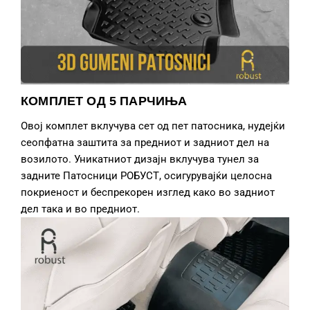
КОМПЛЕТ ОД 5 ПАРЧИЊА
Овој комплет вклучува сет од пет патосника, нудејќи
сеопфатна заштита за предниот и задниот дел на
возилото. Уникатниот дизајн вклучува тунел за
задните Патосници РОБУСТ, осигурувајќи целосна
покриеност и беспрекорен изглед како во задниот
дел така и во предниот.