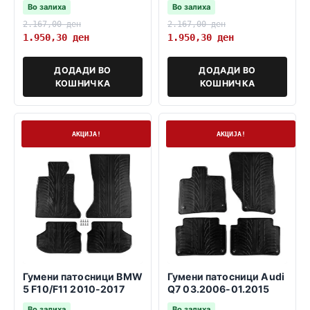
Во залиха
Во залиха
2.167,00
ден
2.167,00
ден
1.950,30
ден
1.950,30
ден
ДОДАДИ ВО
ДОДАДИ ВО
КОШНИЧКА
КОШНИЧКА
На залиха
На залиха
АКЦИЈА!
АКЦИЈА!
Гумени патосници BMW
Гумени патосници Audi
5 F10/F11 2010-2017
Q7 03.2006-01.2015
Во залиха
Во залиха