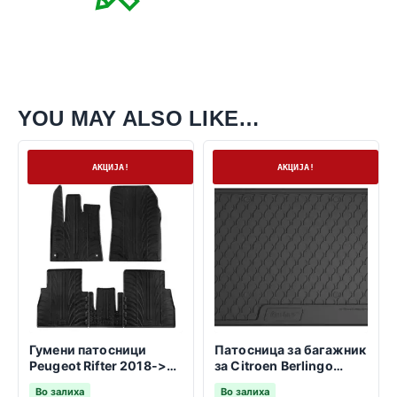
YOU MAY ALSO LIKE…
На залиха
На залиха
АКЦИЈА!
АКЦИЈА!
Гумени патосници
Патосница за багажник
Peugeot Rifter 2018->
за Citroen Berlingo
-непроменливо
09.2018-> Patnicko
Во залиха
Во залиха