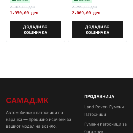
2.167,00
ден
2.299,00
ден
1.950,00
ден
2.069,00
ден
ДОДАДИ ВО
ДОДАДИ ВО
КОШНИЧКА
КОШНИЧКА
ПРОДАВНИЦА
САМАД.МК
Land Rover- Гумени
Автомобилски патосници по
Патосници
нарачка — прецизно исечени за
Гумени патосници за
вашиот модел на возило.
багажник