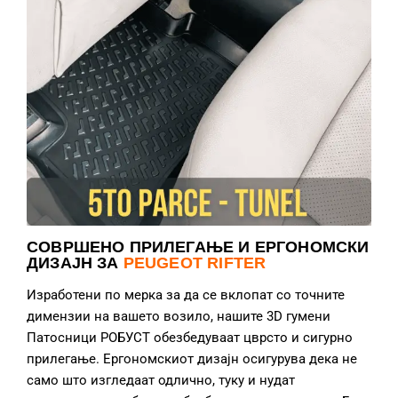
СОВРШЕНО ПРИЛЕГАЊЕ И ЕРГОНОМСКИ
ДИЗАЈН ЗА
PEUGEOT RIFTER
Изработени по мерка за да се вклопат со точните
димензии на вашето возило, нашите 3D гумени
Патосници РОБУСТ обезбедуваат цврсто и сигурно
прилегање. Ергономскиот дизајн осигурува дека не
само што изгледаат одлично, туку и нудат