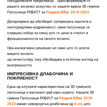
секојдневните предизвици
. Трансформирајте го
вашето возачко искуство со нашите врвни 3D гумени
Патосници РОБУСТ за
Peugeot Rifter 2018-2023
.
Дизајнирани да обезбедат супериорна заштита и
неспоредлива издржливост, овие патосници се
совршен избор за секој што го цени и стилот и
функционалноста на своето возило.
Ова иновативно решение не само што го штити
вашето возило
од нечистотија, туку обезбедува и естетски изглед на
внатрешноста.
ИМПРЕСИВНА ДЛАБОЧИНА И
ПОКРИЕНОСТ
Една од клучните карактеристики на 3D гумените
патосници е високиот раб како корито. Нашите 3D
гумени Патосници РОБУСТ за
Peugeot Rifter 2018-
2023
имаат неверојатна длабочина од
4 cm
, што