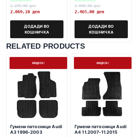
сувозачко седиште-
2.299,00
ден
2.900,00
ден
2.069,10
ден
2.465,00
ден
ДОДАДИ ВО
ДОДАДИ ВО
КОШНИЧКА
КОШНИЧКА
RELATED PRODUCTS
На залиха
На залиха
АКЦИЈА!
АКЦИЈА!
Гумени патосници Audi
Гумени патосници Audi
A3 1996-2003
A4 11.2007-11.2015