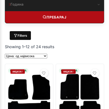
Година
3
ПРЕБАРАЈ
Filters
Showing 1–12 of 24 results
НА ЗАЛИХА
НА ЗАЛИХА
АКЦИЈА!
АКЦИЈА!