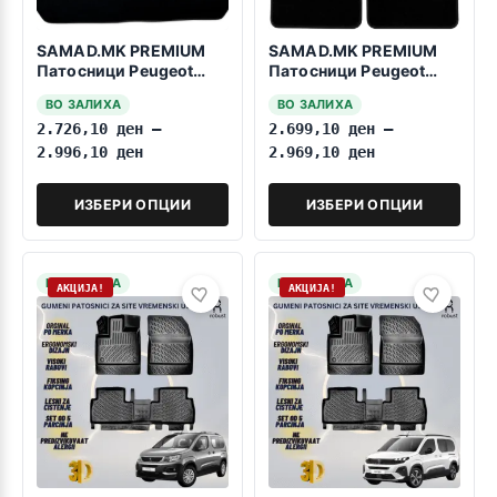
SAMAD.MK PREMIUM
SAMAD.MK PREMIUM
Патосници Peugeot
Патосници Peugeot
Partner 2008-2018
Partner 1996-2008
ВО ЗАЛИХА
ВО ЗАЛИХА
2.726,10
ден
–
2.699,10
ден
–
2.996,10
ден
2.969,10
ден
ИЗБЕРИ ОПЦИИ
ИЗБЕРИ ОПЦИИ
НА ЗАЛИХА
НА ЗАЛИХА
АКЦИЈА!
АКЦИЈА!