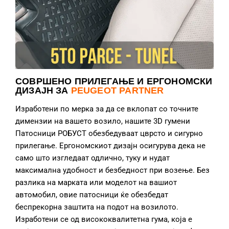
СОВРШЕНО ПРИЛЕГАЊЕ И ЕРГОНОМСКИ
ДИЗАЈН ЗА
PEUGEOT PARTNER
Изработени по мерка за да се вклопат со точните
димензии на вашето возило, нашите 3D гумени
Патосници РОБУСТ обезбедуваат цврсто и сигурно
прилегање. Ергономскиот дизајн осигурува дека не
само што изгледаат одлично, туку и нудат
максимална удобност и безбедност при возење. Без
разлика на марката или моделот на вашиот
автомобил, овие патосници ќе обезбедат
беспрекорна заштита на подот на возилото.
Изработени се од висококвалитетна гума, која е