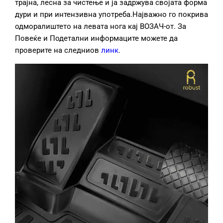
трајна, лесна за чистење и ја задржува својата форма
дури и при интензивна употреба.Најважно го покрива
одморалиштето на левата нога кај ВОЗАЧ-от. За
Повеќе и Подетални информаците можете да
проверите на следниов
линк
.