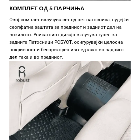
КОМПЛЕТ ОД 5 ПАРЧИЊА
Овој комплет вклучува сет од пет патосника, нудејќи
сеопфатна заштита за предниот и задниот дел на
возилото. Уникатниот дизајн вклучува тунел за
задните Патосници РОБУСТ, осигурувајќи целосна
покриеност и беспрекорен изглед како во задниот
дел така и во предниот.