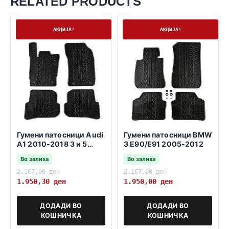
RELATED PRODUCTS
На залиха
На залиха
АКЦИЈА!
АКЦИЈА!
Гумени патосници Audi
Гумени патосници BMW
A1 2010-2018 3 и 5
3 E90/E91 2005-2012
врати sportback
Во залиха
Во залиха
2.167,00
ден
2.167,00
ден
1.950,30
ден
1.950,00
ден
ДОДАДИ ВО
ДОДАДИ ВО
КОШНИЧКА
КОШНИЧКА