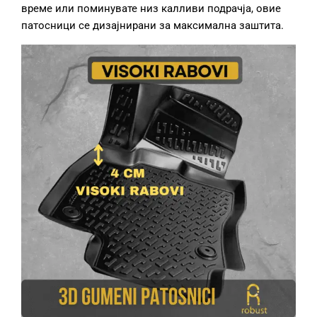
време или поминувате низ калливи подрачја, овие
патосници се дизајнирани за максимална заштита.