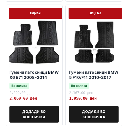
На залиха
На залиха
АКЦИЈА!
АКЦИЈА!
Гумени патосници BMW
Гумени патосници BMW
X6 E71 2008-2014
5 F10/F11 2010-2017
Во залиха
Во залиха
2.299,00
ден
2.167,00
ден
2.069,00
ден
1.950,00
ден
ДОДАДИ ВО
ДОДАДИ ВО
КОШНИЧКА
КОШНИЧКА