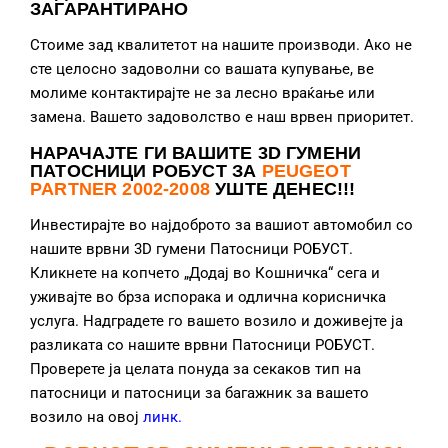
ЗАГАРАНТИРАНО
Стоиме зад квалитетот на нашите производи. Ако не
сте целосно задоволни со вашата купување, ве
молиме контактирајте не за лесно враќање или
замена. Вашето задоволство е наш врвен приоритет.
НАРАЧАЈТЕ ГИ ВАШИТЕ 3D ГУМЕНИ
ПАТОСНИЦИ РОБУСТ ЗА
PEUGEOT
PARTNER
2002-2008
УШТЕ ДЕНЕС!!!
Инвестирајте во најдоброто за вашиот автомобил со
нашите врвни 3D гумени Патосници РОБУСТ.
Кликнете на копчето „Додај во Кошничка“ сега и
уживајте во брза испорака и одлична корисничка
услуга. Надградете го вашето возило и доживејте ја
разликата со нашите врвни Патосници РОБУСТ.
Проверете ја целата понуда за секаков тип на
патосници и патосници за багажник за вашето
возило на овој
линк
.