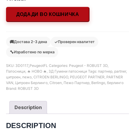
ДОДАДИ ВО КОШНИЧКА
🚚
✓
Достава 2-3 дена
Проверен квалитет
🔧
Изработено по мерка
SKU:
3D0117_PeugeotFL
Categories:
Peugeot - ROBUST 3D
,
Патосници
,
🔥 НОВО 🔥
,
3Д Гумени патосници
Tags:
партнер
,
partner
,
цитроен
,
пежо
,
CITROEN BERLINGO
,
PEUGEOT PARTNER
,
PARTNER
VAN
,
Цитроен Берлинго
,
Citroen
,
Пежо Партнер
,
Berlingo
,
берлинго
Brand:
ROBUST 3D
Description
DESCRIPTION