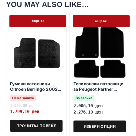
YOU MAY ALSO LIKE…
Нема залиха
На залиха
АКЦИЈА!
АКЦИЈА!
Гумени патосници
Теписонски патосници
Citroen Berlingo 2002-
за Peugeot Partner
2007 kargo
1996-2008
Нема залиха
Во залиха
1.999,00
ден
2.006,10
ден
–
1.799,10
ден
2.276,10
ден
ПРОЧИТАЈ ПОВЕЌЕ
ИЗБЕРИ ОПЦИИ