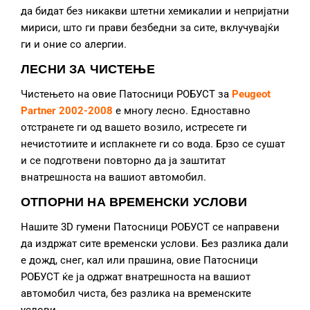
да бидат без никакви штетни хемикалии и непријатни
мириси, што ги прави безбедни за сите, вклучувајќи
ги и оние со алергии.
ЛЕСНИ ЗА ЧИСТЕЊЕ
Чистењето на овие Патосници РОБУСТ за
Peugeot
Partner
2002-2008
е многу лесно. Едноставно
отстранете ги од вашето возило, истресете ги
нечистотиите и исплакнете ги со вода. Брзо се сушат
и се подготвени повторно да ја заштитат
внатрешноста на вашиот автомобил.
ОТПОРНИ НА ВРЕМЕНСКИ УСЛОВИ
Нашите 3D гумени Патосници РОБУСТ се направени
да издржат сите временски услови. Без разлика дали
е дожд, снег, кал или прашина, овие Патосници
РОБУСТ ќе ја одржат внатрешноста на вашиот
автомобил чиста, без разлика на временските