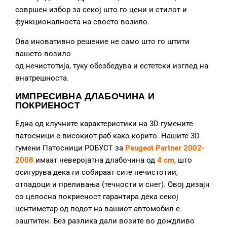
совршен избор за секој што го цени и стилот и
функционалноста на своето возило.
Ова иновативно решение не само што го штити
вашето возило
од нечистотија, туку обезбедува и естетски изглед на
внатрешноста.
ИМПРЕСИВНА ДЛАБОЧИНА И
ПОКРИЕНОСТ
Една од клучните карактеристики на 3D гумените
патосници е високиот раб како корито. Нашите 3D
гумени Патосници РОБУСТ за
Peugeot Partner
2002-
2008
имаат неверојатна длабочина од
4 cm
, што
осигурува дека ги собираат сите нечистотии,
отпадоци и преливања (течности и снег). Овој дизајн
со целосна покриеност гарантира дека секој
центиметар од подот на вашиот автомобил е
заштитен. Без разлика дали возите во дождливо