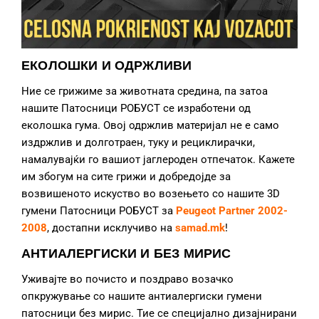
ЕКОЛОШКИ И ОДРЖЛИВИ
Ние се грижиме за животната средина, па затоа
нашите Патосници РОБУСТ се изработени од
еколошка гума. Овој одржлив материјал не е само
издржлив и долготраен, туку и рециклирачки,
намалувајќи го вашиот јаглероден отпечаток. Кажете
им збогум на сите грижи и добредојде за
возвишеното искуство во возењето со нашите 3D
гумени Патосници РОБУСТ за
Peugeot Partner
2002-
2008
, достапни исклучиво на
samad.mk
!
АНТИАЛЕРГИСКИ И БЕЗ МИРИС
Уживајте во почисто и поздраво возачко
опкружување со нашите антиалергиски гумени
патосници без мирис. Тие се специјално дизајнирани