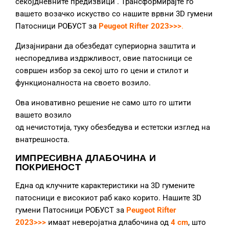
секојдневните предизвици
. Трансформирајте го
вашето возачко искуство со нашите врвни 3D гумени
Патосници РОБУСТ за
Peugeot Rifter 2023>>>
.
Дизајнирани да обезбедат супериорна заштита и
неспоредлива издржливост, овие патосници се
совршен избор за секој што го цени и стилот и
функционалноста на своето возило.
Ова иновативно решение не само што го штити
вашето возило
од нечистотија, туку обезбедува и естетски изглед на
внатрешноста.
ИМПРЕСИВНА ДЛАБОЧИНА И
ПОКРИЕНОСТ
Една од клучните карактеристики на 3D гумените
патосници е високиот раб како корито. Нашите 3D
гумени Патосници РОБУСТ за
Peugeot Rifter
2023>>>
имаат неверојатна длабочина од
4 cm
, што