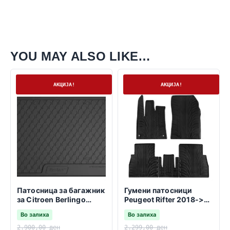
YOU MAY ALSO LIKE…
На залиха
На залиха
АКЦИЈА!
АКЦИЈА!
Патосница за багажник
Гумени патосници
за Citroen Berlingo
Peugeot Rifter 2018->
09.2018-> Patnicko
-непроменливо
Во залиха
Во залиха
сувозачко седиште-
2.900,00
ден
2.299,00
ден