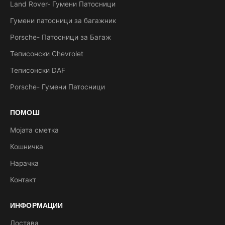
Land Rover- Гумени Патосници
Гумени патосници за багажник
Porsche- Патосници за Багаж
Теписонски Chevrolet
Теписонски DAF
Porsche- Гумени Патосници
ПОМОШ
Мојата сметка
Кошничка
Нарачка
Контакт
ИНФОРМАЦИИ
Достава