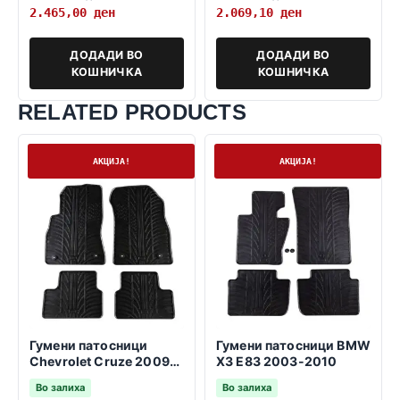
2.465,00
ден
2.069,10
ден
ДОДАДИ ВО
ДОДАДИ ВО
КОШНИЧКА
КОШНИЧКА
RELATED PRODUCTS
На залиха
На залиха
АКЦИЈА!
АКЦИЈА!
Гумени патосници
Гумени патосници BMW
Chevrolet Cruze 2009-
X3 E83 2003-2010
2016
Во залиха
Во залиха