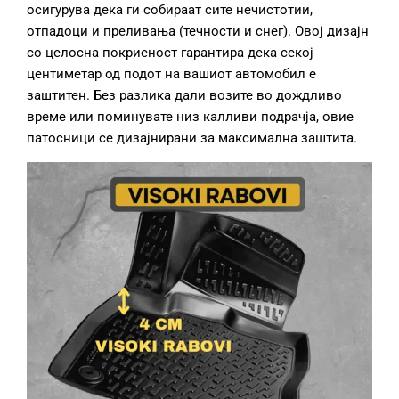
осигурува дека ги собираат сите нечистотии,
отпадоци и преливања (течности и снег). Овој дизајн
со целосна покриеност гарантира дека секој
центиметар од подот на вашиот автомобил е
заштитен. Без разлика дали возите во дождливо
време или поминувате низ калливи подрачја, овие
патосници се дизајнирани за максимална заштита.