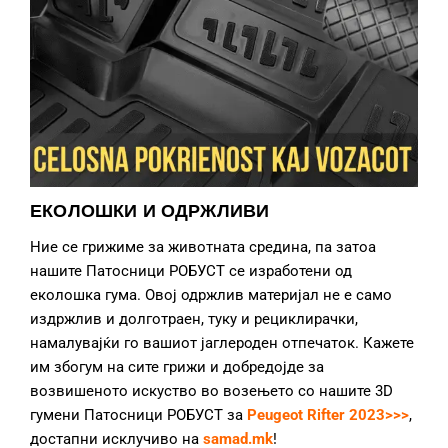
ЕКОЛОШКИ И ОДРЖЛИВИ
Ние се грижиме за животната средина, па затоа
нашите Патосници РОБУСТ се изработени од
еколошка гума. Овој одржлив материјал не е само
издржлив и долготраен, туку и рециклирачки,
намалувајќи го вашиот јаглероден отпечаток. Кажете
им збогум на сите грижи и добредојде за
возвишеното искуство во возењето со нашите 3D
гумени Патосници РОБУСТ за
Peugeot Rifter 2023>>>
,
достапни исклучиво на
samad.mk
!