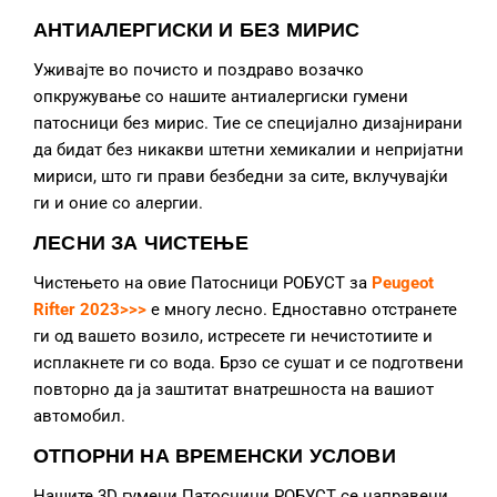
АНТИАЛЕРГИСКИ И БЕЗ МИРИС
Уживајте во почисто и поздраво возачко
опкружување со нашите антиалергиски гумени
патосници без мирис. Тие се специјално дизајнирани
да бидат без никакви штетни хемикалии и непријатни
мириси, што ги прави безбедни за сите, вклучувајќи
ги и оние со алергии.
ЛЕСНИ ЗА ЧИСТЕЊЕ
Чистењето на овие Патосници РОБУСТ за
Peugeot
Rifter 2023>>>
е многу лесно. Едноставно отстранете
ги од вашето возило, истресете ги нечистотиите и
исплакнете ги со вода. Брзо се сушат и се подготвени
повторно да ја заштитат внатрешноста на вашиот
автомобил.
ОТПОРНИ НА ВРЕМЕНСКИ УСЛОВИ
Нашите 3D гумени Патосници РОБУСТ се направени