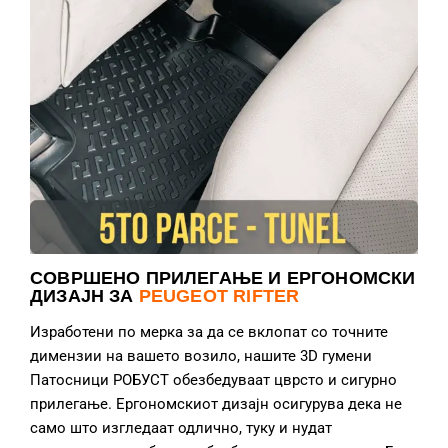
СОВРШЕНО ПРИЛЕГАЊЕ И ЕРГОНОМСКИ
ДИЗАЈН ЗА
PEUGEOT RIFTER
Изработени по мерка за да се вклопат со точните
димензии на вашето возило, нашите 3D гумени
Патосници РОБУСТ обезбедуваат цврсто и сигурно
прилегање. Ергономскиот дизајн осигурува дека не
само што изгледаат одлично, туку и нудат