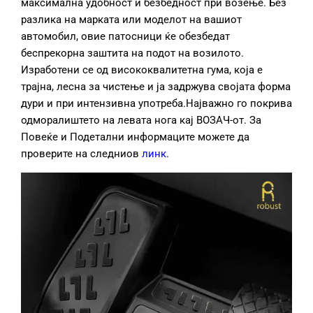
максимална удобност и безбедност при возење. Без
разлика на марката или моделот на вашиот
автомобил, овие патосници ќе обезбедат
беспрекорна заштита на подот на возилото.
Изработени се од висококвалитетна гума, која е
трајна, лесна за чистење и ја задржува својата форма
дури и при интензивна употреба.Најважно го покрива
одморалиштето на левата нога кај ВОЗАЧ-от. За
Повеќе и Подетални информаците можете да
проверите на следниов
линк
.