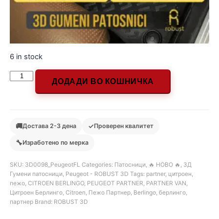
6 in stock
ДОДАДИ ВО КОШНИЧКА
🚚
✓
Достава 2-3 дена
Проверен квалитет
🔧
Изработено по мерка
SKU:
3D0098_PeugeotFL
Categories:
Патосници
,
🔥 НОВО 🔥
,
3Д
Гумени патосници
,
Peugeot - ROBUST 3D
Tags:
partner
,
цитроен
,
пежо
,
CITROEN BERLINGO
,
PEUGEOT PARTNER
,
PARTNER VAN
,
Цитроен Берлинго
,
Citroen
,
Пежо Партнер
,
Berlingo
,
берлинго
,
партнер
Brand:
ROBUST 3D