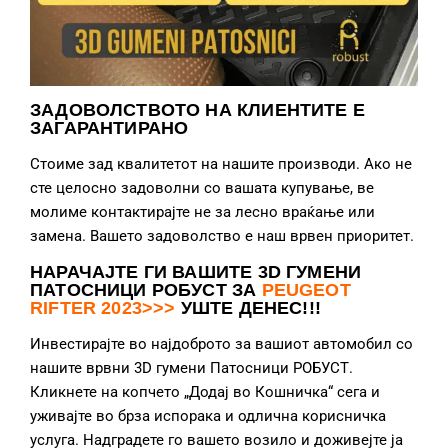
ЗАДОВОЛСТВОТО НА КЛИЕНТИТЕ Е
ЗАГАРАНТИРАНО
Стоиме зад квалитетот на нашите производи. Ако не
сте целосно задоволни со вашата купување, ве
молиме контактирајте не за лесно враќање или
замена. Вашето задоволство е наш врвен приоритет.
НАРАЧАЈТЕ ГИ ВАШИТЕ 3D ГУМЕНИ
ПАТОСНИЦИ РОБУСТ ЗА
PEUGEOT
RIFTER 2023>>>
УШТЕ ДЕНЕС!!!
Инвестирајте во најдоброто за вашиот автомобил со
нашите врвни 3D гумени Патосници РОБУСТ.
Кликнете на копчето „Додај во Кошничка“ сега и
уживајте во брза испорака и одлична корисничка
услуга. Надградете го вашето возило и доживејте ја