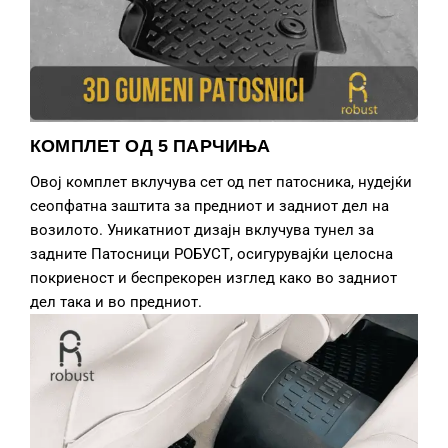
КОМПЛЕТ ОД 5 ПАРЧИЊА
Овој комплет вклучува сет од пет патосника, нудејќи
сеопфатна заштита за предниот и задниот дел на
возилото. Уникатниот дизајн вклучува тунел за
задните Патосници РОБУСТ, осигурувајќи целосна
покриеност и беспрекорен изглед како во задниот
дел така и во предниот.