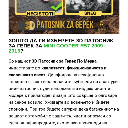
ЗОШТО ДА ГИ ИЗБЕРЕТЕ
3D ПАТОСНИК
ЗА ГЕПЕК ЗА
MINI COOPER R57 2009-
2015
?
Со нашиот
3D Патосник за Гепек
По Мерка
,
инвестирате во
квалитет
от, функционалност
а и
еколошка
та свест
. Дизајниран за секојдневно
користење, како и за возачите љубители на авантури,
овие патосник нуди ненадмината издржливост и
модерен, прилагоден дизајн што совршено одговара
на секое возило. Уживајте во возењето и бидете
спокојни. При тоа бидете сигурни дека багажникот на
вашиот автомобил е заштитен, чист и опремен со
еден од најнапредните, еколошки производи на