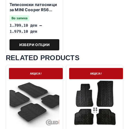
Теписонски патосници
за MINI Cooper R56
2007-2013
Во залиха
1.709,10
ден
–
1.979,10
ден
ИЗБЕРИ ОПЦИИ
RELATED PRODUCTS
На залиха
На залиха
АКЦИЈА!
АКЦИЈА!