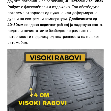
другите патосници за багажник,
3D Патосник за Гепек
Робуст
е флексибилен и издржлив. Тоа обезбедува
поголема отпорност од пукање или деформирање
дури и на екстремни температури.
Длабочината од
40-50мм
создава
подигнат раб
кој ја задржува калта,
водата и нечистотиите безбедно во рамките на
патосникот и подалеку од внатрешноста на вашиот
автомобил.