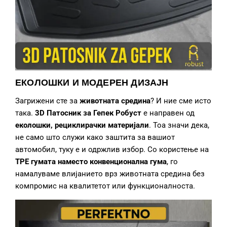
ЕКОЛОШКИ И МОДЕРЕН ДИЗАЈН
Загрижени сте за
животната средина
? И ние сме исто
така.
3D Патосник за Гепек
Робуст
е направен од
еколошки, рециклирачки материјали
. Тоа значи дека,
не само што служи како заштита за вашиот
автомобил, туку е и одржлив избор. Со користење на
TPE гумата наместо конвенционална гума
, го
намалуваме влијанието врз животната средина без
компромис на квалитетот или функционалноста.