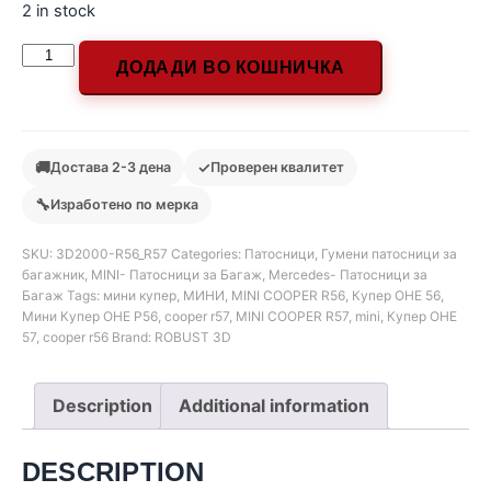
2 in stock
ДОДАДИ ВО КОШНИЧКА
🚚
✓
Достава 2-3 дена
Проверен квалитет
🔧
Изработено по мерка
SKU:
3D2000-R56_R57
Categories:
Патосници
,
Гумени патосници за
багажник
,
MINI- Патосници за Багаж
,
Mercedes- Патосници за
Багаж
Tags:
мини купер
,
МИНИ
,
MINI COOPER R56
,
Купер ОНЕ 56
,
Мини Купер ОНЕ Р56
,
cooper r57
,
MINI COOPER R57
,
mini
,
Купер ОНЕ
57
,
cooper r56
Brand:
ROBUST 3D
Description
Additional information
DESCRIPTION