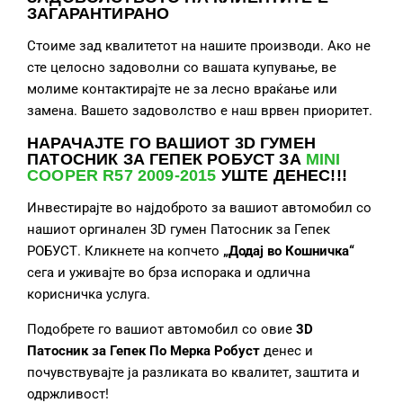
ЗАГАРАНТИРАНО
Стоиме зад квалитетот на нашите производи. Ако не
сте целосно задоволни со вашата купување, ве
молиме контактирајте не за лесно враќање или
замена. Вашето задоволство е наш врвен приоритет.
НАРАЧАЈТЕ ГО ВАШИОТ 3D ГУМЕН
ПАТОСНИК ЗА ГЕПЕК РОБУСТ ЗА
MINI
COOPER R57 2009-2015
УШТЕ ДЕНЕС!!!
Инвестирајте во најдоброто за вашиот автомобил со
нашиот оргинален 3D гумен Патосник за Гепек
РОБУСТ. Кликнете на копчето
„Додај во Кошничка“
сега и уживајте во брза испорака и одлична
корисничка услуга.
Подобрете го вашиот автомобил со овие
3D
Патосник за Гепек
По Мерка Робуст
денес и
почувствувајте ја разликата во квалитет, заштита и
одржливост!