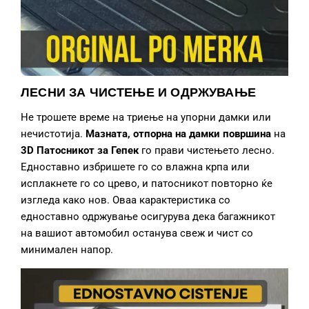
ЛЕСНИ ЗА ЧИСТЕЊЕ И ОДРЖУВАЊЕ
Не трошете време на триење на упорни дамки или
нечистотија.
Мазната, отпорна на дамки површина
на
3D Патосникот за Гепек
го прави чистењето лесно.
Едноставно избришете го со влажна крпа или
исплакнете го со црево, и патосникот повторно ќе
изгледа како нов. Оваа карактеристика со
едноставно одржување осигурува дека багажникот
на вашиот автомобил останува свеж и чист со
минимален напор.