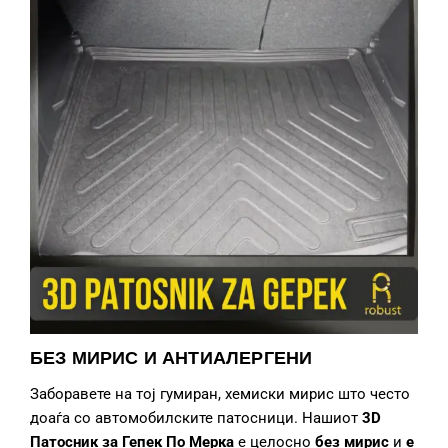
БЕЗ МИРИС И АНТИАЛЕРГЕНИ
Заборавете на тој гумиран, хемиски мирис што често
доаѓа со автомобилските патосници. Нашиот
3D
Патосник за Гепек
По Мерка
е целосно
без мирис
и
е