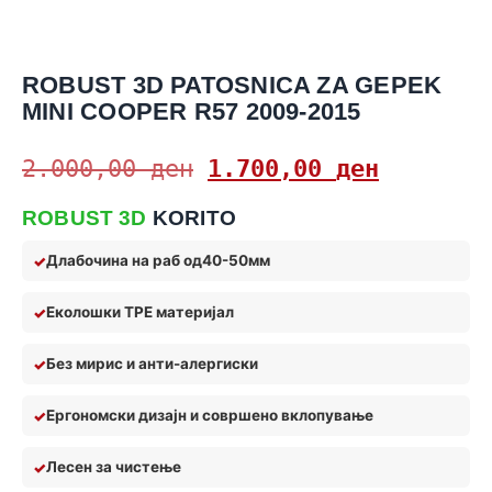
ROBUST 3D PATOSNICA ZA GEPEK
MINI COOPER R57 2009-2015
2.000,00
ден
1.700,00
ден
ROBUST 3D
KORITO
Длабочина на раб од
40-50мм
Еколошки TPE материјал
Без мирис и анти
-алерги
ски
Ергономски дизајн и совршено вклопување
Лес
ен за чистење