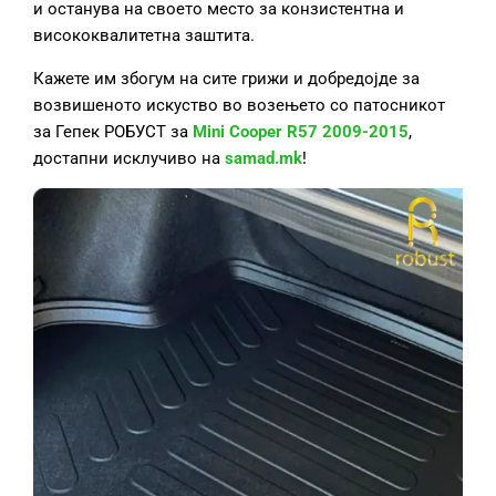
и останува на своето место за конзистентна и
висококвалитетна заштита.
Кажете им збогум на сите грижи и добредојде за
возвишеното искуство во возењето со патосникот
за Гепек РОБУСТ за
Mini Cooper R57 2009-2015
,
достапни исклучиво на
samad.mk
!