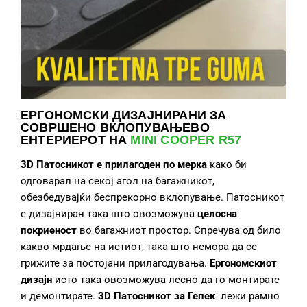
ЕРГОНОМСКИ ДИЗАЈНИРАНИ ЗА
СОВРШЕНО ВКЛОПУВАЊЕВО
ЕНТЕРИЕРОТ НА
MINI COOPER R57
3D Патосник
от
е
прилагоде
н по мерка
како би
одговарал на секој агол на багажникот,
обезбедувајќи беспрекорно вклопување. Патосникот
е дизајниран така што овозможува
целосн
а
покриеност
во багажниот простор. Спречува од било
какво мрдање на истиот, така што немора да се
грижите за постојани прилагодувања.
Ергономскиот
дизајн
исто така овозможува лесно да го монтирате
и демонтирате.
3D Патосник
от
за Гепек
лежи рамно