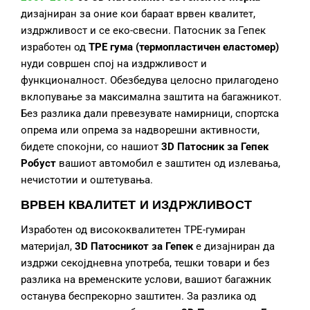
дизајниран за оние кои бараат врвен квалитет,
издржливост и се еко-свесни. Патосник за Гепек
изработен од
TPE гума (термопластичен еластомер)
нуди совршен спој на издржливост и
функционалност. Обезбедува целосно прилагодено
вклопување за максимална заштита на багажникот.
Без разлика дали превезувате намирници, спортска
опрема или опрема за надворешни активности,
бидете спокојни, со нашиот
3D Патосник за Гепек
Робуст
вашиот автомобил е заштитен од излевања,
нечистотии и оштетувања.
ВРВЕН КВАЛИТЕТ И ИЗДРЖЛИВОСТ
Изработен од висококвалитетен TPE-гумиран
материјал,
3D Патосникот за Гепек
е дизајниран да
издржи секојдневна употреба, тешки товари и без
разлика на временските услови, вашиот багажник
останува беспрекорно заштитен. За разлика од