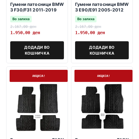
Гумени патосници BMW
Гумени патосници BMW
3 F30/F31 2011-2019
3 E90/E91 2005-2012
Во залиха
Во залиха
2.167,00
ден
2.167,00
ден
1.950,00
ден
1.950,00
ден
ДОДАДИ ВО
ДОДАДИ ВО
КОШНИЧКА
КОШНИЧКА
На залиха
На залиха
АКЦИЈА!
АКЦИЈА!