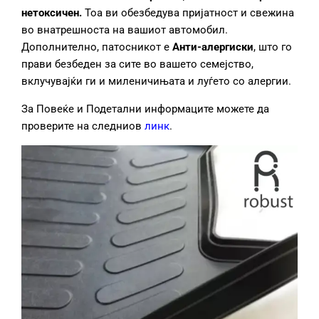
нетоксич
ен.
Тоа ви обезбедува пријатност и свежина
во внатрешноста на вашиот автомобил.
Дополнително, патосникот е
Анти
-алерги
ски
, што го
прави безбеден за сите во вашето семејство,
вклучувајќи ги и миленичињата и луѓето со алергии.
За Повеќе и Подетални информаците можете да
проверите на следниов
линк
.