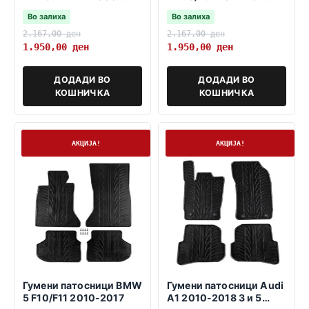
03.2010
Во залиха
Во залиха
2.167,00
ден
2.167,00
ден
1.950,00
ден
1.950,00
ден
ДОДАДИ ВО
ДОДАДИ ВО
КОШНИЧКА
КОШНИЧКА
На залиха
На залиха
АКЦИЈА!
АКЦИЈА!
Гумени патосници BMW
Гумени патосници Audi
5 F10/F11 2010-2017
A1 2010-2018 3 и 5