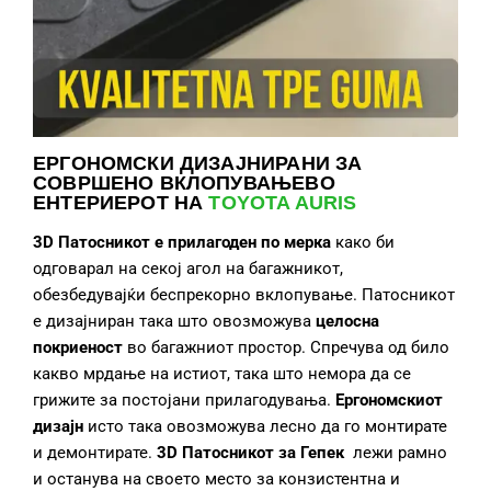
ЕРГОНОМСКИ ДИЗАЈНИРАНИ ЗА
СОВРШЕНО ВКЛОПУВАЊЕВО
ЕНТЕРИЕРОТ НА
TOYOTA AURIS
3D Патосник
от
е
прилагоде
н по мерка
како би
одговарал на секој агол на багажникот,
обезбедувајќи беспрекорно вклопување. Патосникот
е дизајниран така што овозможува
целосн
а
покриеност
во багажниот простор. Спречува од било
какво мрдање на истиот, така што немора да се
грижите за постојани прилагодувања.
Ергономскиот
дизајн
исто така овозможува лесно да го монтирате
и демонтирате.
3D Патосник
от
за Гепек
лежи рамно
и останува на своето место за конзистентна и