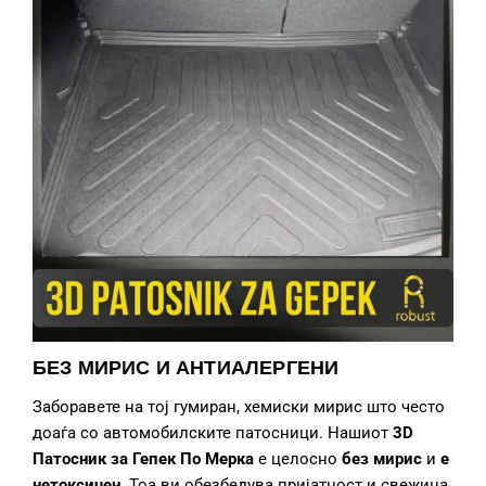
БЕЗ МИРИС И АНТИАЛЕРГЕНИ
Заборавете на тој гумиран, хемиски мирис што често
доаѓа со автомобилските патосници. Нашиот
3D
Патосник за Гепек
По Мерка
е целосно
без мирис
и
е
нетоксич
ен.
Тоа ви обезбедува пријатност и свежина