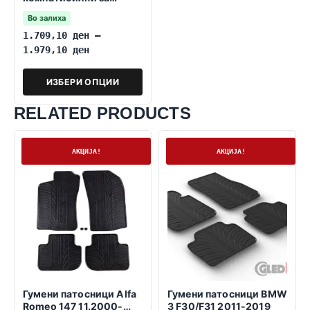
TOYOTA Auris 2012-
Во залиха
2018
1.709,10
ден
–
1.979,10
ден
ИЗБЕРИ ОПЦИИ
RELATED PRODUCTS
На залиха
На залиха
АКЦИЈА!
АКЦИЈА!
Гумени патосници Alfa
Гумени патосници BMW
Romeo 147 11.2000-
3 F30/F31 2011-2019