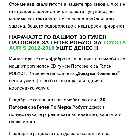
Стоиме зад квалитетот на нашите производи. Ако не
сте целосно задоволни со вашата купување, ве
молиме контактирајте не за лесно враќање или
замена. Вашето задоволство е наш врвен приоритет.
НАРАЧАЈТЕ ГО ВАШИОТ 3D ГУМЕН
ПАТОСНИК ЗА ГЕПЕК РОБУСТ ЗА
TOYOTA
AURIS 2012-2018
УШТЕ ДЕНЕС!!!
Инвестирајте во најдоброто за вашиот автомобил со
нашиот оргинален 3D гумен Патосник за Гепек
РОБУСТ. Кликнете на копчето
„Додај во Кошничка“
сега и уживајте во брза испорака и одлична
корисничка услуга.
Подобрете го вашиот автомобил со овие
3D
Патосник за Гепек
По Мерка Робуст
денес и
почувствувајте ја разликата во квалитет, заштита и
одржливост!
Проверете ја целата понуда за секаков тип на