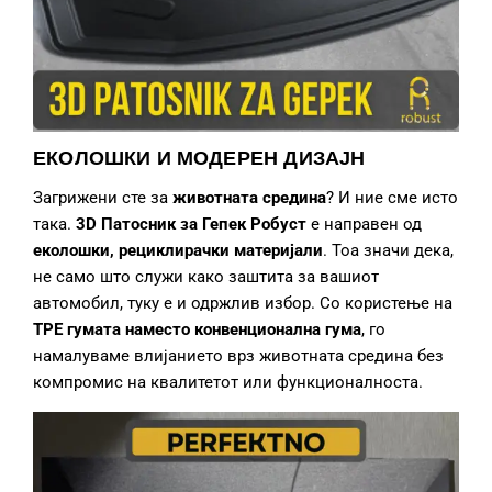
ЕКОЛОШКИ И МОДЕРЕН ДИЗАЈН
Загрижени сте за
животната средина
? И ние сме исто
така.
3D Патосник за Гепек
Робуст
е направен од
еколошки, рециклирачки материјали
. Тоа значи дека,
не само што служи како заштита за вашиот
автомобил, туку е и одржлив избор. Со користење на
TPE гумата наместо конвенционална гума
, го
намалуваме влијанието врз животната средина без
компромис на квалитетот или функционалноста.