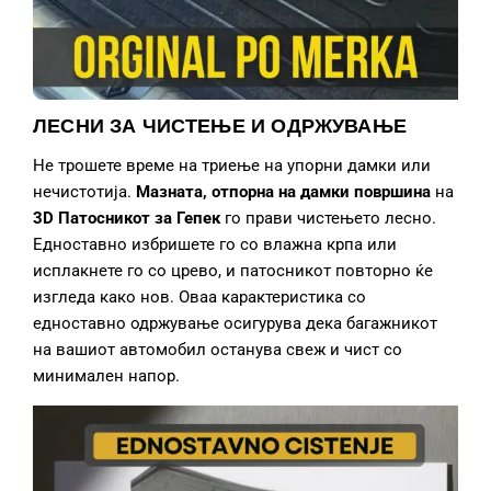
ЛЕСНИ ЗА ЧИСТЕЊЕ И ОДРЖУВАЊЕ
Не трошете време на триење на упорни дамки или
нечистотија.
Мазната, отпорна на дамки површина
на
3D Патосникот за Гепек
го прави чистењето лесно.
Едноставно избришете го со влажна крпа или
исплакнете го со црево, и патосникот повторно ќе
изгледа како нов. Оваа карактеристика со
едноставно одржување осигурува дека багажникот
на вашиот автомобил останува свеж и чист со
минимален напор.