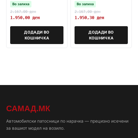
врати sportback
Во залиха
Во залиха
2.167,00
ден
2.167,00
ден
1.950,00
ден
1.950,30
ден
ДОДАДИ ВО
ДОДАДИ ВО
КОШНИЧКА
КОШНИЧКА
САМАД.МК
Автомобилски патосници по нарачка — прецизно исечени
за вашиот модел на возило.