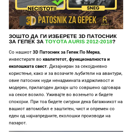
ЗОШТО ДА ГИ ИЗБЕРЕТЕ
3D ПАТОСНИК
ЗА ГЕПЕК ЗА
TOYOTA AURIS 2012-2018
?
Со нашиот
3D Патосник за Гепек
По Мерка
,
инвестирате во
квалитет
от, функционалност
а и
еколошка
та свест
. Дизајниран за секојдневно
користење, како и за возачите љубители на авантури,
овие патосник нуди ненадмината издржливост и
модерен, прилагоден дизајн што совршено одговара
на секое возило. Уживајте во возењето и бидете
спокојни. При тоа бидете сигурни дека багажникот на
вашиот автомобил е заштитен, чист и опремен со
еден од најнапредните, еколошки производи на
пазарот.