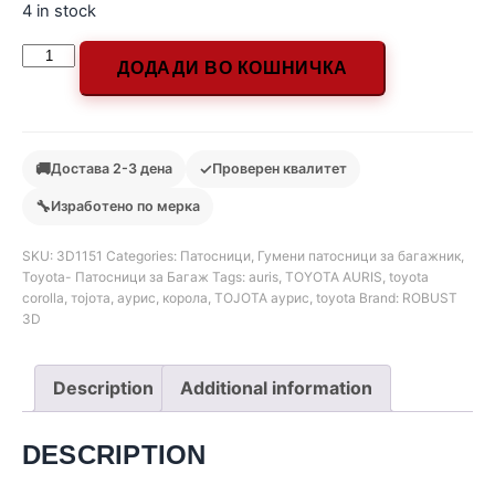
4 in stock
ДОДАДИ ВО КОШНИЧКА
🚚
✓
Достава 2-3 дена
Проверен квалитет
🔧
Изработено по мерка
SKU:
3D1151
Categories:
Патосници
,
Гумени патосници за багажник
,
Toyota- Патосници за Багаж
Tags:
auris
,
TOYOTA AURIS
,
toyota
corolla
,
тојота
,
аурис
,
корола
,
ТОЈОТА аурис
,
toyota
Brand:
ROBUST
3D
Description
Additional information
DESCRIPTION