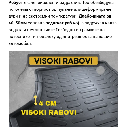
Робуст
е флексибилен и издржлив. Тоа обезбедува
поголема отпорност од пукање или деформирање
дури и на екстремни температури.
Длабочината од
40-50мм
создава
подигнат раб
кој ја задржува калта,
водата и нечистотиите безбедно во рамките на
патосникот и подалеку од внатрешноста на вашиот
автомобил.