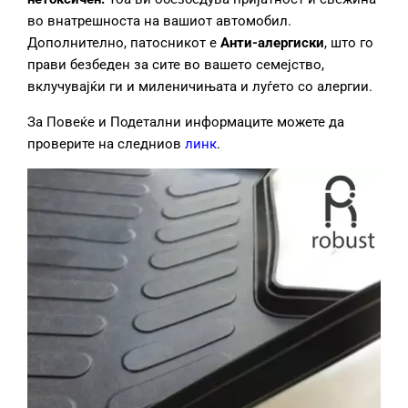
во внатрешноста на вашиот автомобил.
Дополнително, патосникот е
Анти
-алерги
ски
, што го
прави безбеден за сите во вашето семејство,
вклучувајќи ги и миленичињата и луѓето со алергии.
За Повеќе и Подетални информаците можете да
проверите на следниов
линк
.