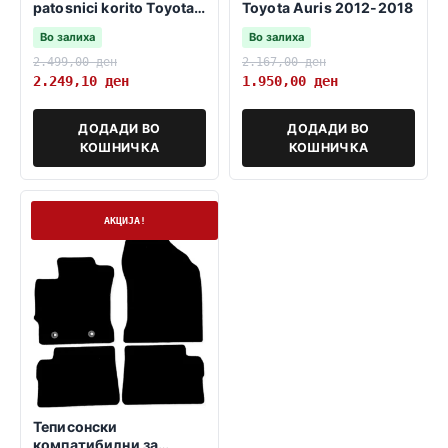
patosnici korito Toyota
Toyota Auris 2012-2018
Auris 2012-2018 MK2
Во залиха
Во залиха
2.499,00
ден
2.167,00
ден
2.249,10
ден
1.950,00
ден
ДОДАДИ ВО
ДОДАДИ ВО
КОШНИЧКА
КОШНИЧКА
На залиха
АКЦИЈА!
Теписонски
компатибилни за