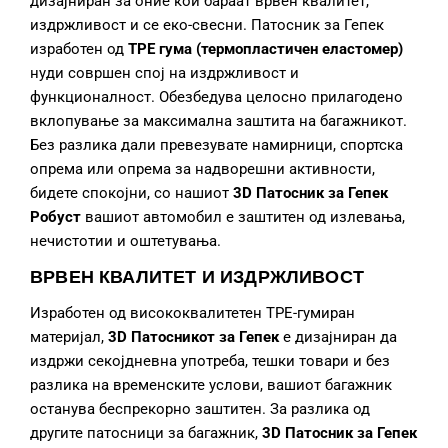
дизајниран за оние кои бараат врвен квалитет,
издржливост и се еко-свесни. Патосник за Гепек
изработен од
TPE гума (термопластичен еластомер)
нуди совршен спој на издржливост и
функционалност. Обезбедува целосно прилагодено
вклопување за максимална заштита на багажникот.
Без разлика дали превезувате намирници, спортска
опрема или опрема за надворешни активности,
бидете спокојни, со нашиот
3D Патосник за Гепек
Робуст
вашиот автомобил е заштитен од излевања,
нечистотии и оштетувања.
ВРВЕН КВАЛИТЕТ И ИЗДРЖЛИВОСТ
Изработен од висококвалитетен TPE-гумиран
материјал,
3D Патосникот за Гепек
е дизајниран да
издржи секојдневна употреба, тешки товари и без
разлика на временските услови, вашиот багажник
останува беспрекорно заштитен. За разлика од
другите патосници за багажник,
3D Патосник за Гепек