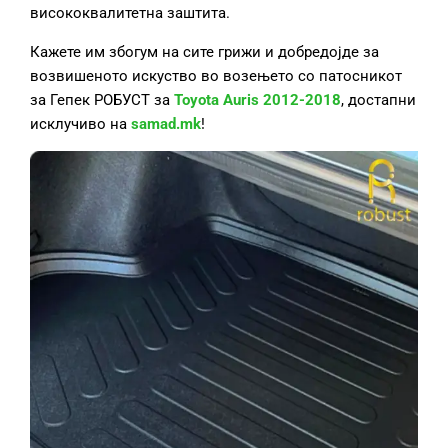
висококвалитетна заштита.
Кажете им збогум на сите грижи и добредојде за
возвишеното искуство во возењето со патосникот
за Гепек РОБУСТ за
Toyota Auris 2012-2018
, достапни
исклучиво на
samad.mk
!