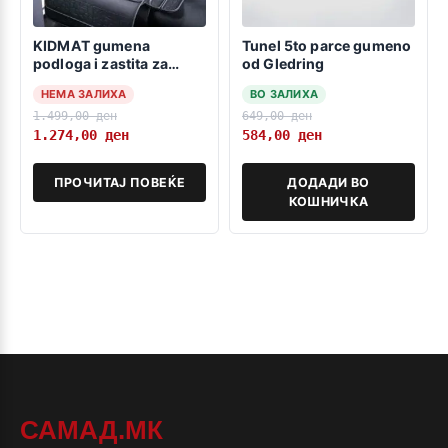
KIDMAT gumena
Tunel 5to parce gumeno
podloga i zastita za
od Gledring
detsko sediste
НЕМА ЗАЛИХА
ВО ЗАЛИХА
1.499,00
ден
649,00
ден
1.274,00
ден
584,00
ден
ПРОЧИТАЈ ПОВЕЌЕ
ДОДАДИ ВО
КОШНИЧКА
САМАД.МК