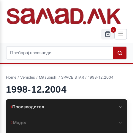
0
☰
Home
/ Vehicles /
Mitsubishi
/
SPACE STAR
/ 1998-12.2004
1998-12.2004
Производител
1
Модел
2