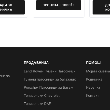
АДИ ВО
ПРОЧИТАЈ ПОВЕЌЕ
ДО
НИЧКА
К
ПРОДАВНИЦА
ПОМОШ
Land Rover- Гумени Патосници
Мојата сметк
ени за
Гумени патосници за багажник
Кошничка
Porsche- Патосници за Багаж
Нарачка
Теписонски Chevrolet
Контакт
Теписонски DAF