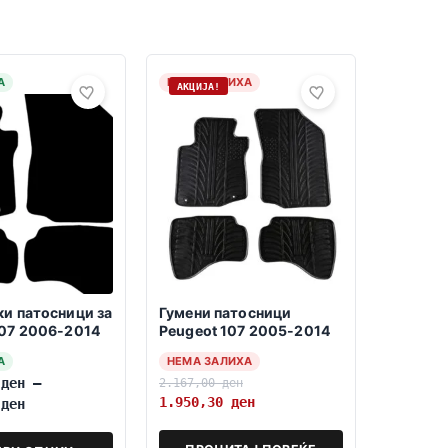
А
НЕМА ЗАЛИХА
АКЦИЈА!
ки патосници за
Гумени патосници
107 2006-2014
Peugeot 107 2005-2014
А
НЕМА ЗАЛИХА
0
ден
–
2.167,00
ден
1.950,30
ден
0
ден