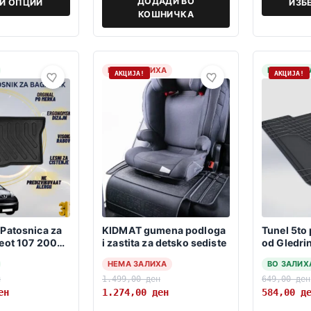
ДОДАДИ ВО
РИ ОПЦИИ
ИЗБ
КОШНИЧКА
НЕМА ЗАЛИХА
НА ЗАЛИХ
АКЦИЈА!
АКЦИЈА!
Patosnica za
KIDMAT gumena podloga
Tunel 5to
eot 107 2005-
i zastita za detsko sediste
od Gledri
НЕМА ЗАЛИХА
ВО ЗАЛИХ
н
1.499,00
ден
649,00
ден
ен
1.274,00
ден
584,00
д