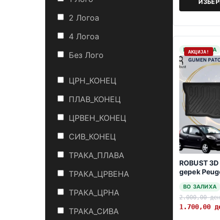
ИЗБЕ
2 Логоa
4 Логоa
НА ЗАЛИХА
АКЦИЈА!
Без Лого
ЦРН_КОНЕЦ
ПЛАВ_КОНЕЦ
ЦРВЕН_КОНЕЦ
СИВ_КОНЕЦ
ТРАКА_ПЛАВА
ROBUST 3D 
gepek Peug
ТРАКА_ЦРВЕНА
2014
ВО ЗАЛИХА
ТРАКА_ЦРНА
2.000,00
де
1.700,00
д
ТРАКА_СИВА