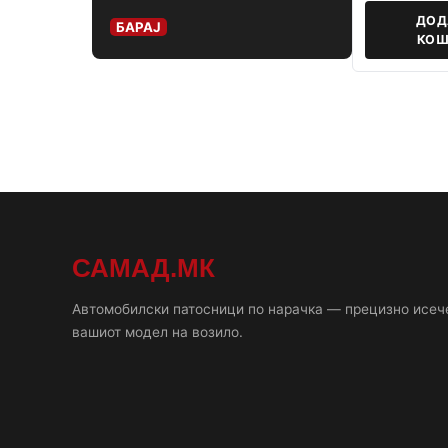
ДОД
БАРАЈ
КОШ
САМАД.МК
Автомобилски патосници по нарачка — прецизно исеч
вашиот модел на возило.