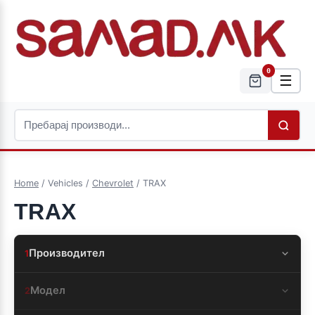
0
☰
Home
/ Vehicles /
Chevrolet
/ TRAX
TRAX
Производител
1
Модел
2