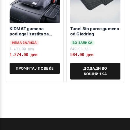
KIDMAT gumena
Tunel 5to parce gumeno
podloga i zastita za
od Gledring
detsko sediste
НЕМА ЗАЛИХА
ВО ЗАЛИХА
1.499,00
ден
649,00
ден
1.274,00
ден
584,00
ден
ПРОЧИТАЈ ПОВЕЌЕ
ДОДАДИ ВО
КОШНИЧКА