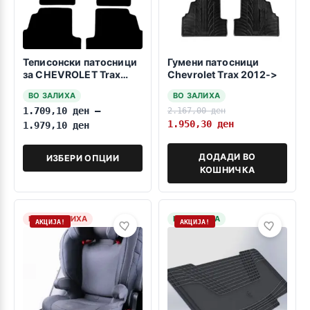
Теписонски патосници
Гумени патосници
за CHEVROLET Trax
Chevrolet Trax 2012->
2012-2020
ВО ЗАЛИХА
ВО ЗАЛИХА
1.709,10
ден
–
2.167,00
ден
1.950,30
ден
1.979,10
ден
ДОДАДИ ВО
ИЗБЕРИ ОПЦИИ
КОШНИЧКА
НЕМА ЗАЛИХА
НА ЗАЛИХА
АКЦИЈА!
АКЦИЈА!