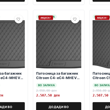
НА ЗАЛИХА
НА ЗАЛИХ
АКЦИЈА!
АКЦИЈА!
за багажник
Патосница за багажник
Патосниц
4-eC4-MHEV
Citroen C4-eC4-MHEV
Citroen C
2020-2024
Hybrid 2024>>> gorno
2025>>>
ВО ЗАЛИХА
ВО ЗАЛИХ
nivo
var. nivo
н
2.950,00
ден
2.950,00
д
ен
2.507,50
ден
2.507,5
АДИ ВО
ДОДАДИ ВО
ДО