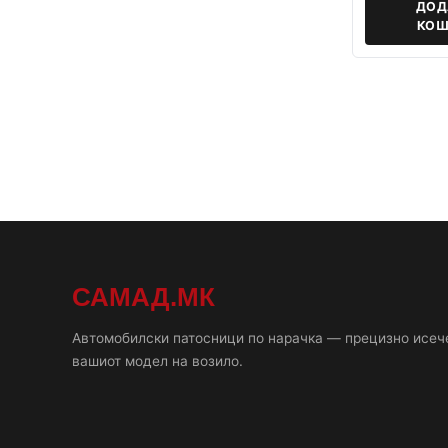
ДОД
КОШ
САМАД.МК
Автомобилски патосници по нарачка — прецизно исеч
вашиот модел на возило.