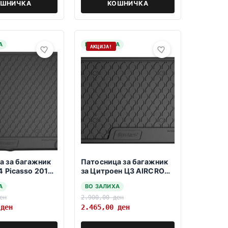
ОШНИЧКА
КОШНИЧКА
А
НА ЗАЛИХА
АКЦИЈА!
а за багажник
Патосница за багажник
4 Picasso 2013-
за Цитроен Ц3 AIRCROSS
10.2017-> Горна
А
ВО ЗАЛИХА
положба
ен
2.900,00
ден
0
ден
2.465,00
ден