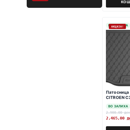
КОШ
НА ЗАЛИХА
АКЦИЈА!
Патосница 
CITROEN C
hatchback
ВО ЗАЛИХА
2.900,00
де
2.465,00
д