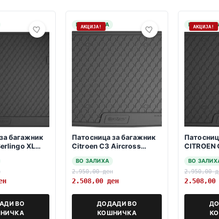
НА ЗАЛИХА
НА ЗАЛИХ
АКЦИЈА!
АКЦИЈА!
за багажник
Патосница за багажник
Патосниц
Berlingo XL
Citroen C3 Aircross
CITROEN 
atnicko
2024>>> – gorno var.
Picasso /
ВО ЗАЛИХА
ВО ЗАЛИХ
nivo-
2013-> -с
н
2.950,00
ден
2.950,00
д
седишта-
ен
2.508,00
ден
2.508,0
АДИ ВО
ДОДАДИ ВО
ДО
НИЧКА
КОШНИЧКА
К