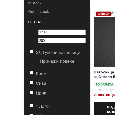
In stock
Out of stock
НА ЗАЛИХА
АКЦИЈА!
FILTERS
3Д Гумени патосници
Прикажи повеќе
Патосница 
Крем
за Citroen 
02.2018- P
Сива
ВО ЗАЛИХА
3.299,00
де
Црна
2.804,00
д
1 Лого
ДОД
КОШ