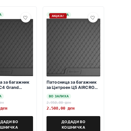
А
НА ЗАЛИХА
АКЦИЈА!
а за багажник
Патосница за багажник
C4 Grand
за Цитроен Ц5 AIRCROSS
 Spacetourer
2018->
А
ВО ЗАЛИХА
о 5 и 7
ен
2.950,00
ден
0
ден
2.508,00
ден
ДАДИ ВО
ДОДАДИ ВО
ОШНИЧКА
КОШНИЧКА