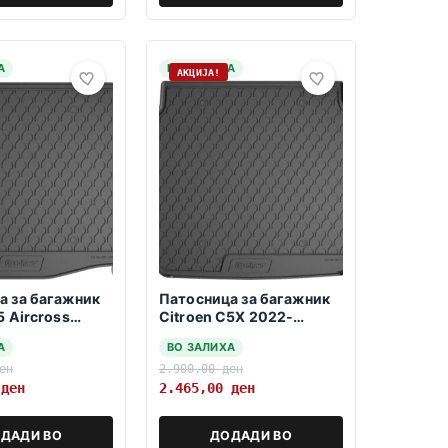
А
НА ЗАЛИХА
АКЦИЈА!
а за багажник
Патосница за багажник
5 Aircross
Citroen C5X 2022-
 MHEV
>Hybrid HB
А
ВО ЗАЛИХА
ен
2.900,00
ден
0
ден
2.465,00
ден
ДАДИ ВО
ДОДАДИ ВО