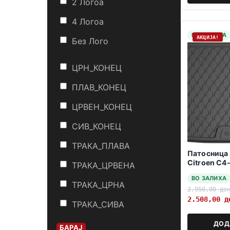
2 Логоa
4 Логоa
НА ЗАЛИХА
АКЦИЈА!
Без Лого
ЦРН_КОНЕЦ
ПЛАВ_КОНЕЦ
ЦРВЕН_КОНЕЦ
СИВ_КОНЕЦ
ТРАКА_ПЛАВА
Патосница 
Citroen C
ТРАКА_ЦРВЕНА
Hybrid 07.
ВО ЗАЛИХА
gorno var. 
ТРАКА_ЦРНА
2.950,00
де
2.508,00
д
ТРАКА_СИВА
ДОД
БАРАЈ