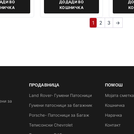
АДИ ВО
ДОДАДИ ВО
ДО
НИЧКА
КОШНИЧКА
К
1
2
3
→
ПРОДАВНИЦА
ПОМОШ
Land Rover- Гумени Патосници
Мојата сметк
ени за
Гумени патосници за багажник
Кошничка
Porsche- Патосници за Багаж
Нарачка
Теписонски Chevrolet
Контакт