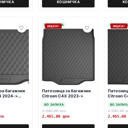
НИЧКА
КОШНИЧКА
К
НА ЗАЛИХА
НА ЗАЛИХ
АКЦИЈА!
АКЦИЈА!
за багажник
Патосница за багажник
Патосниц
3 2024->
Citroen C4X 2023->
Citroen C
>
ВО ЗАЛИХА
ВО ЗАЛИХ
н
2.900,00
ден
2.900,00
д
ен
2.465,00
ден
2.465,0