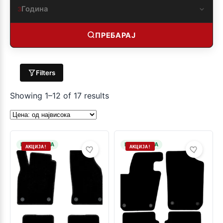
Година
3
ПРЕБАРАЈ
Filters
Showing 1–12 of 17 results
НА ЗАЛИХА
НА ЗАЛИХА
АКЦИЈА!
АКЦИЈА!