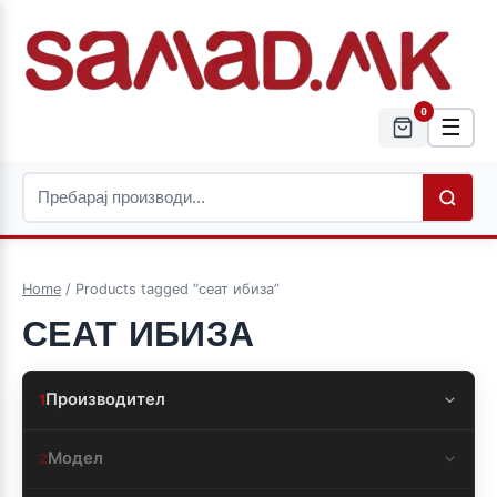
0
☰
Home
/ Products tagged “сеат ибиза”
СЕАТ ИБИЗА
Производител
1
Модел
2