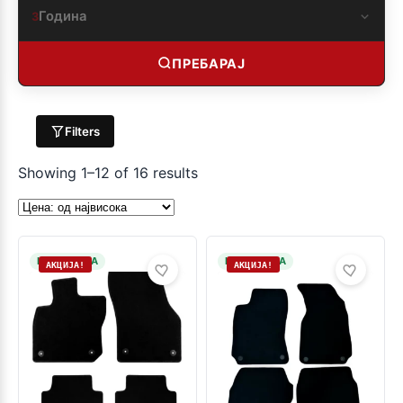
Година
3
ПРЕБАРАЈ
Filters
Showing 1–12 of 16 results
НА ЗАЛИХА
НА ЗАЛИХА
АКЦИЈА!
АКЦИЈА!