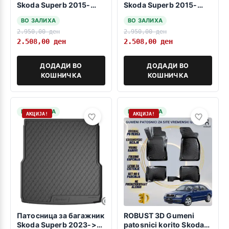
Skoda Superb 2015-
Skoda Superb 2015-
2023 karavan -dolna
2023 sedan -dolna
ВО ЗАЛИХА
ВО ЗАЛИХА
polozba-
polozba-
2.950,00
ден
2.950,00
ден
2.508,00
ден
2.508,00
ден
ДОДАДИ ВО
ДОДАДИ ВО
КОШНИЧКА
КОШНИЧКА
НА ЗАЛИХА
НА ЗАЛИХА
АКЦИЈА!
АКЦИЈА!
Патосница за багажник
ROBUST 3D Gumeni
Skoda Superb 2023->
patosnici korito Skoda