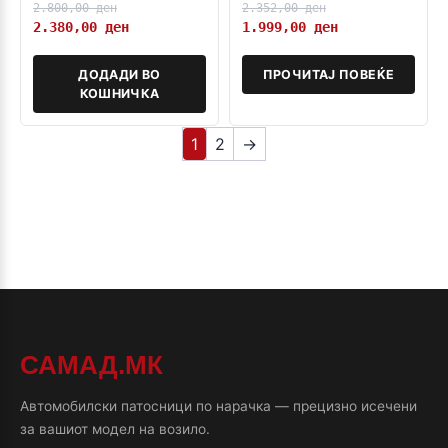
2.800,00
ден
2.352,00
ден
2.380,00
ден
1.999,00
ден
ДОДАДИ ВО
ПРОЧИТАЈ ПОВЕЌЕ
КОШНИЧКА
1
2
→
САМАД.МК
Автомобилски патосници по нарачка — прецизно исечени
за вашиот модел на возило.