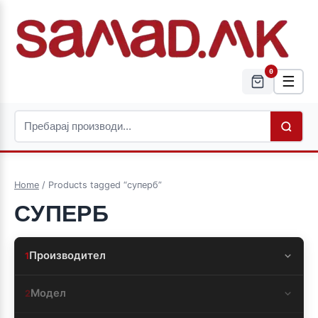
0
☰
Home
/ Products tagged “суперб”
СУПЕРБ
Производител
1
Модел
2