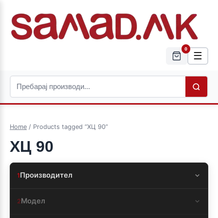
0
☰
Home
/ Products tagged “ХЦ 90”
ХЦ 90
Производител
1
Модел
2