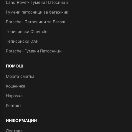
Land Rover- Гумени Патосници
Гумени патосници за багажник
Porsche- Патосници за Багаж
Теписонски Chevrolet
Теписонски DAF
Porsche- Гумени Патосници
ПОМОШ
Мојата сметка
Кошничка
Нарачка
Контакт
ИНФОРМАЦИИ
Достава