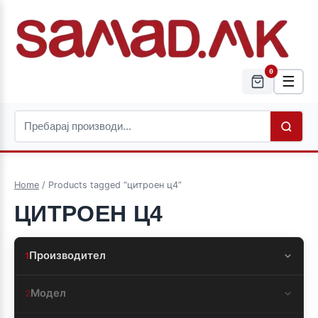
0
☰
Home
/ Products tagged “цитроен ц4”
ЦИТРОЕН Ц4
Производител
1
Модел
2