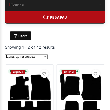
Година
3
ПРЕБАРАЈ
Filters
Showing 1–12 of 42 results
НА ЗАЛИХА
НА ЗАЛИХА
АКЦИЈА!
АКЦИЈА!