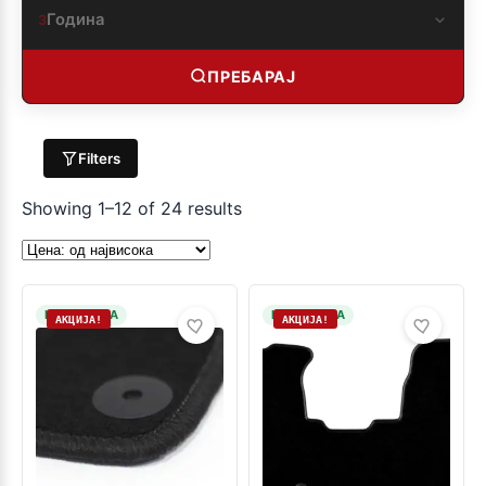
Година
3
ПРЕБАРАЈ
Filters
Showing 1–12 of 24 results
НА ЗАЛИХА
НА ЗАЛИХА
АКЦИЈА!
АКЦИЈА!