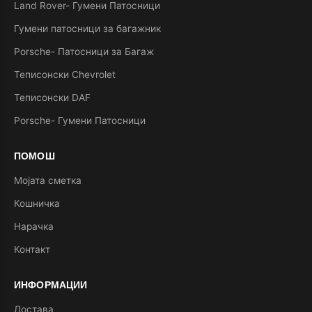
Land Rover- Гумени Патосници
Гумени патосници за багажник
Porsche- Патосници за Багаж
Теписонски Chevrolet
Теписонски DAF
Porsche- Гумени Патосници
ПОМОШ
Мојата сметка
Кошничка
Нарачка
Контакт
ИНФОРМАЦИИ
Достава