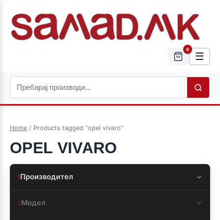
0
☰
Home
/ Products tagged “opel vivaro”
OPEL VIVARO
Производител
1
Модел
2