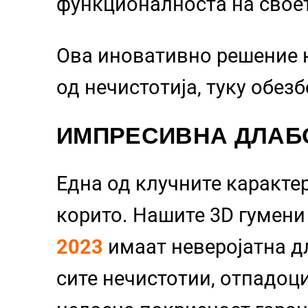
функционалноста на свое
Ова иновативно решение 
од нечистотија, туку обез
ИМПРЕСИВНА ДЛАБ
Една од клучните каракте
корито. Нашите 3D гумен
2023
имаат неверојатна 
сите нечистотии, отпадоци