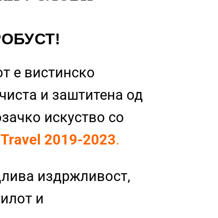
РОБУСТ!
т е вистинско
 чиста и заштитена од
озачко искуство со
 Travel 2019-2023
.
длива издржливост,
тилот и