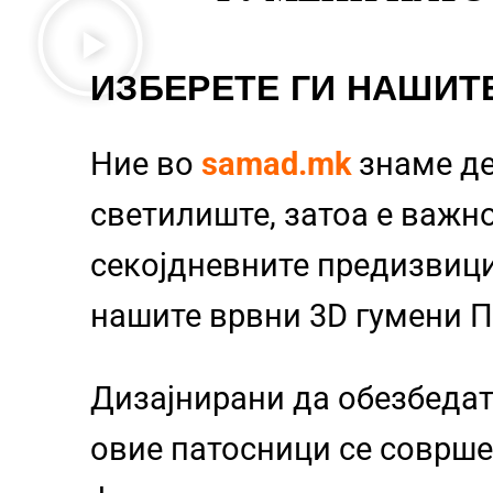
ИЗБЕРЕТЕ ГИ НАШИТ
Ние во
samad.mk
знаме д
светилиште, затоа е важно
секојдневните предизвиц
нашите врвни 3D гумени 
Дизајнирани да обезбедат
овие патосници се совршен