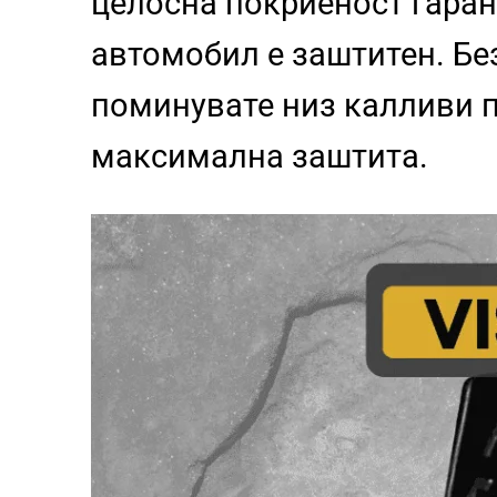
целосна покриеност гаран
автомобил е заштитен. Бе
поминувате низ калливи п
максимална заштита.