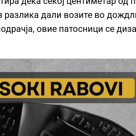
тира дека секој центиметар од 
з разлика дали возите во дожд
одрачја, овие патосници се диза