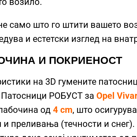
то возило.
не само што го штити вашето во
бедува и естетски изглед на вна
ОЧИНА И ПОКРИЕНОСТ
ристики на 3D гумените патосниц
и Патосници РОБУСТ за
Opel Viva
длабочина од
4 cm
, што осигурув
 и преливања (течности и снег). 