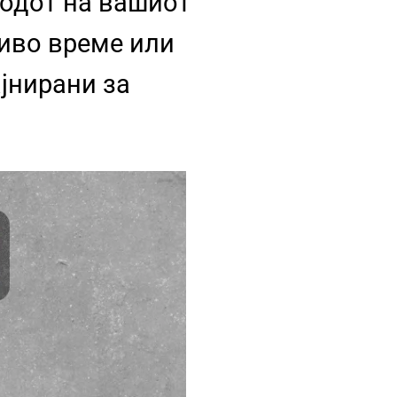
подот на вашиот
ливо време или
јнирани за