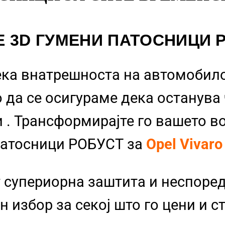
Е 3D ГУМЕНИ ПАТОСНИЦИ 
ека внатрешноста на автомобило
 да се осигураме дека останува
и
. Трансформирајте го вашето в
Патосници РОБУСТ за
Opel Vivaro
 супериорна заштита и неспоре
 избор за секој што го цени и с