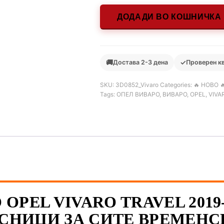
ДОДАДИ ВО КОШНИЧКА
🚚
✓
Достава 2-3 дена
Проверен к
SKU:
3D0852_Vivaro
Categories:
🔥 НОВО 
Tags:
ОПЕЛ ВИВАРО
,
ВИВАРО
,
OPEL
,
VIVA
OPEL VIVARO TRAVEL 2019-
СНИЦИ ЗА СИТЕ ВРЕМЕНС