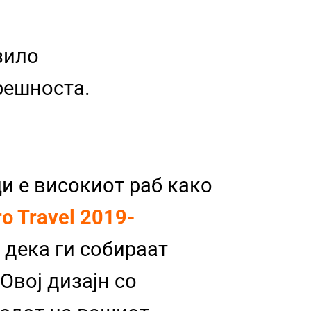
зило
трешноста.
и е високиот раб како
ro Travel 2019
-
а дека ги собираат
Овој дизајн со