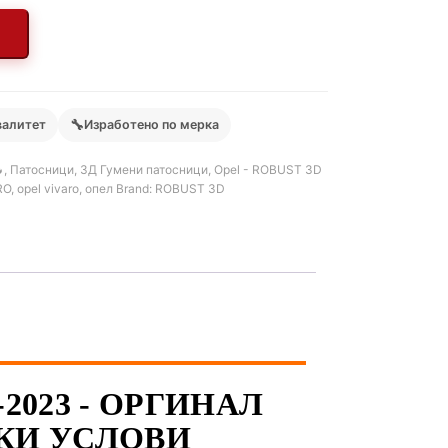
🔧
валитет
Изработено по мерка

,
Патосници
,
3Д Гумени патосници
,
Opel - ROBUST 3D
RO
,
opel vivaro
,
опел
Brand:
ROBUST 3D
2023 - ОРГИНАЛ
КИ УСЛОВИ