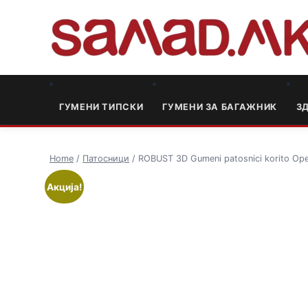
ГУМЕНИ ТИПСКИ
ГУМЕНИ ЗА БАГАЖНИК
3
Home
/
Патосници
/ ROBUST 3D Gumeni patosnici korito Ope
Акција!