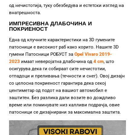
од нечистотија, туку обезбедува и естетски изглед на
внатрешноста.
ИМПРЕСИВНА ДЛАБОЧИНА И
ПОКРИЕНОСТ
Една од клучните карактеристики на 3D гумените
патосници е високиот раб како корито. Нашите 3D
гумени Патосници РОБУСТ за
Opel Vivaro 2019
-
2023
имаат неверојатна длабочина од
4 cm
, што
осигурува дека ги собираат сите нечистотии,
отпадоци и преливања (течности и снег). Овој дизајн
со целосна покриеност гарантира дека секој
центиметар од подот на вашиот автомобил е
заштитен. Без разлика дали возите во дождливо
време или поминувате низ калливи подрачја, овие
патосници се дизајнирани за максимална заштита.