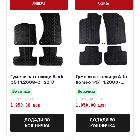
На залиха
На залиха
АКЦИЈА!
АКЦИЈА!
Гумени патосници Audi
Гумени патосници Alfa
Q5 11.2008-01.2017
Romeo 147 11.2000-
03.2010
Во залиха
Во залиха
2.167,00
ден
2.167,00
ден
1.950,30
ден
1.950,00
ден
ДОДАДИ ВО
ДОДАДИ ВО
КОШНИЧКА
КОШНИЧКА