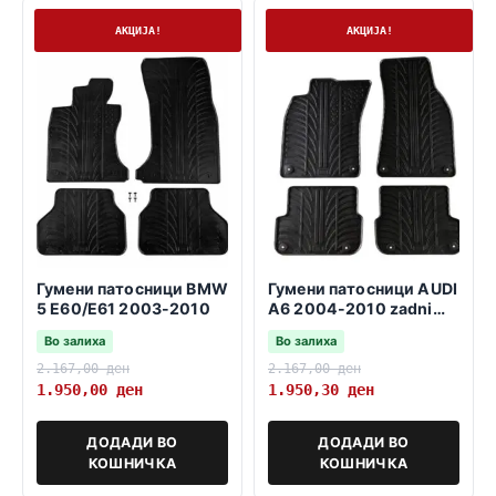
На залиха
На залиха
АКЦИЈА!
АКЦИЈА!
Гумени патосници BMW
Гумени патосници AUDI
5 E60/E61 2003-2010
A6 2004-2010 zadni
fiksatori 37,5cm
Во залиха
Во залиха
2.167,00
ден
2.167,00
ден
1.950,00
ден
1.950,30
ден
ДОДАДИ ВО
ДОДАДИ ВО
КОШНИЧКА
КОШНИЧКА