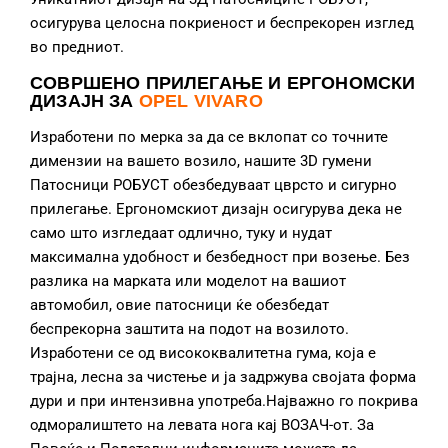
осигурува целосна покриеност и беспрекорен изглед
во предниот.
СОВРШЕНО ПРИЛЕГАЊЕ И ЕРГОНОМСКИ
ДИЗАЈН ЗА
OPEL VIVARO
Изработени по мерка за да се вклопат со точните
димензии на вашето возило, нашите 3D гумени
Патосници РОБУСТ обезбедуваат цврсто и сигурно
прилегање. Ергономскиот дизајн осигурува дека не
само што изгледаат одлично, туку и нудат
максимална удобност и безбедност при возење. Без
разлика на марката или моделот на вашиот
автомобил, овие патосници ќе обезбедат
беспрекорна заштита на подот на возилото.
Изработени се од висококвалитетна гума, која е
трајна, лесна за чистење и ја задржува својата форма
дури и при интензивна употреба.Најважно го покрива
одморалиштето на левата нога кај ВОЗАЧ-от. За