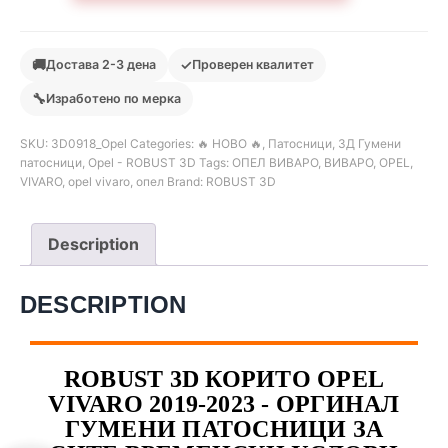
🚚
✓
Достава 2-3 дена
Проверен квалитет
🔧
Изработено по мерка
SKU:
3D0918_Opel
Categories:
🔥 НОВО 🔥
,
Патосници
,
3Д Гумени
патосници
,
Opel - ROBUST 3D
Tags:
ОПЕЛ ВИВАРО
,
ВИВАРО
,
OPEL
,
VIVARO
,
opel vivaro
,
опел
Brand:
ROBUST 3D
Description
DESCRIPTION
ROBUST 3D КОРИТО OPEL
VIVARO 2019-2023 - ОРГИНАЛ
ГУМЕНИ ПАТОСНИЦИ ЗА