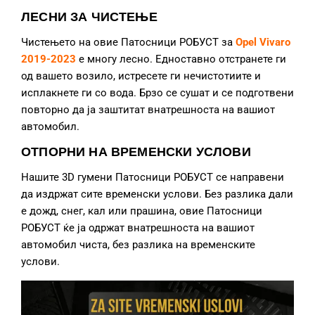
ЛЕСНИ ЗА ЧИСТЕЊЕ
Чистењето на овие Патосници РОБУСТ за
Opel Vivaro
2019
-2023
е многу лесно. Едноставно отстранете ги
од вашето возило, истресете ги нечистотиите и
исплакнете ги со вода. Брзо се сушат и се подготвени
повторно да ја заштитат внатрешноста на вашиот
автомобил.
ОТПОРНИ НА ВРЕМЕНСКИ УСЛОВИ
Нашите 3D гумени Патосници РОБУСТ се направени
да издржат сите временски услови. Без разлика дали
е дожд, снег, кал или прашина, овие Патосници
РОБУСТ ќе ја одржат внатрешноста на вашиот
автомобил чиста, без разлика на временските
услови.