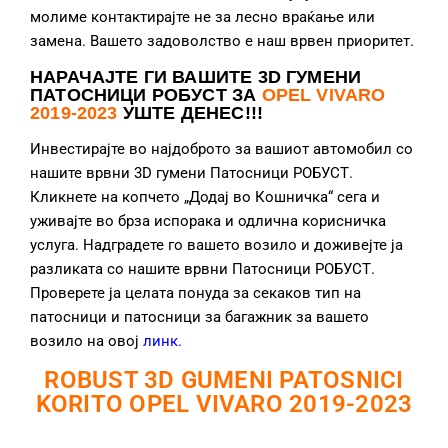
молиме контактирајте не за лесно враќање или
замена. Вашето задоволство е наш врвен приоритет.
НАРАЧАЈТЕ ГИ ВАШИТЕ 3D ГУМЕНИ
ПАТОСНИЦИ РОБУСТ ЗА
OPEL VIVARO
2019
-2023
УШТЕ ДЕНЕС!!!
Инвестирајте во најдоброто за вашиот автомобил со
нашите врвни 3D гумени Патосници РОБУСТ.
Кликнете на копчето „Додај во Кошничка“ сега и
уживајте во брза испорака и одлична корисничка
услуга. Надградете го вашето возило и доживејте ја
разликата со нашите врвни Патосници РОБУСТ.
Проверете ја целата понуда за секаков тип на
патосници и патосници за багажник за вашето
возило на овој
линк
.
ROBUST 3D GUMENI PATOSNICI
KORITO OPEL VIVARO 2019-2023