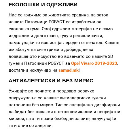
ЕКОЛОШКИ И ОДРЖЛИВИ
Ние се грижиме за животната средина, па затоа
нашите Патосници РОБУСТ се изработени од
еколошка гума. Овој одржлив материјал не е само
издржлив и долготраен, туку и рециклирачки,
намалувајќи го вашиот јаглероден отпечаток. Кажете
им збогум на сите грижи и добредојде за
возвишеното искуство во возењето со нашите 3D
гумени Патосници РОБУСТ за
Opel Vivaro 2019
-2023
,
достапни исклучиво на
samad.mk
!
АНТИАЛЕРГИСКИ И БЕЗ МИРИС
Уживајте во почисто и поздраво возачко
опкружување со нашите антиалергиски гумени
патосници без мирис. Тие се специјално дизајнирани
да бидат без никакви штетни хемикалии и непријатни
мириси, што ги прави безбедни за сите, вклучувајќи
ги и оние со алергии.