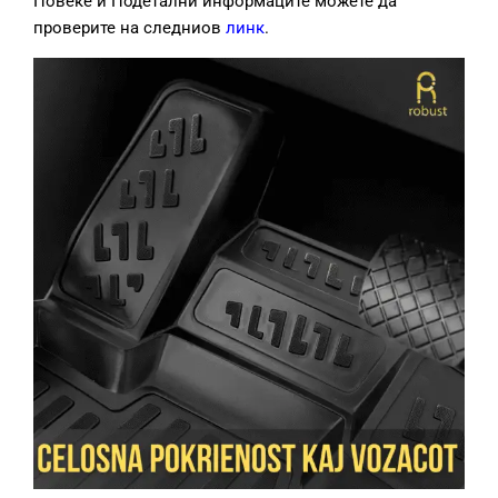
Повеќе и Подетални информаците можете да
проверите на следниов
линк
.