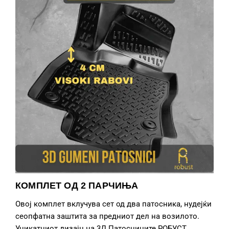
КОМПЛЕТ ОД 2 ПАРЧИЊА
Овој комплет вклучува сет од два патосника, нудејќи
сеопфатна заштита за предниот дел на возилото.
Уникатниот дизајн на 3Д Патосниците РОБУСТ,