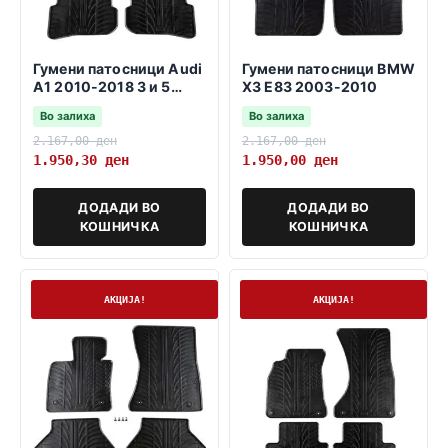
Гумени патосници Audi
Гумени патосници BMW
A1 2010-2018 3 и 5
X3 E83 2003-2010
врати sportback
Во залиха
Во залиха
2.167,00
ден
2.167,00
ден
1.950,30
ден
1.950,00
ден
ДОДАДИ ВО
ДОДАДИ ВО
КОШНИЧКА
КОШНИЧКА
На залиха
На залиха
АКЦИЈА!
АКЦИЈА!