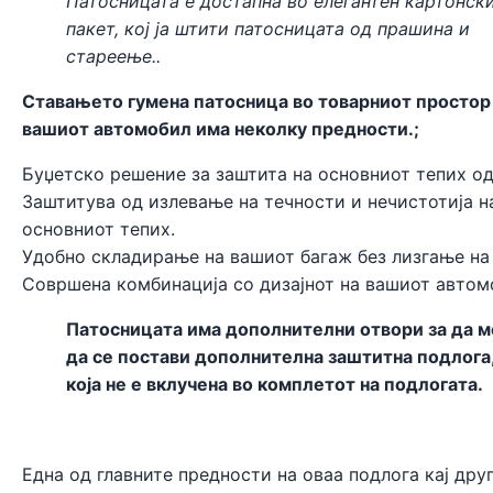
Патосницата е достапна во елегантен картонск
пакет, кој ја штити патосницата од прашина и
стареење..
Ставањето гумена патосница во товарниот простор
вашиот автомобил има неколку предности.;
Буџетско решение за заштита на основниот тепих од
Заштитува од излевање на течности и нечистотија н
основниот тепих.
Удобно складирање на вашиот багаж без лизгање на
Совршена комбинација со дизајнот на вашиот автом
Патосницата има дополнителни отвори за да 
да се постави дополнителна заштитна подлога
која не е вклучена во комплетот на подлогата.
Една од главните предности на оваа подлога кај дру