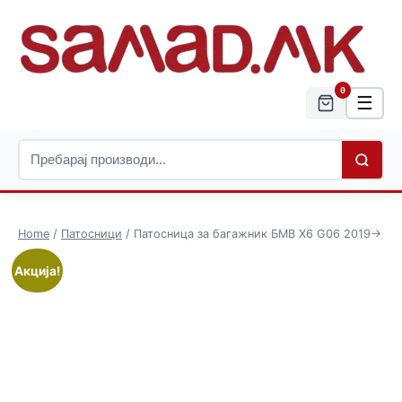
0
☰
Home
/
Патосници
/ Патосница за багажник БМВ Х6 G06 2019->
Акција!