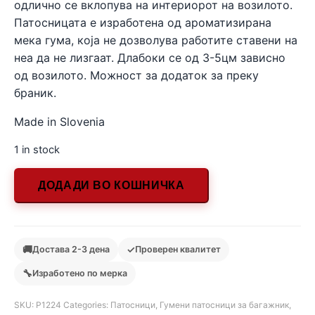
одлично се вклопува на интериорот на возилото.
Патосницата е изработена од ароматизирана
мека гума, која не дозволува работите ставени на
неа да не лизгаат. Длабоки се од 3-5цм зависно
од возилото. Можност за додаток за преку
браник.
Made in Slovenia
1 in stock
ДОДАДИ ВО КОШНИЧКА
🚚
✓
Достава 2-3 дена
Проверен квалитет
🔧
Изработено по мерка
SKU:
Р1224
Categories:
Патосници
,
Гумени патосници за багажник
,