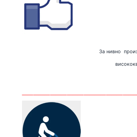
За нивно
високок
_______
_____________