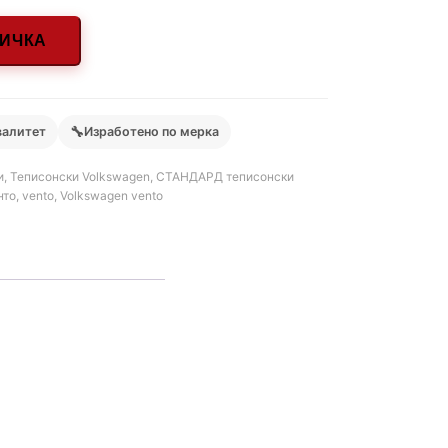
НИЧКА
🔧
валитет
Изработено по мерка
и
,
Теписонски Volkswagen
,
СТАНДАРД теписонски
нто
,
vento
,
Volkswagen vento