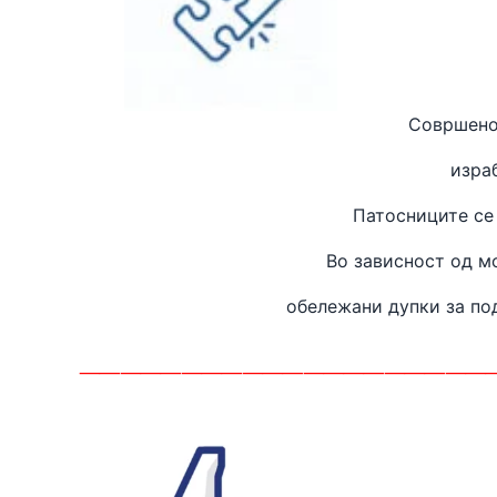
Совршено
изра
Патосниците се
Во зависност од м
обележани дупки за п
____________________