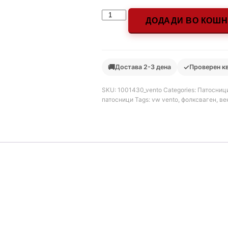
ДОДАДИ ВО КОШ
🚚
✓
Достава 2-3 дена
Проверен к
SKU:
1001430_vento
Categories:
Патосниц
патосници
Tags:
vw vento
,
фолксваген
,
ве