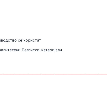
 производство се користат
валитетени
Белгиски материјали.
________________________