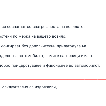
 се совпаѓаат
со внатрешноста на
возилото,
ботени
по мерка на вашето возило.
 монтираат без дополнителни прилагодувања.
оделот на автомобилот, самите патосници имаат
одобро прицврстување и фиксирање во автомобилот.
________________________
Исклучително се издржливи,