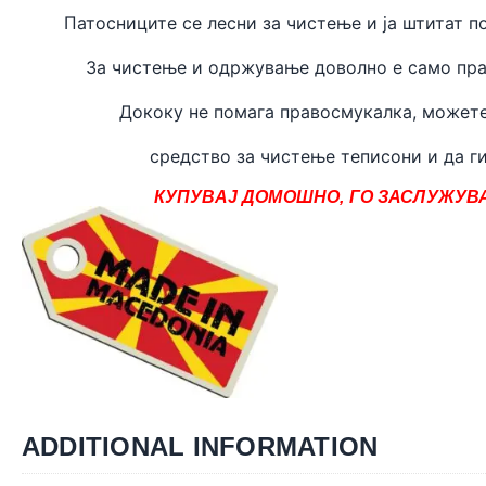
Патосниците се лесни за чистење и ја штитат п
За чистење и одржување доволно е само пра
Дококу не помага правосмукалка, может
средство за чистење теписони и да ги
КУПУВАЈ ДОМОШНО, ГО ЗАСЛУЖУВА
ADDITIONAL INFORMATION