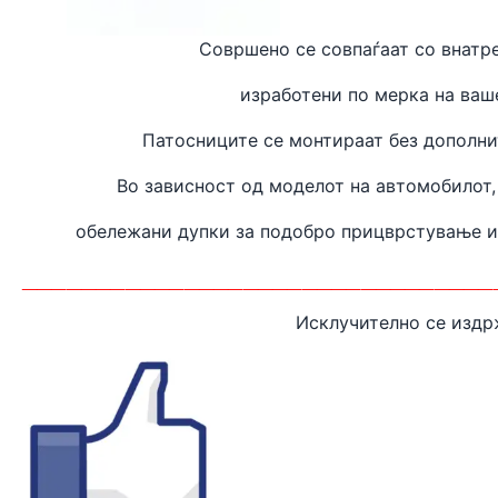
Совршено се совпаѓаат
со внатр
изработени
по мерка на ваш
Патосниците се монтираат без дополн
Во зависност од моделот на автомобилот,
обележани дупки за подобро прицврстување 
________________________________
Исклучително се издр