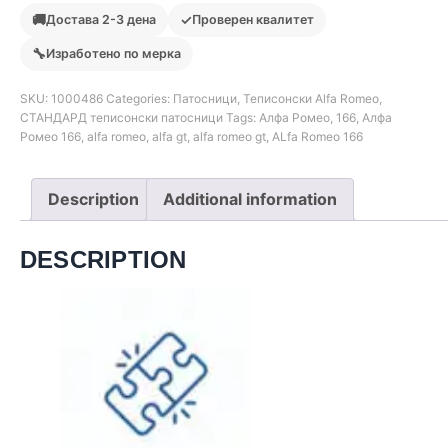
🚚
✓
Достава 2-3 дена
Проверен квалитет
🔧
Изработено по мерка
SKU:
1000486
Categories:
Патосници
,
Теписонски Alfa Romeo
,
СТАНДАРД теписонски патосници
Tags:
Алфа Ромео
,
166
,
Алфа
Ромео 166
,
alfa romeo
,
alfa gt
,
alfa romeo gt
,
ALfa Romeo 166
Description
Additional information
DESCRIPTION