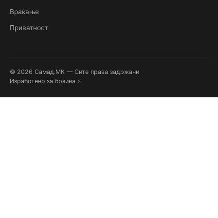
Враќање
Приватност
© 2026 Самад.МК — Сите права задржани
Изработено за брзина ⚡