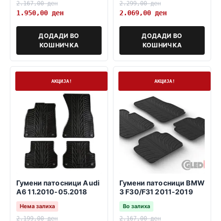
2.167,00
ден
2.299,00
ден
1.950,00
ден
2.069,00
ден
ДОДАДИ ВО
ДОДАДИ ВО
КОШНИЧКА
КОШНИЧКА
Нема залиха
На залиха
АКЦИЈА!
АКЦИЈА!
Гумени патосници Audi
Гумени патосници BMW
A6 11.2010-05.2018
3 F30/F31 2011-2019
Нема залиха
Во залиха
2.199,00
ден
2.167,00
ден