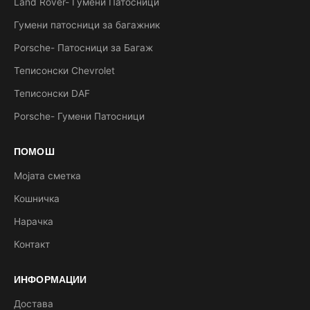
Land Rover- Гумени Патосници
Гумени патосници за багажник
Porsche- Патосници за Багаж
Теписонски Chevrolet
Теписонски DAF
Porsche- Гумени Патосници
ПОМОШ
Мојата сметка
Кошничка
Нарачка
Контакт
ИНФОРМАЦИИ
Достава