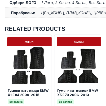
Одбери ЛОГО
1 Лого
,
2 Логоa
,
4 Логоa
,
Без Лого
Порабување
ЦРН_КОНЕЦ
,
ПЛАВ_КОНЕЦ
,
ЦРВЕ
RELATED PRODUCTS
На залиха
На залиха
АКЦИЈА!
АКЦИЈА!
Гумени патосници BMW
Гумени патосници BMW
X1 E84 2009-2015
X5 E70 2006-2013
Во залиха
Во залиха