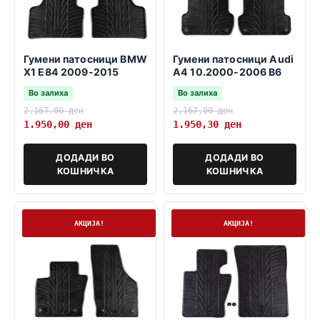
Гумени патосници BMW
Гумени патосници Audi
X1 E84 2009-2015
A4 10.2000-2006 B6
Во залиха
Во залиха
2.167,00
ден
2.167,00
ден
1.950,00
ден
1.950,30
ден
ДОДАДИ ВО
ДОДАДИ ВО
КОШНИЧКА
КОШНИЧКА
На залиха
На залиха
АКЦИЈА!
АКЦИЈА!