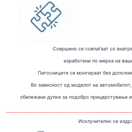
Совршено се совпаѓаат
со внатр
изработени
по мерка на ваш
Патосниците се монтираат без дополн
Во зависност од моделот на автомобилот,
обележани дупки за подобро прицврстување 
________________________________
Исклучително се издр