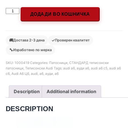
ДОДАДИ ВО КОШНИЧКА
🚚
✓
Достава 2-3 дена
Проверен квалитет
🔧
Изработено по мерка
SKU:
1000419
Categories:
Патосници
,
СТАНДАРД теписонски
патосници
,
Теписонски Audi
Tags:
audi a6
,
ауди а6
,
audi a6 c5
,
audi a6
c6
,
Audi A6 Ц6
,
audi
,
a6
,
ауди
,
а6
Description
Additional information
DESCRIPTION