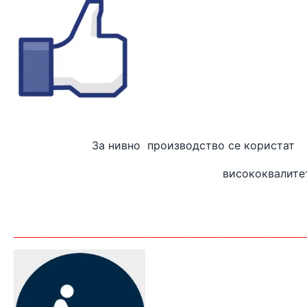
За нивно производство
висококвалите
_______
_________________________