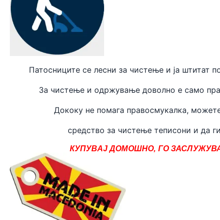
Патосниците се лесни за чистење и ја штитат п
За чистење и одржување доволно е само пра
Дококу не помага правосмукалка, может
средство за чистење теписони и да ги
КУПУВАЈ ДОМОШНО, ГО ЗАСЛУЖУВА