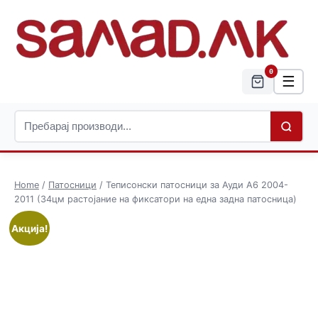
0
☰
Home
/
Патосници
/ Теписонски патосници за Ауди А6 2004-
2011 (34цм растојание на фиксатори на една задна патосница)
Акција!