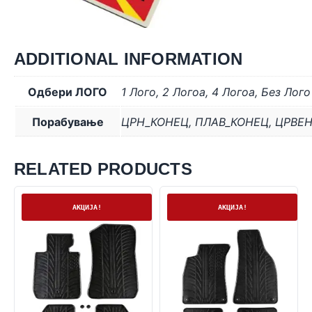
ADDITIONAL INFORMATION
Одбери ЛОГО
1 Лого
,
2 Логоa
,
4 Логоa
,
Без Лого
Порабување
ЦРН_КОНЕЦ
,
ПЛАВ_КОНЕЦ
,
ЦРВЕ
RELATED PRODUCTS
На залиха
На залиха
АКЦИЈА!
АКЦИЈА!