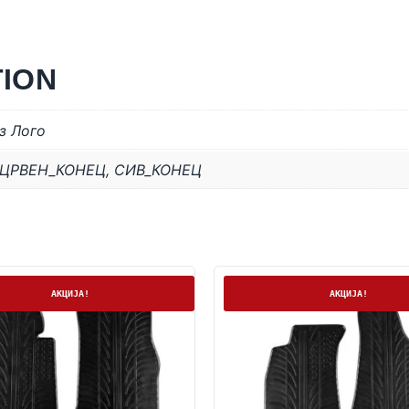
TION
з Лого
ЦРВЕН_КОНЕЦ
,
СИВ_КОНЕЦ
а
На залиха
АКЦИЈА!
АКЦИЈА!