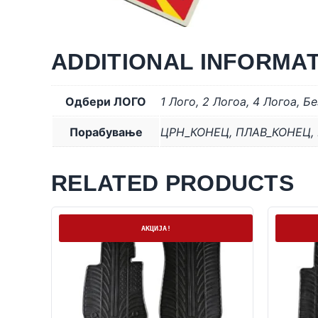
ADDITIONAL INFORMA
Одбери ЛОГО
1 Лого
,
2 Логоa
,
4 Логоa
,
Бе
Порабување
ЦРН_КОНЕЦ
,
ПЛАВ_КОНЕЦ
,
RELATED PRODUCTS
На залиха
На залих
АКЦИЈА!