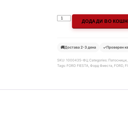
ДОДАДИ ВО КОШ
🚚
✓
Достава 2-3 дена
Проверен к
SKU:
1000435-ФЦ
Categories:
Патосници
Tags:
FORD FIESTA
,
Форд Фиеста
,
FORD
,
F