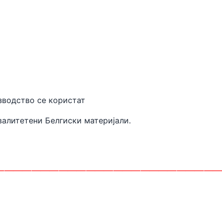
 производство се користат
валитетени
Белгиски материјали.
________________________