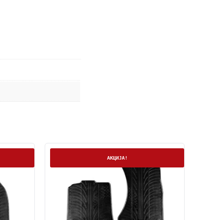
На залиха
АКЦИЈА!