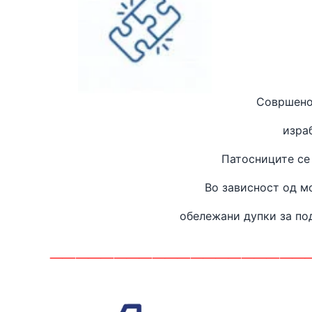
Совршено
изра
Патосниците се
Во зависност од м
обележани дупки за п
____________________