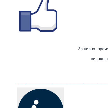
За нивно
високок
_______
_____________