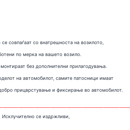
 се совпаѓаат
со внатрешноста на
возилото,
ботени
по мерка на вашето возило.
 монтираат без дополнителни прилагодувања.
оделот на автомобилот, самите патосници имаат
одобро прицврстување и фиксирање во автомобилот.
________________________
Исклучително се издржливи,