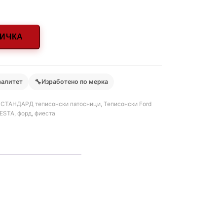
НИЧКА
🔧
валитет
Изработено по мерка
,
СТАНДАРД теписонски патосници
,
Теписонски Ford
IESTA
,
форд
,
фиеста