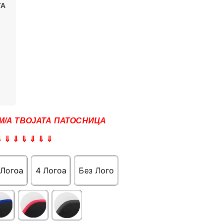
ТА
М/А ТВОЈАТА ПАТОСНИЦА
⇓ ⇓ ⇓ ⇓ ⇓ ⇓ ⇓
 Логоa
4 Логоa
Без Лого