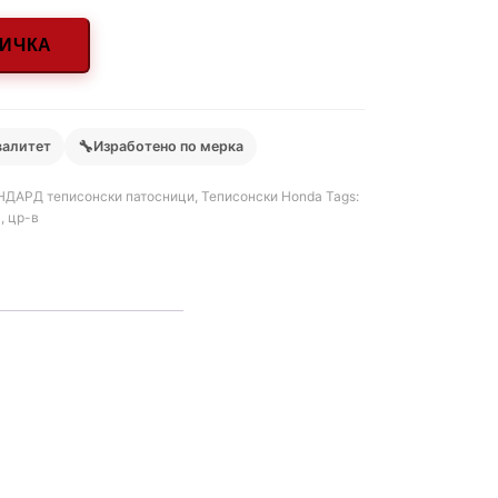
НИЧКА
🔧
валитет
Изработено по мерка
ДАРД теписонски патосници
,
Теписонски Honda
Tags:
а
,
цр-в