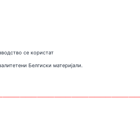
 производство се користат
валитетени
Белгиски материјали.
________________________