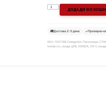
ДОДАДИ ВО КОШ
🚚
✓
Достава 2-3 дена
Проверен к
SKU:
1001768
Categories:
Патосници
,
СТАН
honda crv
,
хонда ЦРВ
,
HONDA
,
CR-V
,
хонд