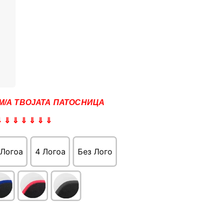
М/А ТВОЈАТА ПАТОСНИЦА
⇓ ⇓ ⇓ ⇓ ⇓ ⇓ ⇓
 Логоa
4 Логоa
Без Лого