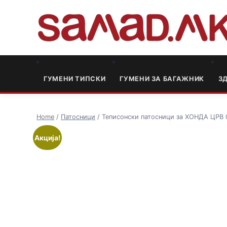
ГУМЕНИ ТИПСКИ
ГУМЕНИ ЗА БАГАЖНИК
3
Home
/
Патосници
/ Теписонски патосници за ХОНДА ЦРВ 
Акција!