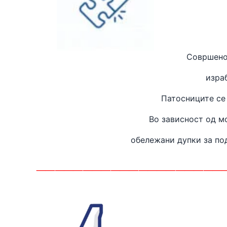
Совршено
изра
Патосниците се
Во зависност од м
обележани дупки за п
____________________