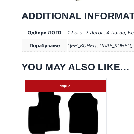
ADDITIONAL INFORMA
Одбери ЛОГО
1 Лого
,
2 Логоa
,
4 Логоa
,
Бе
Порабување
ЦРН_КОНЕЦ
,
ПЛАВ_КОНЕЦ
,
YOU MAY ALSO LIKE…
На залиха
АКЦИЈА!