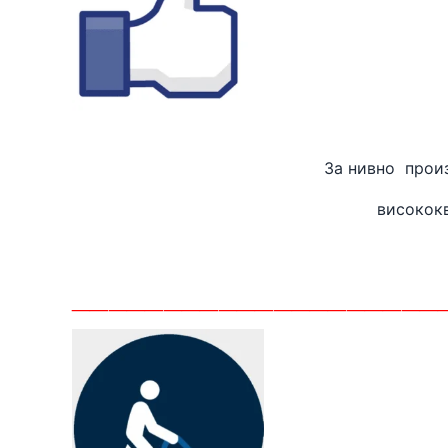
За нивно
високок
_______
_____________