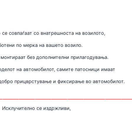
 се совпаѓаат
со внатрешноста на
возилото,
ботени
по мерка на вашето возило.
 монтираат без дополнителни прилагодувања.
оделот на автомобилот, самите патосници имаат
одобро прицврстување и фиксирање во автомобилот.
________________________
Исклучително се издржливи,