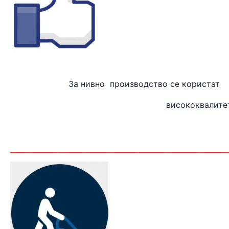
За нивно производство
висококвалите
_______
_________________________