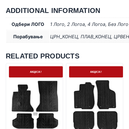
ADDITIONAL INFORMATION
Одбери ЛОГО
1 Лого
,
2 Логоa
,
4 Логоa
,
Без Лого
Порабување
ЦРН_КОНЕЦ
,
ПЛАВ_КОНЕЦ
,
ЦРВЕ
RELATED PRODUCTS
На залиха
На залиха
АКЦИЈА!
АКЦИЈА!