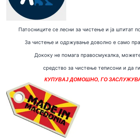
Патосниците се лесни за чистење и ја штитат п
За чистење и одржување доволно е само пра
Дококу не помага правосмукалка, может
средство за чистење теписони и да ги
КУПУВАЈ ДОМОШНО, ГО ЗАСЛУЖУВА