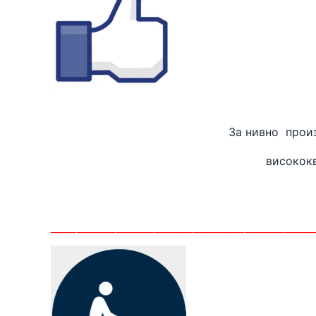
За нивно
високок
_______
_____________