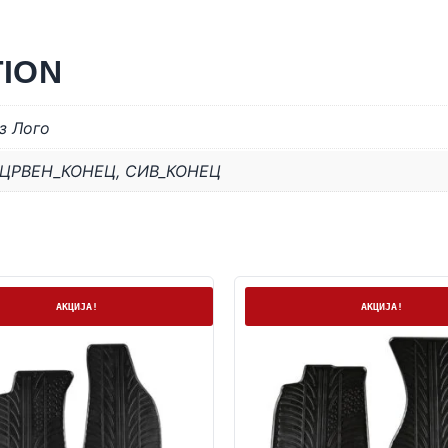
TION
з Лого
ЦРВЕН_КОНЕЦ
,
СИВ_КОНЕЦ
а
Нема залиха
АКЦИЈА!
АКЦИЈА!