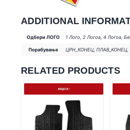
ADDITIONAL INFORMA
Одбери ЛОГО
1 Лого
,
2 Логоa
,
4 Логоa
,
Бе
Порабување
ЦРН_КОНЕЦ
,
ПЛАВ_КОНЕЦ
,
RELATED PRODUCTS
На залиха
На залих
АКЦИЈА!