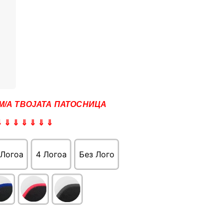
М/А ТВОЈАТА ПАТОСНИЦА
⇓ ⇓ ⇓ ⇓ ⇓ ⇓ ⇓
 Логоa
4 Логоa
Без Лого