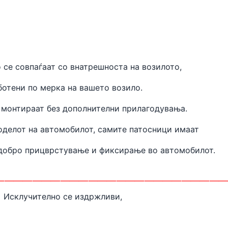
 се совпаѓаат
со внатрешноста на
возилото,
ботени
по мерка на вашето возило.
 монтираат без дополнителни прилагодувања.
оделот на автомобилот, самите патосници имаат
одобро прицврстување и фиксирање во автомобилот.
________________________
Исклучително се издржливи,