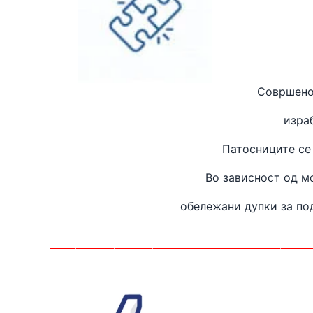
Совршено
изра
Патосниците се
Во зависност од м
обележани дупки за п
____________________