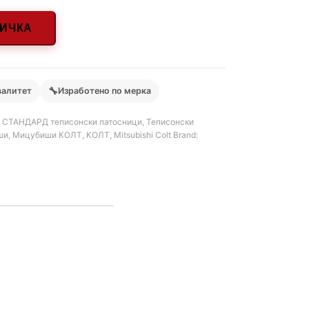
НИЧКА
🔧
валитет
Изработено по мерка
,
СТАНДАРД теписонски патосници
,
Теписонски
ши
,
Мицубиши КОЛТ
,
КОЛТ
,
Mitsubishi Colt
Brand: