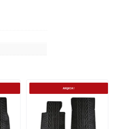
На залиха
АКЦИЈА!