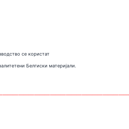
 производство се користат
валитетени
Белгиски материјали.
________________________