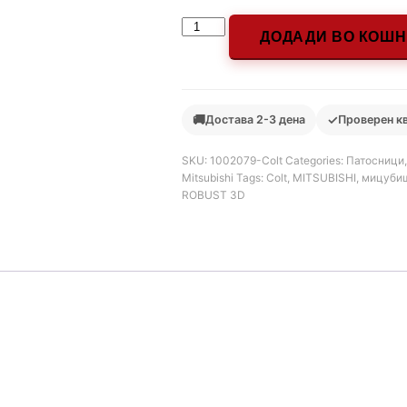
ДОДАДИ ВО КОШ
🚚
✓
Достава 2-3 дена
Проверен к
SKU:
1002079-Colt
Categories:
Патосници
Mitsubishi
Tags:
Colt
,
MITSUBISHI
,
мицуби
ROBUST 3D